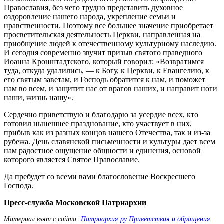
Православия, без чего трудно представить духовное
оздоровление нашего народа, укрепление семьи и
нравственности. Поэтому все большее значение приобретает
просветительская деятельность Церкви, направленная на
приобщение людей к отечественному культурному наследию.
И сегодня современно звучит призыв святого праведного
Иоанна Кронштадтского, который говорил: «Возвратимся
туда, откуда удалились, — к Богу, к Церкви, к Евангелию, к
его святым заветам, и Господь обратится к нам, и поможет
нам во всем, и защитит нас от врагов наших, и направит ноги
наши, жизнь нашу».
Сердечно приветствую и благодарю за усердие всех, кто
готовил нынешнее празднование, кто участвует в них,
прибыв как из разных концов нашего Отечества, так и из-за
рубежа. День славянской письменности и культуры дает всем
нам радостное ощущение общности и единения, основой
которого является Святое Православие.
Да пребудет со всеми вами благословение Воскресшего
Господа.
Пресс-служба Московской Патриархии
Материал взят с сайта:
Патриархия.ру Приветствия и обращения