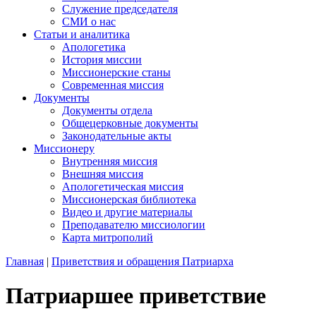
Служение председателя
СМИ о нас
Статьи и аналитика
Апологетика
История миссии
Миссионерские станы
Современная миссия
Документы
Документы отдела
Общецерковные документы
Законодательные акты
Миссионеру
Внутренняя миссия
Внешняя миссия
Апологетическая миссия
Миссионерская библиотека
Видео и другие материалы
Преподавателю миссиологии
Карта митрополий
Главная
|
Приветствия и обращения Патриарха
Патриаршее приветствие