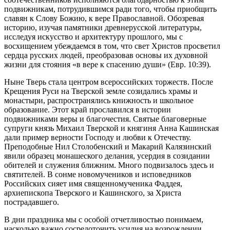
подвижникам, потрудившимся ради того, чтобы приобщить
славян к Слову Божию, к вере Православной. Обозревая
историю, изучая памятники древнерусской литературы,
исследуя искусство и архитектуру прошлого, мы с
восхищением убеждаемся в том, что свет Христов просветил
сердца русских людей, преобразовав основы их духовной
жизни для стояния «в вере к спасению души» (Евр. 10:39).
Ныне Тверь стала центром всероссийских торжеств. После
Крещения Руси на Тверской земле созидались храмы и
монастыри, распространялись книжность и школьное
образование. Этот край прославился в истории
подвижниками веры и благочестия. Святые благоверные
супруги князь Михаил Тверской и княгиня Анна Кашинская
дали пример верности Господу и любви к Отечеству.
Преподобные Нил Столобенский и Макарий Калязинский
явили образец монашеского делания, усердия в созидании
обителей и служения ближним. Много подвизалось здесь и
святителей. В сонме новомучеников и исповедников
Российских сияет имя священномученика Фаддея,
архиепископа Тверского и Кашинского, за Христа
пострадавшего.
В дни праздника мы с особой отчетливостью понимаем,
насколько важно сосредоточить усилия на возрождении