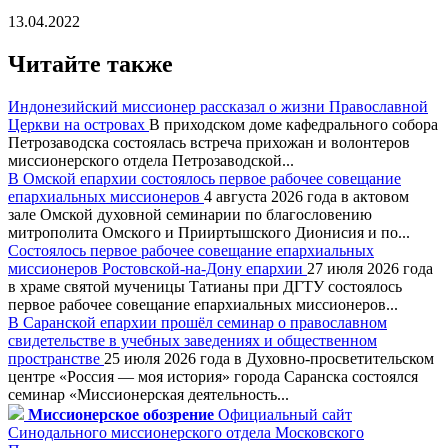
13.04.2022
Читайте также
Индонезийский миссионер рассказал о жизни Православной
Церкви на островах
В приходском доме кафедрального собора
Петрозаводска состоялась встреча прихожан и волонтеров
миссионерского отдела Петрозаводской...
В Омской епархии состоялось первое рабочее совещание
епархиальных миссионеров
4 августа 2026 года в актовом
зале Омской духовной семинарии по благословению
митрополита Омского и Прииртышского Дионисия и по...
Состоялось первое рабочее совещание епархиальных
миссионеров Ростовской-на-Дону епархии
27 июля 2026 года
в храме святой мученицы Татианы при ДГТУ состоялось
первое рабочее совещание епархиальных миссионеров...
В Саранской епархии прошёл семинар о православном
свидетельстве в учебных заведениях и общественном
пространстве
25 июля 2026 года в Духовно-просветительском
центре «Россия — моя история» города Саранска состоялся
семинар «Миссионерская деятельность...
Миссионерское обозрение
Официальный сайт
Синодального миссионерского отдела Московского