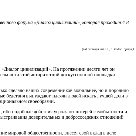
енного форума «Диалог цивилизаций», которая проходит 4-8
(4-8 октября 2012 г., о. Родос, Греция)
а «Диалог цивилизаций». На протяжении десяти лет он
тельности этой авторитетной дискуссионной площадки
ько сделало наших современников мобильнее, но и породило
ные бедствия вынуждают тысячи людей искать лучшей доли в
национальном своеобразии.
, ибо подобные действия угрожают потерей самобытности и
выстраивания доверительных и добрососедских отношений
ние мировой общественности, внесет свой вклад в дело