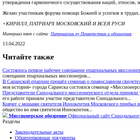
утверждения гармоничного сосуществования наций, этносов, зе
Желаю участникам форума помощи Божией и успехов в трудах.
+КИРИЛЛ, ПАТРИАРХ МОСКОВСКИЙ И ВСЕЯ РУСИ
Материал взят с сайта:
Патриархия.ру Приветствия и обращения
13.04.2022
Читайте также
Состоялось первое рабочее совещание епархиальных миссионе
совещание епархиальных миссионеров...
В Саранской епархии прошёл семинар о православном свидете
моя история» города Саранска состоялся семинар «Миссионерск
Представители Синодального миссионерского отдела приняли у
его работе приняли участие представители Синодального...
Ковчег с мощами святителя Иннокентия Московского прибыл в
общество во имя святителя Иннокентия...
Миссионерское обозрение
Официальный сайт Синодального
Разделы
Законодательные акты
Общецерковные документы