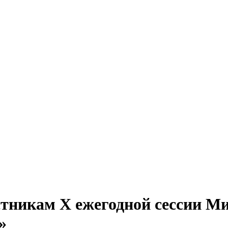
тникам X ежегодной сессии М
»