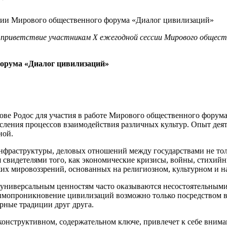
 приветствие участникам X ежегодной сессии Мирового обществ
форума «Диалог цивилизаций»
рове Родос для участия в работе Мирового общественного форум
сления процессов взаимодействия различных культур. Опыт дея
ной.
нфраструктуры, деловых отношений между государствами не тол
 свидетелями того, как экономические кризисы, войны, стихий
жих мировоззрений, основанных на религиозном, культурном и 
универсальным ценностям часто оказываются несостоятельными
аимопроникновение цивилизаций возможно только посредством 
рные традиции друг друга.
конструктивном, содержательном ключе, привлечет к себе внима