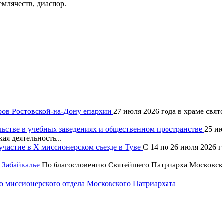
млячеств, диаспор.
ров Ростовской-на-Дону епархии
27 июля 2026 года в храме свя
льстве в учебных заведениях и общественном пространстве
25 и
ая деятельность...
частие в X миссионерском съезде в Туве
С 14 по 26 июля 2026 
 Забайкалье
По благословению Святейшего Патриарха Московско
 миссионерского отдела Московского Патриархата