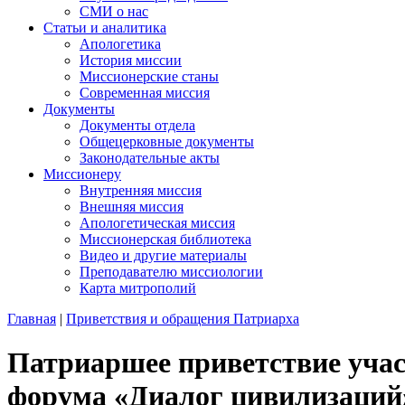
СМИ о нас
Статьи и аналитика
Апологетика
История миссии
Миссионерские станы
Современная миссия
Документы
Документы отдела
Общецерковные документы
Законодательные акты
Миссионеру
Внутренняя миссия
Внешняя миссия
Апологетическая миссия
Миссионерская библиотека
Видео и другие материалы
Преподавателю миссиологии
Карта митрополий
Главная
|
Приветствия и обращения Патриарха
Патриаршее приветствие учас
форума «Диалог цивилизаций