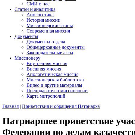
СМИ о нас
Статьи и аналитика
Апологетика
История миссии
Миссионерские станы
Современная миссия
Документы
Документы отдела
Общецерковные документы
Законодательные акты
Миссионеру
Внутренняя миссия
Внешняя миссия
Апологетическая миссия
Миссионерская библиотека
Видео и другие материалы
Преподавателю миссиологии
Карта митрополий
Главная
|
Приветствия и обращения Патриарха
Патриаршее приветствие учас
Федерации по делам казачест