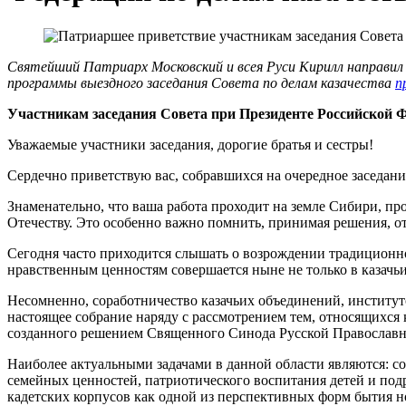
Святейший Патриарх Московский и всея Руси Кирилл направил
программы выездного заседания Совета по делам казачества
п
Участникам заседания Совета при Президенте Российской Ф
Уважаемые участники заседания, дорогие братья и сестры!
Сердечно приветствую вас, собравшихся на очередное заседани
Знаменательно, что ваша работа проходит на земле Сибири, п
Отечеству. Это особенно важно помнить, принимая решения, от
Сегодня часто приходится слышать о возрождении традиционно
нравственным ценностям совершается ныне не только в казачьи
Несомненно, соработничество казачьих объединений, институт
настоящее собрание наряду с рассмотрением тем, относящихся
созданного решением Священного Синода Русской Православ
Наиболее актуальными задачами в данной области являются: с
семейных ценностей, патриотического воспитания детей и под
кадетских корпусов как одной из перспективных форм бытия 