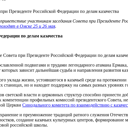
 приветствие участникам заседания Совета при Президенте Рос
роходят в Омске 25 и 26 мая
.
едерации по делам казачества
е Совета при Президенте Российской Федерации по делам казаче
рославленной подвигами и трудами легендарного атамана Ермака
 которых зависит дальнейшая судьба и направления развития каз
го уклада жизни, устоявшегося в казачьей среде на протяжении 
х станицах, но и находит поддержку на самых разных уровнях г
ов светской власти и церковных структур способно принести до
 к компетенции профильных комиссий президентского Совета, не 
ной Церкви
Синодального комитета по взаимодействию с казаче
охранение и преумножение традиций ратного служения Отечеству
ростков, создание казачьих культурных центров, формирование 
новой российской школы.