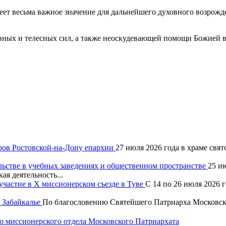
ет весьма важное значение для дальнейшего духовного возрожде
ных и телесных сил, а также неоскудевающей помощи Божией в 
ров Ростовской-на-Дону епархии
27 июля 2026 года в храме свя
льстве в учебных заведениях и общественном пространстве
25 и
ая деятельность...
частие в X миссионерском съезде в Туве
С 14 по 26 июля 2026 
 Забайкалье
По благословению Святейшего Патриарха Московско
 миссионерского отдела Московского Патриархата