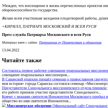
Убежден, что воплощение в жизнь перечисленных проектов име
обороноспособности государства.
Желаю всем участникам заседания плодотворной работы, душев
+КИРИЛЛ, ПАТРИАРХ МОСКОВСКИЙ И ВСЕЯ РУСИ
Пресс-служба Патриарха Московского и всея Руси
Материал взят с сайта:
Патриархия.ру Приветствия и обращения
13.04.2022
Читайте также
Состоялось первое рабочее совещание епархиальных миссионе
совещание епархиальных миссионеров...
В Саранской епархии прошёл семинар о православном свидете
моя история» города Саранска состоялся семинар «Миссионерск
Представители Синодального миссионерского отдела приняли у
его работе приняли участие представители Синодального...
Ковчег с мощами святителя Иннокентия Московского прибыл в
общество во имя святителя Иннокентия...
Миссионерское обозрение
Официальный сайт Синодального