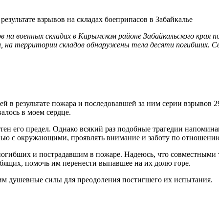
ов на военных складах в Карымском районе Забайкальского края 
 на территории складов обнаружены тела десяти погибших. Св
й в результате пожара и последовавшей за ним серии взрывов 29
алось в моем сердце.
стен его предел. Однако всякий раз подобные трагедии напомин
вью с окружающими, проявлять внимание и заботу по отношени
погибших и пострадавшим в пожаре. Надеюсь, что совместными 
орбящих, помочь им перенести выпавшее на их долю горе.
им душевные силы для преодоления постигшего их испытания.