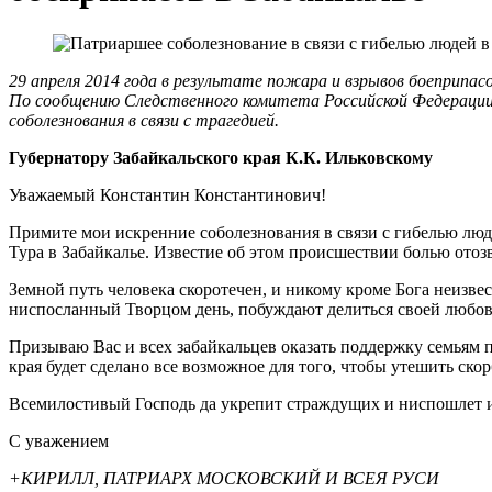
29 апреля 2014 года в результате пожара и взрывов боеприпас
По сообщению Следственного комитета Российской Федерации,
соболезнования в связи с трагедией.
Губернатору Забайкальского края К.К. Ильковскому
Уважаемый Константин Константинович!
Примите мои искренние соболезнования в связи с гибелью люде
Тура в Забайкалье. Известие об этом происшествии болью отозв
Земной путь человека скоротечен, и никому кроме Бога неизве
ниспосланный Творцом день, побуждают делиться своей любо
Призываю Вас и всех забайкальцев оказать поддержку семьям 
края будет сделано все возможное для того, чтобы утешить ск
Всемилостивый Господь да укрепит страждущих и ниспошлет 
С уважением
+КИРИЛЛ, ПАТРИАРХ МОСКОВСКИЙ И ВСЕЯ РУСИ