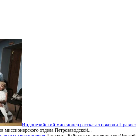
Индонезийский миссионер рассказал о жизни Правос
ов миссионерского отдела Петрозаводской...
хиальных миссионеров
4 августа 2026 года в актовом зале Омск