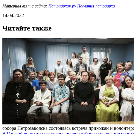
Материал взят с сайта:
Патриархия.ру Послания патриарха
14.04.2022
Читайте также
собора Петрозаводска состоялась встреча прихожан и волонтер
В Омской епархии состоялось первое рабочее совещание епар