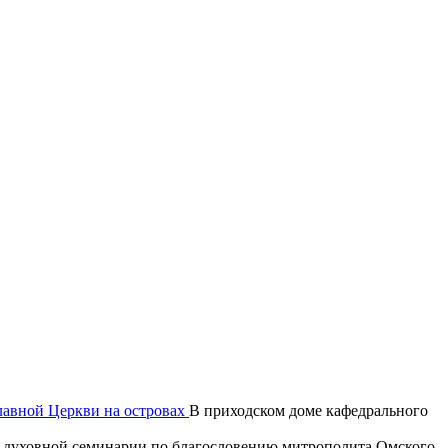
лавной Церкви на островах
В приходском доме кафедрального
ой духовной семинарии по благословению митрополита Омского