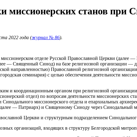
и миссионерских станов при 
та 2022 года (
журнал № 86
).
 миссионерском отделе Русской Православной Церкви (далее —
далее — Священный Синод) на базе религиозной организации — 
рской направленностью) Православной религиозной организации
городская семинария) с целью обеспечения деятельности мисси
ческим и координационным органом при религиозной организац
ионерский отдел) по вопросам деятельности миссионерских ста
и Синодального миссионерского отдела и епархиальных архиере
 (далее — Патриарх) и Священному Синоду через Синодальный м
авославной Церкви и структурным подразделением Синодального
игиозных организаций, входящих в структуру Белгородской митр