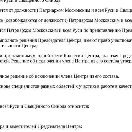
ея Руси и Священного Синода.
дается от должности) Патриархом Московским и всея Руси и Св
сть (освобождаются от должности) Патриархом Московским и все
тся Патриархом Московским и всея Руси по представлению Пред
ыполнять решения Председателя Центра, имеют право участвова
тельности Центра;
нию, как минимум, одной трети Коллегии Центра, включая Предсе
остей. Решение об исключении члена Центра из его состава утве
чное решение об исключении члена Центра из его состава.
снове специалистов разных областей к участию в работе в качест
всея Руси и Священного Синода относится:
ра и заместителей Председателя Центра;