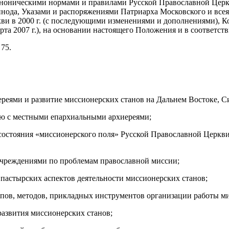
с каноническими нормами и правилами Русской Православной Це
ода, Указами и распоряжениями Патриарха Московского и всея
и в 2000 г. (с последующими изменениями и дополнениями), К
та 2007 г.), на основании настоящего Положения и в соответст
 75.
реями и развитие миссионерских станов на Дальнем Востоке, С
нию с местными епархиальными архиереями;
 состояния «миссионерского поля» Русской Православной Церкв
учреждениями по проблемам православной миссии;
 пастырских аспектов деятельности миссионерских станов;
пов, методов, прикладных инструментов организации работы ми
азвития миссионерских станов;