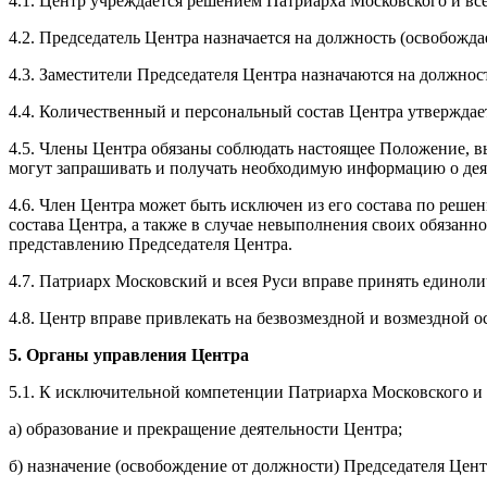
4.1. Центр учреждается решением Патриарха Московского и вс
4.2. Председатель Центра назначается на должность (освобож
4.3. Заместители Председателя Центра назначаются на должно
4.4. Количественный и персональный состав Центра утверждае
4.5. Члены Центра обязаны соблюдать настоящее Положение, в
могут запрашивать и получать необходимую информацию о дея
4.6. Член Центра может быть исключен из его состава по реше
состава Центра, а также в случае невыполнения своих обязанн
представлению Председателя Центра.
4.7. Патриарх Московский и всея Руси вправе принять единоли
4.8. Центр вправе привлекать на безвозмездной и возмездной о
5. Органы управления Центра
5.1. К исключительной компетенции Патриарха Московского и 
а) образование и прекращение деятельности Центра;
б) назначение (освобождение от должности) Председателя Цент