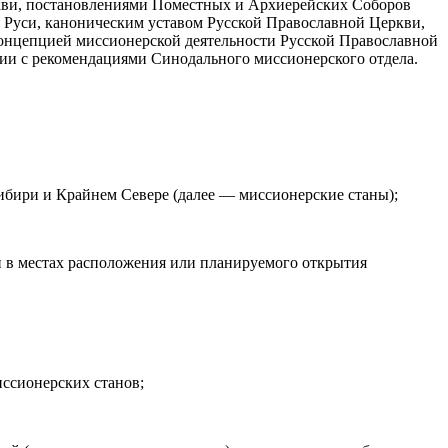
ркви, постановлениями Поместных и Архиерейских Соборов
 Руси, каноническим уставом Русской Православной Церкви,
онцепцией миссионерской деятельности Русской Православной
вии с рекомендациями Синодального миссионерского отдела.
ибири и Крайнем Севере (далее — миссионерские станы);
и в местах расположения или планируемого открытия
ссионерских станов;