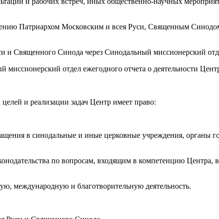
ультаций и рабочих встреч, иных общественно-научных меропри
трению Патриархом Московским и всея Руси, Священным Синодо
уси и Священного Синода через Синодальный миссионерский отд
ый миссионерский отдел ежегодного отчета о деятельности Цент
елей и реализации задач Центр имеет право:
ащения в синодальные и иные церковные учреждения, органы го
конодательства по вопросам, входящим в компетенцию Центра, 
кую, международную и благотворительную деятельность.