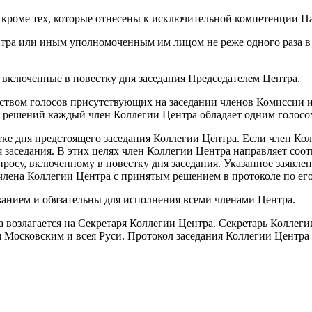
, кроме тех, которые отнесены к исключительной компетенции П
нтра или иным уполномоченным им лицом не реже одного раза в
 включенные в повестку дня заседания Председателем Центра.
твом голосов присутствующих на заседании членов Комиссии и 
 решений каждый член Коллегии Центра обладает одним голосо
стке дня предстоящего заседания Коллегии Центра. Если член Ко
 заседания. В этих целях член Коллегии Центра направляет соо
просу, включенному в повестку дня заседания. Указанное заявле
 члена Коллегии Центра с принятым решением в протоколе по ег
анием и обязательны для исполнения всеми членами Центра.
а возлагается на Секретаря Коллегии Центра. Секретарь Коллеги
 Московским и всея Руси. Протокол заседания Коллегии Центра