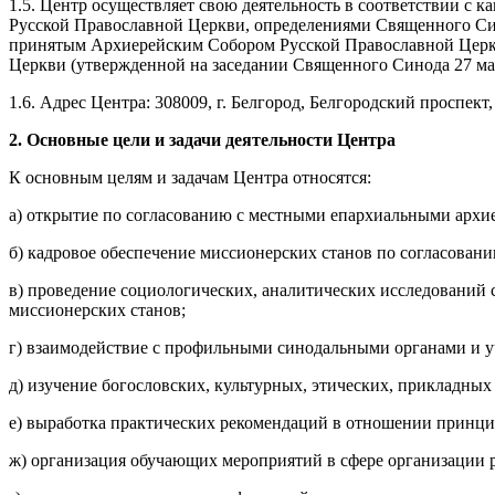
1.5. Центр осуществляет свою деятельность в соответствии 
Русской Православной Церкви, определениями Священного Син
принятым Архиерейским Собором Русской Православной Церкв
Церкви (утвержденной на заседании Священного Синода 27 мар
1.6. Адрес Центра: 308009, г. Белгород, Белгородский проспект,
2. Основные цели и задачи деятельности Центра
К основным целям и задачам Центра относятся:
а) открытие по согласованию с местными епархиальными архие
б) кадровое обеспечение миссионерских станов по согласова
в) проведение социологических, аналитических исследований
миссионерских станов;
г) взаимодействие с профильными синодальными органами и 
д) изучение богословских, культурных, этических, прикладных
е) выработка практических рекомендаций в отношении принци
ж) организация обучающих мероприятий в сфере организации р