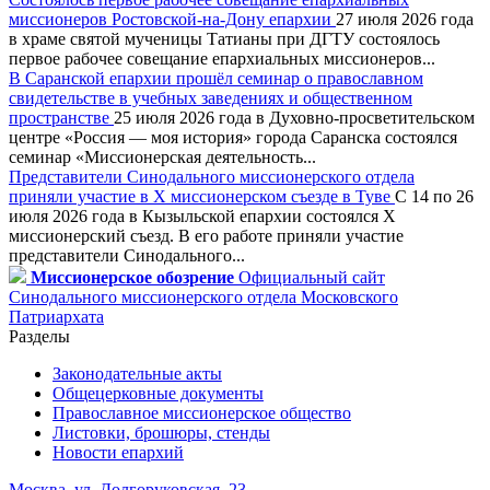
миссионеров Ростовской-на-Дону епархии
27 июля 2026 года
в храме святой мученицы Татианы при ДГТУ состоялось
первое рабочее совещание епархиальных миссионеров...
В Саранской епархии прошёл семинар о православном
свидетельстве в учебных заведениях и общественном
пространстве
25 июля 2026 года в Духовно-просветительском
центре «Россия — моя история» города Саранска состоялся
семинар «Миссионерская деятельность...
Представители Синодального миссионерского отдела
приняли участие в X миссионерском съезде в Туве
С 14 по 26
июля 2026 года в Кызыльской епархии состоялся X
миссионерский съезд. В его работе приняли участие
представители Синодального...
Миссионерское обозрение
Официальный сайт
Синодального миссионерского отдела Московского
Патриархата
Разделы
Законодательные акты
Общецерковные документы
Православное миссионерское общество
Листовки, брошюры, стенды
Новости епархий
Москва, ул. Долгоруковская, 23