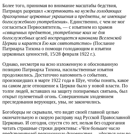
Более того, принимая во внимание масштабы бедствия,
Патриарх разрешил
«жертвовать на нужды голодающих
драгоценные церковные украшения и предметы, не имеющие
богослужебного употребления»
. Единственно, с чем не мог
согласиться Первосвятитель, — с изъятием из храмов
«священных предметов, употребление коих не для
богослужебных целей воспрещается канонами Вселенской
Церкви и карается Ею как святотатство»
(Послание
Патриарха Тихона о помощи голодающим и изъятии
церковных ценностей, 15/28 февраля 1922 г.).
Однако, несмотря на ясно изложенную и обоснованную
позицию Патриарха Тихона, насильственные изъятия
продолжились. Достаточно напомнить о событиях,
произошедших в марте 1922 года в Шуе, чтобы понять, какое
на самом деле отношение к Церкви было у новой власти. По
толпе людей, вставших на защиту попираемых святынь, был
открыт пулеметный огонь. Совершенным злодеянием
преследования верующих, увы, не закончились.
Богоборцы не скрывали, что видят своей главной целью
окончательную и скорую расправу над Русской Православной
Церковью. И сегодня, спустя сто лет, нельзя без содрогания
читать страшные строки директивы:
«Чем большее число
представителей реакционного духовенства … удастся нам по