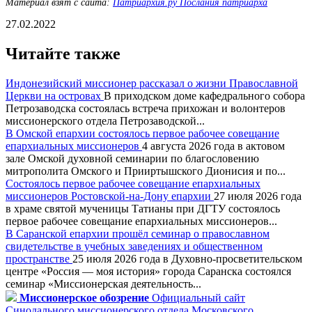
Материал взят с сайта:
Патриархия.ру Послания патриарха
27.02.2022
Читайте также
Индонезийский миссионер рассказал о жизни Православной
Церкви на островах
В приходском доме кафедрального собора
Петрозаводска состоялась встреча прихожан и волонтеров
миссионерского отдела Петрозаводской...
В Омской епархии состоялось первое рабочее совещание
епархиальных миссионеров
4 августа 2026 года в актовом
зале Омской духовной семинарии по благословению
митрополита Омского и Прииртышского Дионисия и по...
Состоялось первое рабочее совещание епархиальных
миссионеров Ростовской-на-Дону епархии
27 июля 2026 года
в храме святой мученицы Татианы при ДГТУ состоялось
первое рабочее совещание епархиальных миссионеров...
В Саранской епархии прошёл семинар о православном
свидетельстве в учебных заведениях и общественном
пространстве
25 июля 2026 года в Духовно-просветительском
центре «Россия — моя история» города Саранска состоялся
семинар «Миссионерская деятельность...
Миссионерское обозрение
Официальный сайт
Синодального миссионерского отдела Московского