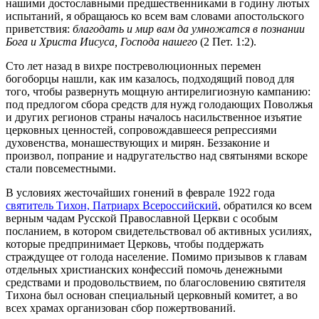
нашими достославными предшественниками в годину лютых
испытаний, я обращаюсь ко всем вам словами апостольского
приветствия:
благодать и мир вам да умножатся в познании
Бога и Христа Иисуса, Господа нашего
(2 Пет. 1:2).
Сто лет назад в вихре постреволюционных перемен
богоборцы нашли, как им казалось, подходящий повод для
того, чтобы развернуть мощную антирелигиозную кампанию:
под предлогом сбора средств для нужд голодающих Поволжья
и других регионов страны началось насильственное изъятие
церковных ценностей, сопровождавшееся репрессиями
духовенства, монашествующих и мирян. Беззаконие и
произвол, попрание и надругательство над святынями вскоре
стали повсеместными.
В условиях жесточайших гонений в феврале 1922 года
святитель Тихон, Патриарх Всероссийский
, обратился ко всем
верным чадам Русской Православной Церкви с особым
посланием, в котором свидетельствовал об активных усилиях,
которые предпринимает Церковь, чтобы поддержать
страждущее от голода население. Помимо призывов к главам
отдельных христианских конфессий помочь денежными
средствами и продовольствием, по благословению святителя
Тихона был основан специальный церковный комитет, а во
всех храмах организован сбор пожертвований.