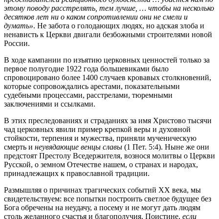
этому поводу расстрелять, тем лучше, … чтобы на несколько
десятков лет ни о каком сопротивлении они не смели и
думать»
. Не забота о голодающих людях, но адская злоба и
ненависть к Церкви двигали безбожными строителями новой
России.
В ходе кампании по изъятию церковных ценностей только за
первое полугодие 1922 года большевиками было
спровоцировано более 1400 случаев кровавых столкновений,
которые сопровождались арестами, показательными
судебными процессами, расстрелами, тюремными
заключениями и ссылками.
В этих преследованиях и страданиях за имя Христово тысячи
чад церковных явили пример крепкой веры и духовной
стойкости, терпения и мужества, приняли мученическую
смерть и
неувядающие венцы славы
(1 Пет. 5:4). Ныне же они
предстоят Престолу Вседержителя, вознося молитвы о Церкви
Русской, о земном Отечестве нашем, о странах и народах,
принадлежащих к православной традиции.
Размышляя о причинах трагических событий XX века, мы
свидетельствуем: все попытки построить светлое будущее без
Бога обречены на неудачу, а посему и не могут дать людям
столь желанного счастья и благополучия. Поистине,
если