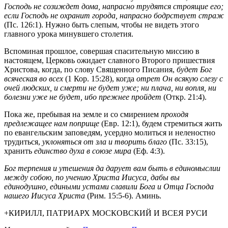
Господь не созиждет дома, напрасно трудятся строящие его;
если Господь не охранит города, напрасно бодрствует страж
(Пс. 126:1). Нужно быть слепым, чтобы не видеть этого
главного урока минувшего столетия.
Вспоминая прошлое, совершая спасительную миссию в
настоящем, Церковь ожидает славного Второго пришествия
Христова, когда, по слову Священного Писания,
будет Бог
всяческая во всех
(1 Кор. 15:28), когда
отрет Он всякую слезу с
очей людских, и смерти не будет уже; ни плача, ни вопля, ни
болезни уже не будет, ибо прежнее пройдет
(Откр. 21:4).
Пока же, пребывая на земле и со смирением
проходя
предлежащее нам поприще
(Евр. 12:1), будем стремиться жить
по евангельским заповедям, усердно молиться и неленостно
трудиться,
уклоняться от зла и творить благо
(Пс. 33:15),
хранить
единство духа в союзе мира
(Еф. 4:3).
Бог терпения и утешения да дарует вам быть в единомыслии
между собою, по учению Христа Иисуса, дабы вы
единодушно, едиными устами славили Бога и Отца Господа
нашего Иисуса Христа
(Рим. 15:5-6). Аминь.
+КИРИЛЛ, ПАТРИАРХ МОСКОВСКИЙ И ВСЕЯ РУСИ