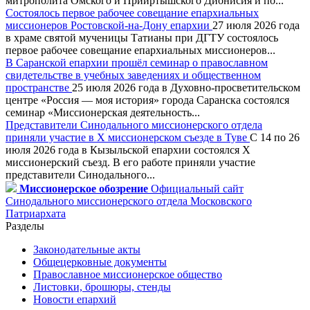
митрополита Омского и Прииртышского Дионисия и по...
Состоялось первое рабочее совещание епархиальных
миссионеров Ростовской-на-Дону епархии
27 июля 2026 года
в храме святой мученицы Татианы при ДГТУ состоялось
первое рабочее совещание епархиальных миссионеров...
В Саранской епархии прошёл семинар о православном
свидетельстве в учебных заведениях и общественном
пространстве
25 июля 2026 года в Духовно-просветительском
центре «Россия — моя история» города Саранска состоялся
семинар «Миссионерская деятельность...
Представители Синодального миссионерского отдела
приняли участие в X миссионерском съезде в Туве
С 14 по 26
июля 2026 года в Кызыльской епархии состоялся X
миссионерский съезд. В его работе приняли участие
представители Синодального...
Миссионерское обозрение
Официальный сайт
Синодального миссионерского отдела Московского
Патриархата
Разделы
Законодательные акты
Общецерковные документы
Православное миссионерское общество
Листовки, брошюры, стенды
Новости епархий