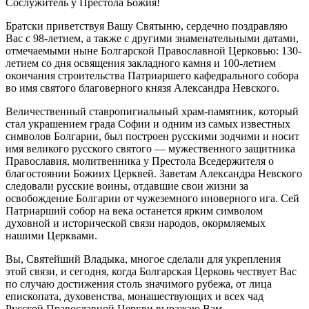
Сослужитель у Престола Божия!
Братски приветствуя Вашу Святыню, сердечно поздравляю
Вас с 98-летием, а также с другими знаменательными датами,
отмечаемыми ныне Болгарской Православной Церковью: 130-
летием со дня освящения закладного камня и 100-летием
окончания строительства Патриаршего кафедрального собора
во имя святого благоверного князя Александра Невского.
Величественный ставропигиальный храм-памятник, который
стал украшением града Софии и одним из самых известных
символов Болгарии, был построен русскими зодчими и носит
имя великого русского святого — мужественного защитника
Православия, молитвенника у Престола Вседержителя о
благостоянии Божиих Церквей. Заветам Александра Невского
следовали русские воины, отдавшие свои жизни за
освобождение Болгарии от чужеземного иноверного ига. Сей
Патриарший собор на века останется ярким символом
духовной и исторической связи народов, окормляемых
нашими Церквами.
Вы, Святейший Владыка, многое сделали для укрепления
этой связи, и сегодня, когда Болгарская Церковь чествует Вас
по случаю достижения столь значимого рубежа, от лица
епископата, духовенства, монашествующих и всех чад
Русской Православной Церкви выражаю Вам