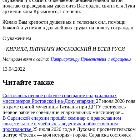
служения и в связи с отмечаемой знаменательной датой
полагаю справедливым удостоить Вас ордена святителя Луки,
архиепископа Крымского, I степени.
Желаю Вам крепости душевных и телесных сил, помощи
Божией и успехов в дальнейших трудах на пользу сограждан.
С уважением
+КИРИЛЛ, ПАТРИАРХ МОСКОВСКИЙ И ВСЕЯ РУСИ
Материал взят с сайта:
Патриархия.ру Приветствия и обращения
13.04.2022
Читайте также
Состоялось первое рабочее совещание епархиальных
миссионеров Ростовской-на-Дону епархии
27 июля 2026 года
в храме святой мученицы Татианы при ДГТУ состоялось
первое рабочее совещание епархиальных миссионеров...
В Саранской епархии прошёл семинар о православном
свидетельстве в учебных заведениях и общественном
пространстве
25 июля 2026 года в Духовно-просветительском
центре «Россия — моя история» города Саранска состоялся