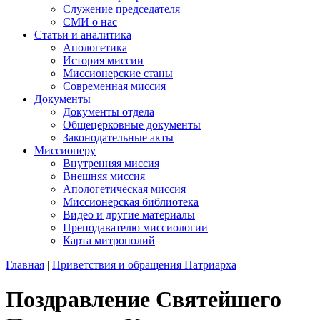
Служение председателя
СМИ о нас
Статьи и аналитика
Апологетика
История миссии
Миссионерские станы
Современная миссия
Документы
Документы отдела
Общецерковные документы
Законодательные акты
Миссионеру
Внутренняя миссия
Внешняя миссия
Апологетическая миссия
Миссионерская библиотека
Видео и другие материалы
Преподавателю миссиологии
Карта митрополий
Главная
|
Приветствия и обращения Патриарха
Поздравление Святейшего