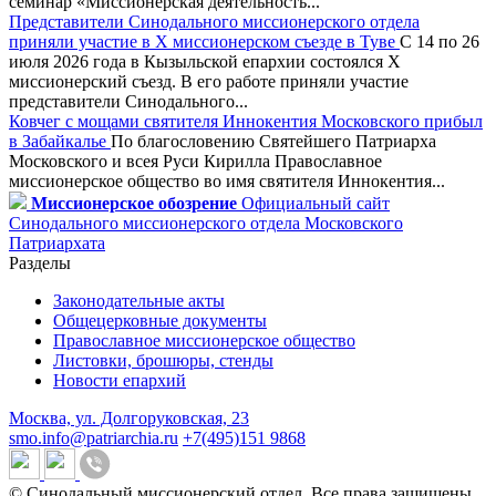
семинар «Миссионерская деятельность...
Представители Синодального миссионерского отдела
приняли участие в X миссионерском съезде в Туве
С 14 по 26
июля 2026 года в Кызыльской епархии состоялся X
миссионерский съезд. В его работе приняли участие
представители Синодального...
Ковчег с мощами святителя Иннокентия Московского прибыл
в Забайкалье
По благословению Святейшего Патриарха
Московского и всея Руси Кирилла Православное
миссионерское общество во имя святителя Иннокентия...
Миссионерское обозрение
Официальный сайт
Синодального миссионерского отдела Московского
Патриархата
Разделы
Законодательные акты
Общецерковные документы
Православное миссионерское общество
Листовки, брошюры, стенды
Новости епархий
Москва, ул. Долгоруковская, 23
smo.info@patriarchia.ru
+7(495)151 9868
© Синодальный миссионерский отдел. Все права защищены.