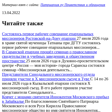
Материал взят с сайта:
Патриархия.ру Приветствия и обращения
13.04.2022
Читайте также
Состоялось первое рабочее совещание епархиальных
миссионеров Ростовской-на-Дону епархии
27 июля 2026 года
в храме святой мученицы Татианы при ДГТУ состоялось
первое рабочее совещание епархиальных миссионеров...
В Саранской епархии прошёл семинар о православном
свидетельстве в учебных заведениях и общественном
пространстве
25 июля 2026 года в Духовно-просветительском
центре «Россия — моя история» города Саранска состоялся
семинар «Миссионерская деятельность...
Представители Синодального миссионерского отдела
приняли участие в X миссионерском съезде в Туве
С 14 по 26
июля 2026 года в Кызыльской епархии состоялся X
миссионерский съезд. В его работе приняли участие
представители Синодального...
Ковчег с мощами святителя Иннокентия Московского прибыл
в Забайкалье
По благословению Святейшего Патриарха
Московского и всея Руси Кирилла Православное
миссионерское общество во имя святителя Иннокентия...