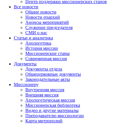
Центр поддержки миссионерских станов
Все новости
Общие новости
Новости епархий
Анонсы мероприятий
Служение председателя
СМИ о нас
Статьи и аналитика
Апологетика
История миссии
Миссионерские станы
Современная миссия
Документы
Документы отдела
Общецерковные документы
Законодательные акты
Миссионеру
Внутренняя миссия
Внешняя миссия
Апологетическая миссия
Миссионерская библиотека
Видео и другие материалы
Преподавателю миссиологии
Карта митрополий