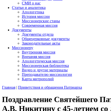
СМИ о нас
Статьи и аналитика
Апологетика
История миссии
Миссионерские станы
Современная миссия
Документы
Документы отдела
Общецерковные документы
Законодательные акты
Миссионеру
Внутренняя миссия
Внешняя миссия
Апологетическая миссия
Миссионерская библиотека
Видео и другие материалы
Преподавателю миссиологии
Карта митрополий
Главная
|
Приветствия и обращения Патриарха
Поздравление Святейшего Па
А.В. Никитину с 45-летием со