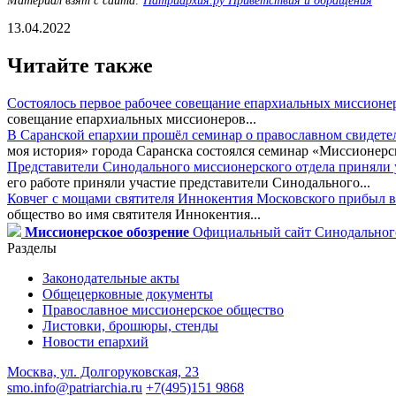
Материал взят с сайта:
Патриархия.ру Приветствия и обращения
13.04.2022
Читайте также
Состоялось первое рабочее совещание епархиальных миссионе
совещание епархиальных миссионеров...
В Саранской епархии прошёл семинар о православном свидете
моя история» города Саранска состоялся семинар «Миссионерск
Представители Синодального миссионерского отдела приняли у
его работе приняли участие представители Синодального...
Ковчег с мощами святителя Иннокентия Московского прибыл в
общество во имя святителя Иннокентия...
Миссионерское обозрение
Официальный сайт Синодального
Разделы
Законодательные акты
Общецерковные документы
Православное миссионерское общество
Листовки, брошюры, стенды
Новости епархий
Москва, ул. Долгоруковская, 23
smo.info@patriarchia.ru
+7(495)151 9868