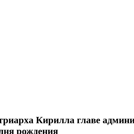
триарха Кирилла главе админи
 дня рождения