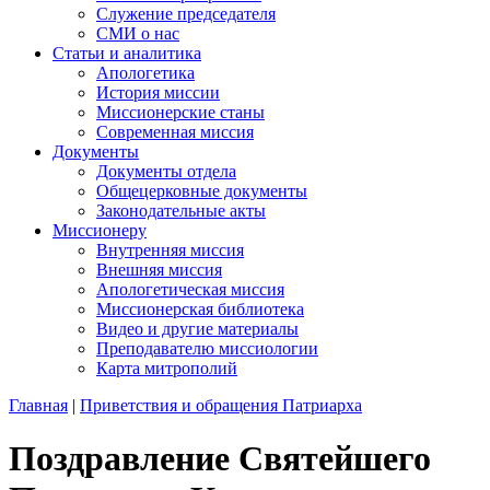
Служение председателя
СМИ о нас
Статьи и аналитика
Апологетика
История миссии
Миссионерские станы
Современная миссия
Документы
Документы отдела
Общецерковные документы
Законодательные акты
Миссионеру
Внутренняя миссия
Внешняя миссия
Апологетическая миссия
Миссионерская библиотека
Видео и другие материалы
Преподавателю миссиологии
Карта митрополий
Главная
|
Приветствия и обращения Патриарха
Поздравление Святейшего