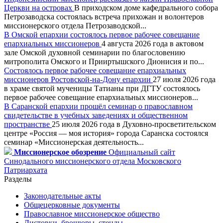
Церкви на островах
В приходском доме кафедрального собора
Петрозаводска состоялась встреча прихожан и волонтеров
миссионерского отдела Петрозаводской...
В Омской епархии состоялось первое рабочее совещание
епархиальных миссионеров
4 августа 2026 года в актовом
зале Омской духовной семинарии по благословению
митрополита Омского и Прииртышского Дионисия и по...
Состоялось первое рабочее совещание епархиальных
миссионеров Ростовской-на-Дону епархии
27 июля 2026 года
в храме святой мученицы Татианы при ДГТУ состоялось
первое рабочее совещание епархиальных миссионеров...
В Саранской епархии прошёл семинар о православном
свидетельстве в учебных заведениях и общественном
пространстве
25 июля 2026 года в Духовно-просветительском
центре «Россия — моя история» города Саранска состоялся
семинар «Миссионерская деятельность...
Миссионерское обозрение
Официальный сайт
Синодального миссионерского отдела Московского
Патриархата
Разделы
Законодательные акты
Общецерковные документы
Православное миссионерское общество
Листовки, брошюры, стенды