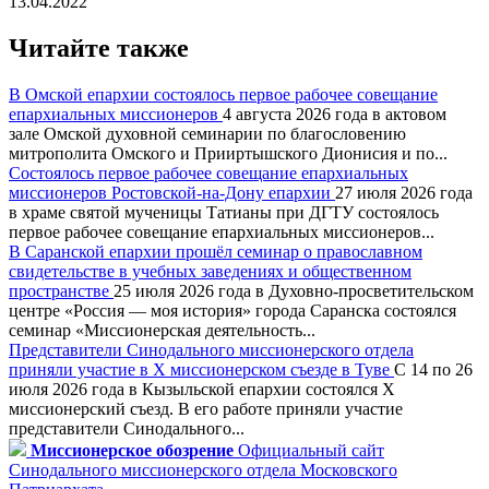
13.04.2022
Читайте также
В Омской епархии состоялось первое рабочее совещание
епархиальных миссионеров
4 августа 2026 года в актовом
зале Омской духовной семинарии по благословению
митрополита Омского и Прииртышского Дионисия и по...
Состоялось первое рабочее совещание епархиальных
миссионеров Ростовской-на-Дону епархии
27 июля 2026 года
в храме святой мученицы Татианы при ДГТУ состоялось
первое рабочее совещание епархиальных миссионеров...
В Саранской епархии прошёл семинар о православном
свидетельстве в учебных заведениях и общественном
пространстве
25 июля 2026 года в Духовно-просветительском
центре «Россия — моя история» города Саранска состоялся
семинар «Миссионерская деятельность...
Представители Синодального миссионерского отдела
приняли участие в X миссионерском съезде в Туве
С 14 по 26
июля 2026 года в Кызыльской епархии состоялся X
миссионерский съезд. В его работе приняли участие
представители Синодального...
Миссионерское обозрение
Официальный сайт
Синодального миссионерского отдела Московского