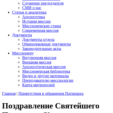
Служение председателя
СМИ о нас
Статьи и аналитика
Апологетика
История миссии
Миссионерские станы
Современная миссия
Документы
Документы отдела
Общецерковные документы
Законодательные акты
Миссионеру
Внутренняя миссия
Внешняя миссия
Апологетическая миссия
Миссионерская библиотека
Видео и другие материалы
Преподавателю миссиологии
Карта митрополий
Главная
|
Приветствия и обращения Патриарха
Поздравление Святейшего