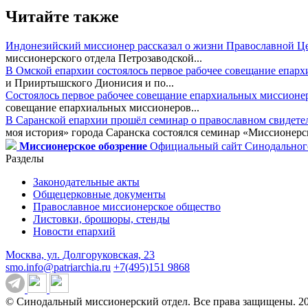
Читайте также
Индонезийский миссионер рассказал о жизни Православной Ц
миссионерского отдела Петрозаводской...
В Омской епархии состоялось первое рабочее совещание епар
и Прииртышского Дионисия и по...
Состоялось первое рабочее совещание епархиальных миссионе
совещание епархиальных миссионеров...
В Саранской епархии прошёл семинар о православном свидете
моя история» города Саранска состоялся семинар «Миссионерск
Миссионерское обозрение
Официальный сайт Синодального
Разделы
Законодательные акты
Общецерковные документы
Православное миссионерское общество
Листовки, брошюры, стенды
Новости епархий
Москва, ул. Долгоруковская, 23
smo.info@patriarchia.ru
+7(495)151 9868
© Синодальный миссионерский отдел. Все права защищены. 2