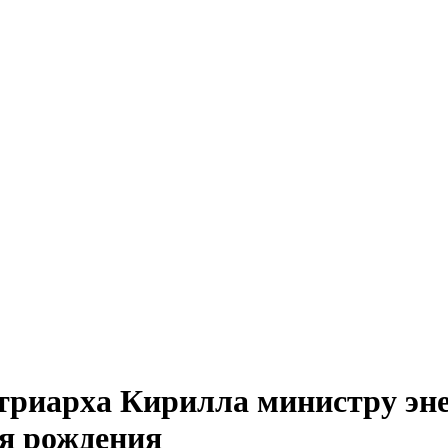
риарха Кирилла министру эне
ня рождения