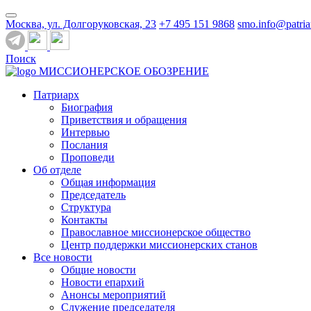
Москва, ул. Долгоруковская, 23
+7 495 151 9868
smo.info@patria
Поиск
МИССИОНЕРСКОЕ ОБОЗРЕНИЕ
Патриарх
Биография
Приветствия и обращения
Интервью
Послания
Проповеди
Об отделе
Общая информация
Председатель
Структура
Контакты
Православное миссионерское общество
Центр поддержки миссионерских станов
Все новости
Общие новости
Новости епархий
Анонсы мероприятий
Служение председателя