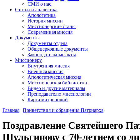
СМИ о нас
Статьи и аналитика
Апологетика
История миссии
Миссионерские станы
Современная миссия
Документы
Документы отдела
Общецерковные документы
Законодательные акты
Миссионеру
Внутренняя миссия
Внешняя миссия
Апологетическая миссия
Миссионерская библиотека
Видео и другие материалы
Преподавателю миссиологии
Карта митрополий
Главная
|
Приветствия и обращения Патриарха
Поздравление Святейшего Пат
Шульгинову с 70-летием со д