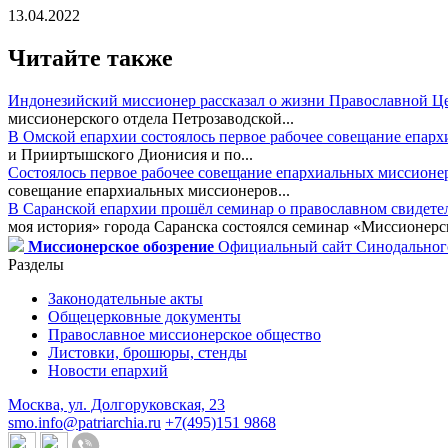
13.04.2022
Читайте также
Индонезийский миссионер рассказал о жизни Православной Ц
миссионерского отдела Петрозаводской...
В Омской епархии состоялось первое рабочее совещание епар
и Прииртышского Дионисия и по...
Состоялось первое рабочее совещание епархиальных миссионе
совещание епархиальных миссионеров...
В Саранской епархии прошёл семинар о православном свидете
моя история» города Саранска состоялся семинар «Миссионерск
Миссионерское обозрение
Официальный сайт Синодального
Разделы
Законодательные акты
Общецерковные документы
Православное миссионерское общество
Листовки, брошюры, стенды
Новости епархий
Москва, ул. Долгоруковская, 23
smo.info@patriarchia.ru
+7(495)151 9868