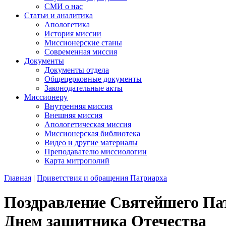
СМИ о нас
Статьи и аналитика
Апологетика
История миссии
Миссионерские станы
Современная миссия
Документы
Документы отдела
Общецерковные документы
Законодательные акты
Миссионеру
Внутренняя миссия
Внешняя миссия
Апологетическая миссия
Миссионерская библиотека
Видео и другие материалы
Преподавателю миссиологии
Карта митрополий
Главная
|
Приветствия и обращения Патриарха
Поздравление Святейшего Па
Днем защитника Отечества