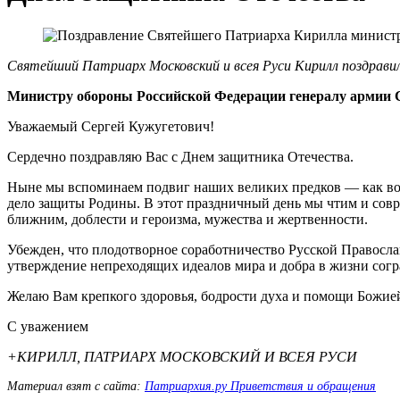
Святейший Патриарх Московский и всея Руси Кирилл поздрави
Министру обороны Российской Федерации генералу армии 
Уважаемый Сергей Кужугетович!
Сердечно поздравляю Вас с Днем защитника Отечества.
Ныне мы вспоминаем подвиг наших великих предков — как воин
дело защиты Родины. В этот праздничный день мы чтим и сов
ближним, доблести и героизма, мужества и жертвенности.
Убежден, что плодотворное соработничество Русской Правосл
утверждение непреходящих идеалов мира и добра в жизни согр
Желаю Вам крепкого здоровья, бодрости духа и помощи Божией
С уважением
+КИРИЛЛ, ПАТРИАРХ МОСКОВСКИЙ И ВСЕЯ РУСИ
Материал взят с сайта:
Патриархия.ру Приветствия и обращения