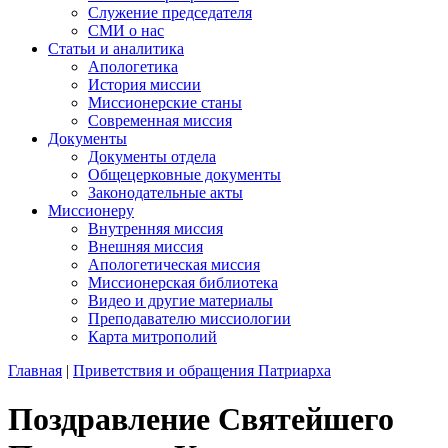
Служение председателя
СМИ о нас
Статьи и аналитика
Апологетика
История миссии
Миссионерские станы
Современная миссия
Документы
Документы отдела
Общецерковные документы
Законодательные акты
Миссионеру
Внутренняя миссия
Внешняя миссия
Апологетическая миссия
Миссионерская библиотека
Видео и другие материалы
Преподавателю миссиологии
Карта митрополий
Главная
|
Приветствия и обращения Патриарха
Поздравление Святейшего