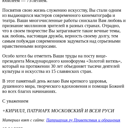
юбилеем — 75-летием.
Посвятив свою жизнь служению искусству, Вы стали одним
из выдающихся мастеров современного кинематографа и
театра. Ваши многочисленные работы снискали Вам любовь и
признание миллионов зрителей в разных странах. Отрадно,
что в своем творчестве Вы затрагиваете такие вечные темы,
как любовь, настоящая дружба, верность своему долгу, тем
самым побуждая современников задуматься над серьезными
нравственными вопросами.
Особо хотел бы отметить Ваши труды на посту вице-
президента Международного кинофорума «Золотой витязь»,
который на протяжении 30 лет объединяет тысячи деятелей
культуры и искусства из 15 славянских стран.
В этот памятный день желаю Вам крепкого здоровья,
душевного мира, творческого вдохновения и помощи Божией
во всех благих начинаниях.
С уважением
+КИРИЛЛ, ПАТРИАРХ МОСКОВСКИЙ И ВСЕЯ РУСИ
Материал взят с сайта:
Патриархия.ру Приветствия и обращения