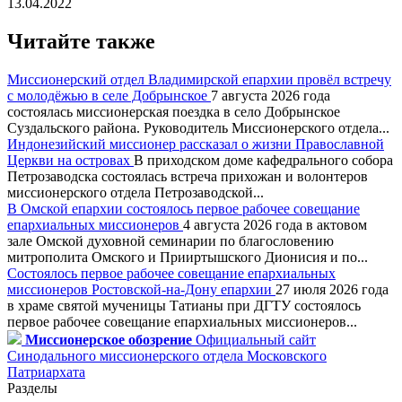
13.04.2022
Читайте также
Миссионерский отдел Владимирской епархии провёл встречу
с молодёжью в селе Добрынское
7 августа 2026 года
состоялась миссионерская поездка в село Добрынское
Суздальского района. Руководитель Миссионерского отдела...
Индонезийский миссионер рассказал о жизни Православной
Церкви на островах
В приходском доме кафедрального собора
Петрозаводска состоялась встреча прихожан и волонтеров
миссионерского отдела Петрозаводской...
В Омской епархии состоялось первое рабочее совещание
епархиальных миссионеров
4 августа 2026 года в актовом
зале Омской духовной семинарии по благословению
митрополита Омского и Прииртышского Дионисия и по...
Состоялось первое рабочее совещание епархиальных
миссионеров Ростовской-на-Дону епархии
27 июля 2026 года
в храме святой мученицы Татианы при ДГТУ состоялось
первое рабочее совещание епархиальных миссионеров...
Миссионерское обозрение
Официальный сайт
Синодального миссионерского отдела Московского
Патриархата
Разделы