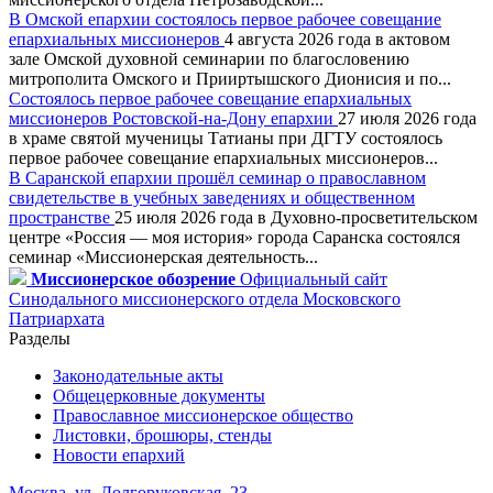
В Омской епархии состоялось первое рабочее совещание
епархиальных миссионеров
4 августа 2026 года в актовом
зале Омской духовной семинарии по благословению
митрополита Омского и Прииртышского Дионисия и по...
Состоялось первое рабочее совещание епархиальных
миссионеров Ростовской-на-Дону епархии
27 июля 2026 года
в храме святой мученицы Татианы при ДГТУ состоялось
первое рабочее совещание епархиальных миссионеров...
В Саранской епархии прошёл семинар о православном
свидетельстве в учебных заведениях и общественном
пространстве
25 июля 2026 года в Духовно-просветительском
центре «Россия — моя история» города Саранска состоялся
семинар «Миссионерская деятельность...
Миссионерское обозрение
Официальный сайт
Синодального миссионерского отдела Московского
Патриархата
Разделы
Законодательные акты
Общецерковные документы
Православное миссионерское общество
Листовки, брошюры, стенды
Новости епархий
Москва, ул. Долгоруковская, 23