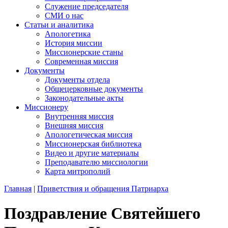
Служение председателя
СМИ о нас
Статьи и аналитика
Апологетика
История миссии
Миссионерские станы
Современная миссия
Документы
Документы отдела
Общецерковные документы
Законодательные акты
Миссионеру
Внутренняя миссия
Внешняя миссия
Апологетическая миссия
Миссионерская библиотека
Видео и другие материалы
Преподавателю миссиологии
Карта митрополий
Главная
|
Приветствия и обращения Патриарха
Поздравление Святейшего