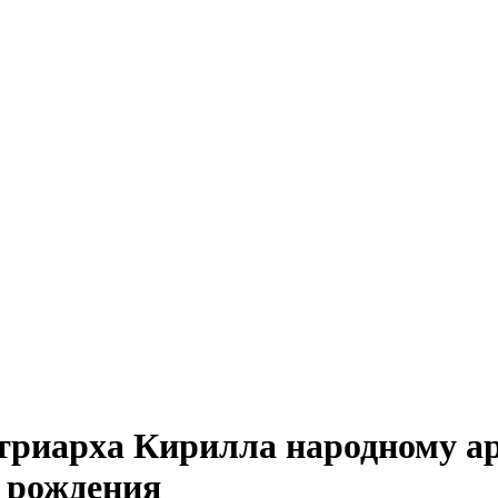
триарха Кирилла народному а
я рождения