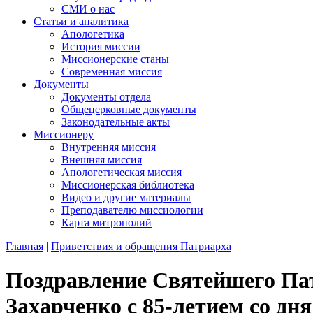
СМИ о нас
Статьи и аналитика
Апологетика
История миссии
Миссионерские станы
Современная миссия
Документы
Документы отдела
Общецерковные документы
Законодательные акты
Миссионеру
Внутренняя миссия
Внешняя миссия
Апологетическая миссия
Миссионерская библиотека
Видео и другие материалы
Преподавателю миссиологии
Карта митрополий
Главная
|
Приветствия и обращения Патриарха
Поздравление Святейшего Па
Захарченко с 85-летием со дн