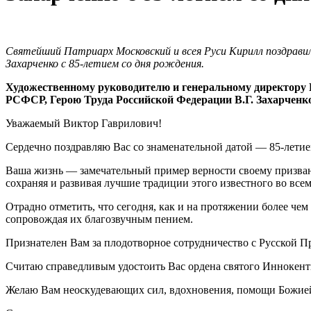
Святейший Патриарх Московский и всея Руси Кирилл поздравил 
Захарченко с 85-летием со дня рождения.
Художественному руководителю и генеральному директору Г
РСФСР, Герою Труда Российской Федерации В.Г. Захарченк
Уважаемый Виктор Гаврилович!
Сердечно поздравляю Вас со знаменательной датой — 85-летие
Ваша жизнь — замечательный пример верности своему призван
сохраняя и развивая лучшие традиции этого известного во всем
Отрадно отметить, что сегодня, как и на протяжении более чем
сопровождая их благозвучным пением.
Признателен Вам за плодотворное сотрудничество с Русской П
Считаю справедливым удостоить Вас ордена святого Иннокентия
Желаю Вам неоскудевающих сил, вдохновения, помощи Божией