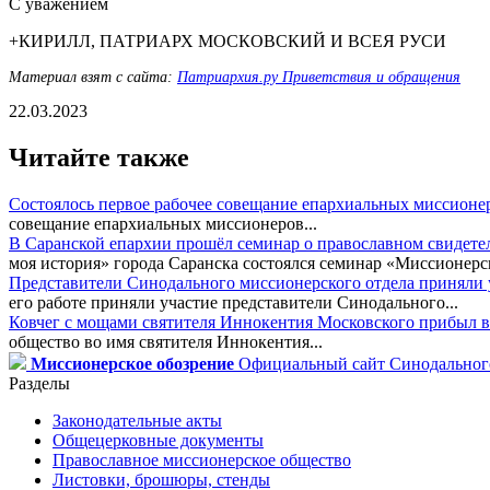
С уважением
+КИРИЛЛ, ПАТРИАРХ МОСКОВСКИЙ И ВСЕЯ РУСИ
Материал взят с сайта:
Патриархия.ру Приветствия и обращения
22.03.2023
Читайте также
Состоялось первое рабочее совещание епархиальных миссионе
совещание епархиальных миссионеров...
В Саранской епархии прошёл семинар о православном свидете
моя история» города Саранска состоялся семинар «Миссионерск
Представители Синодального миссионерского отдела приняли у
его работе приняли участие представители Синодального...
Ковчег с мощами святителя Иннокентия Московского прибыл в
общество во имя святителя Иннокентия...
Миссионерское обозрение
Официальный сайт Синодального
Разделы
Законодательные акты
Общецерковные документы
Православное миссионерское общество
Листовки, брошюры, стенды