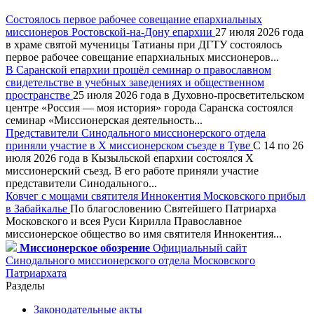
Состоялось первое рабочее совещание епархиальных
миссионеров Ростовской-на-Дону епархии
27 июля 2026 года
в храме святой мученицы Татианы при ДГТУ состоялось
первое рабочее совещание епархиальных миссионеров...
В Саранской епархии прошёл семинар о православном
свидетельстве в учебных заведениях и общественном
пространстве
25 июля 2026 года в Духовно-просветительском
центре «Россия — моя история» города Саранска состоялся
семинар «Миссионерская деятельность...
Представители Синодального миссионерского отдела
приняли участие в X миссионерском съезде в Туве
С 14 по 26
июля 2026 года в Кызыльской епархии состоялся X
миссионерский съезд. В его работе приняли участие
представители Синодального...
Ковчег с мощами святителя Иннокентия Московского прибыл
в Забайкалье
По благословению Святейшего Патриарха
Московского и всея Руси Кирилла Православное
миссионерское общество во имя святителя Иннокентия...
Миссионерское обозрение
Официальный сайт
Синодального миссионерского отдела Московского
Патриархата
Разделы
Законодательные акты