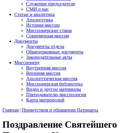
Служение председателя
СМИ о нас
Статьи и аналитика
Апологетика
История миссии
Миссионерские станы
Современная миссия
Документы
Документы отдела
Общецерковные документы
Законодательные акты
Миссионеру
Внутренняя миссия
Внешняя миссия
Апологетическая миссия
Миссионерская библиотека
Видео и другие материалы
Преподавателю миссиологии
Карта митрополий
Главная
|
Приветствия и обращения Патриарха
Поздравление Святейшего