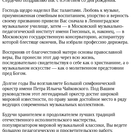
Сердечно поздравляю Вас с 85-летием со дня рождения.
Господь щедро наделил Вас талантами. Любовь к музыке,
приумноженная семейным воспитанием, упорство и верность
своему призванию привели Вас сначала в Ленинградское
музыкальное училище, затем — в Московский музыкально-
педагогический институт имени Гнесиных, и, наконец, — в
Московскую государственную консерваторию, аспирантуру
которой блестяще окончив, Вы избрали профессию дирижера.
Восприняв от благочестивой матери основы православной
веры, Вы пронесли этот дар через всю жизнь,
последовательно свидетельствуя о себе как о христианине, а о
музыкальном искусстве — как о молитвенном предстоянии
пред Богом.
Долгие годы Вы возглавляете Большой симфонический
оркестр имени Петра Ильича Чайковского. Под Вашим
руководством этот легендарный оркестр достиг широкой
мировой известности, по праву заняв достойное место в ряду
ведущих современных музыкальных коллективов.
Будучи хранителем и продолжателем лучших традиций
отечественного исполнительского мастерства,
популяризатором мировой музыкальной классики, Вы ведете
большую педагогическую и просветительскую работу,