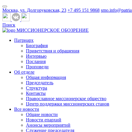
Москва, ул. Долгоруковская, 23
+7 495 151 9868
smo.info@patria
Поиск
МИССИОНЕРСКОЕ ОБОЗРЕНИЕ
Патриарх
Биография
Приветствия и обращения
Интервью
Послания
Проповеди
Об отделе
Общая информация
Председатель
Структура
Контакты
Православное миссионерское общество
Центр поддержки миссионерских станов
Все новости
Общие новости
Новости епархий
Анонсы мероприятий
Служение председателя