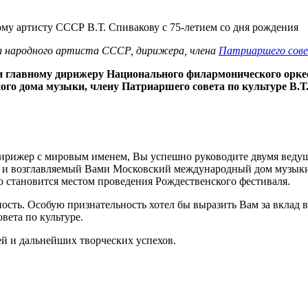
ил народного артиста СССР, дирижера, члена
Патриаршего сове
 главному дирижеру Национального филармонического оркест
го дома музыки, члену Патриаршего совета по культуре В.Т
 дирижер с мировым именем, Вы успешно руководите двумя вед
 и возглавляемый Вами Московский международный дом музыки 
 становится местом проведения Рождественского фестиваля.
сть. Особую признательность хотел бы выразить Вам за вклад в
овета по культуре.
й и дальнейших творческих успехов.