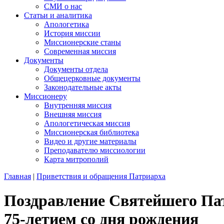
СМИ о нас
Статьи и аналитика
Апологетика
История миссии
Миссионерские станы
Современная миссия
Документы
Документы отдела
Общецерковные документы
Законодательные акты
Миссионеру
Внутренняя миссия
Внешняя миссия
Апологетическая миссия
Миссионерская библиотека
Видео и другие материалы
Преподавателю миссиологии
Карта митрополий
Главная
|
Приветствия и обращения Патриарха
Поздравление Святейшего Пат
75-летием со дня рождения