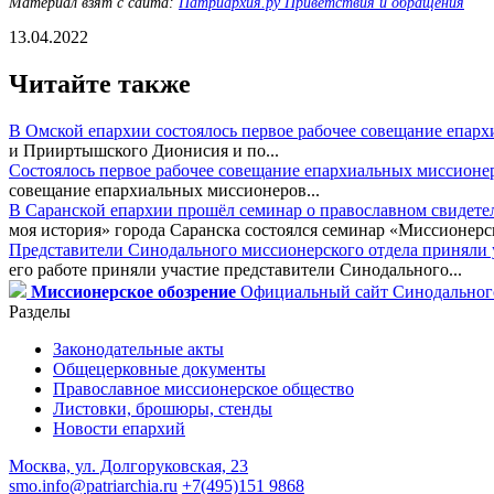
Материал взят с сайта:
Патриархия.ру Приветствия и обращения
13.04.2022
Читайте также
В Омской епархии состоялось первое рабочее совещание епар
и Прииртышского Дионисия и по...
Состоялось первое рабочее совещание епархиальных миссионе
совещание епархиальных миссионеров...
В Саранской епархии прошёл семинар о православном свидете
моя история» города Саранска состоялся семинар «Миссионерск
Представители Синодального миссионерского отдела приняли у
его работе приняли участие представители Синодального...
Миссионерское обозрение
Официальный сайт Синодального
Разделы
Законодательные акты
Общецерковные документы
Православное миссионерское общество
Листовки, брошюры, стенды
Новости епархий
Москва, ул. Долгоруковская, 23
smo.info@patriarchia.ru
+7(495)151 9868