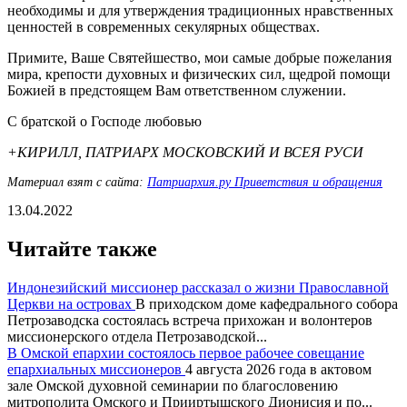
необходимы и для утверждения традиционных нравственных
ценностей в современных секулярных обществах.
Примите, Ваше Святейшество, мои самые добрые пожелания
мира, крепости духовных и физических сил, щедрой помощи
Божией в предстоящем Вам ответственном служении.
С братской о Господе любовью
+КИРИЛЛ, ПАТРИАРХ МОСКОВСКИЙ И ВСЕЯ РУСИ
Материал взят с сайта:
Патриархия.ру Приветствия и обращения
13.04.2022
Читайте также
Индонезийский миссионер рассказал о жизни Православной
Церкви на островах
В приходском доме кафедрального собора
Петрозаводска состоялась встреча прихожан и волонтеров
миссионерского отдела Петрозаводской...
В Омской епархии состоялось первое рабочее совещание
епархиальных миссионеров
4 августа 2026 года в актовом
зале Омской духовной семинарии по благословению
митрополита Омского и Прииртышского Дионисия и по...