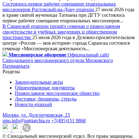
Состоялось первое рабочее совещание епархиальных
миссионеров Ростовской-на-Дону епархии
27 июля 2026 года
в храме святой мученицы Татианы при ДГТУ состоялось
первое рабочее совещание епархиальных миссионеров...
В Саранской епархии прошёл семинар о православном
свидетельстве в учебных заведениях и общественном
пространстве
25 июля 2026 года в Духовно-просветительском
центре «Россия — моя история» города Саранска состоялся
семинар «Миссионерская деятельность...
Миссионерское обозрение
Официальный сайт
Синодального миссионерского отдела Московского
Патриархата
Разделы
Законодательные акты
Общецерковные документы
Православное миссионерское общество
Листовки, брошюры, стенды
Новости епархий
Москва, ул. Долгоруковская, 23
smo.info@patriarchia.ru
+7(495)151 9868
© Синодальный миссионерский отдел. Все права защищены.