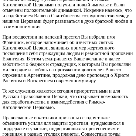
Католической Церквами получили новый импульс и были
отмечены положительной динамикой. Искренне надеюсь, что
и содействием Вашего Святейшества сотрудничество между
нашими Церквами будет развиваться в духе братской любви и
взаимопонимания.
При восшествии на папский престол Вы избрали имя
Франциск, которое напоминает об известных святых
Католической Церкви, явивших пример жертвенного
посвящения себя страждущим людям и ревностной проповеди
Евангелия. В этом усматривается Ваше желание и далее
заботиться о бедных и страждущих, к которым Вы проявляли
милосердие и любовь на протяжении долгих лет Вашего
служения в Аргентине, продолжая дело проповеди о Христе
Распятом и Воскресшем современному миру.
Те же служения являются сегодня приоритетными и для
Русской Православной Церкви, что открывает возможность
для соработничества и взаимодействия с Римско-
Католической Церковью.
Православные и католики призваны сегодня также
объединить усилия для защиты христиан, нуждающихся в
поддержке и участии, подвергающихся притеснениям и
гонениям в разных уголках планеты. Совместные труды