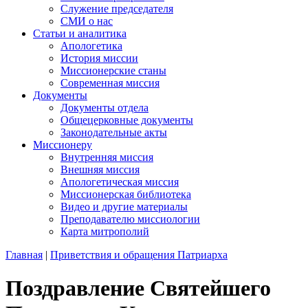
Служение председателя
СМИ о нас
Статьи и аналитика
Апологетика
История миссии
Миссионерские станы
Современная миссия
Документы
Документы отдела
Общецерковные документы
Законодательные акты
Миссионеру
Внутренняя миссия
Внешняя миссия
Апологетическая миссия
Миссионерская библиотека
Видео и другие материалы
Преподавателю миссиологии
Карта митрополий
Главная
|
Приветствия и обращения Патриарха
Поздравление Святейшего