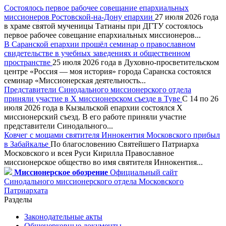
Состоялось первое рабочее совещание епархиальных
миссионеров Ростовской-на-Дону епархии
27 июля 2026 года
в храме святой мученицы Татианы при ДГТУ состоялось
первое рабочее совещание епархиальных миссионеров...
В Саранской епархии прошёл семинар о православном
свидетельстве в учебных заведениях и общественном
пространстве
25 июля 2026 года в Духовно-просветительском
центре «Россия — моя история» города Саранска состоялся
семинар «Миссионерская деятельность...
Представители Синодального миссионерского отдела
приняли участие в X миссионерском съезде в Туве
С 14 по 26
июля 2026 года в Кызыльской епархии состоялся X
миссионерский съезд. В его работе приняли участие
представители Синодального...
Ковчег с мощами святителя Иннокентия Московского прибыл
в Забайкалье
По благословению Святейшего Патриарха
Московского и всея Руси Кирилла Православное
миссионерское общество во имя святителя Иннокентия...
Миссионерское обозрение
Официальный сайт
Синодального миссионерского отдела Московского
Патриархата
Разделы
Законодательные акты
Общецерковные документы