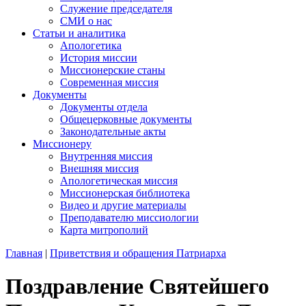
Служение председателя
СМИ о нас
Статьи и аналитика
Апологетика
История миссии
Миссионерские станы
Современная миссия
Документы
Документы отдела
Общецерковные документы
Законодательные акты
Миссионеру
Внутренняя миссия
Внешняя миссия
Апологетическая миссия
Миссионерская библиотека
Видео и другие материалы
Преподавателю миссиологии
Карта митрополий
Главная
|
Приветствия и обращения Патриарха
Поздравление Святейшего