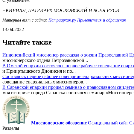
С уважением
+КИРИЛЛ, ПАТРИАРХ МОСКОВСКИЙ И ВСЕЯ РУСИ
Материал взят с сайта:
Патриархия.ру Приветствия и обращения
13.04.2022
Читайте также
Индонезийский миссионер рассказал о жизни Православной Ц
миссионерского отдела Петрозаводской...
В Омской епархии состоялось первое рабочее совещание епар
и Прииртышского Дионисия и по...
Состоялось первое рабочее совещание епархиальных миссионе
совещание епархиальных миссионеров...
В Саранской епархии прошёл семинар о православном свидете
моя история» города Саранска состоялся семинар «Миссионерск
Миссионерское обозрение
Официальный сайт Син
Разделы