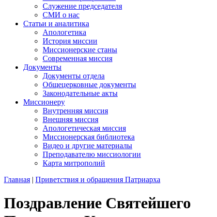
Служение председателя
СМИ о нас
Статьи и аналитика
Апологетика
История миссии
Миссионерские станы
Современная миссия
Документы
Документы отдела
Общецерковные документы
Законодательные акты
Миссионеру
Внутренняя миссия
Внешняя миссия
Апологетическая миссия
Миссионерская библиотека
Видео и другие материалы
Преподавателю миссиологии
Карта митрополий
Главная
|
Приветствия и обращения Патриарха
Поздравление Святейшего