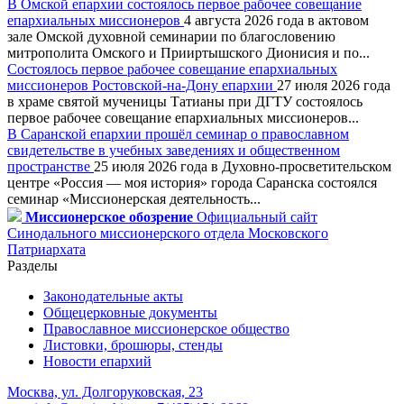
В Омской епархии состоялось первое рабочее совещание
епархиальных миссионеров
4 августа 2026 года в актовом
зале Омской духовной семинарии по благословению
митрополита Омского и Прииртышского Дионисия и по...
Состоялось первое рабочее совещание епархиальных
миссионеров Ростовской-на-Дону епархии
27 июля 2026 года
в храме святой мученицы Татианы при ДГТУ состоялось
первое рабочее совещание епархиальных миссионеров...
В Саранской епархии прошёл семинар о православном
свидетельстве в учебных заведениях и общественном
пространстве
25 июля 2026 года в Духовно-просветительском
центре «Россия — моя история» города Саранска состоялся
семинар «Миссионерская деятельность...
Миссионерское обозрение
Официальный сайт
Синодального миссионерского отдела Московского
Патриархата
Разделы
Законодательные акты
Общецерковные документы
Православное миссионерское общество
Листовки, брошюры, стенды
Новости епархий
Москва, ул. Долгоруковская, 23