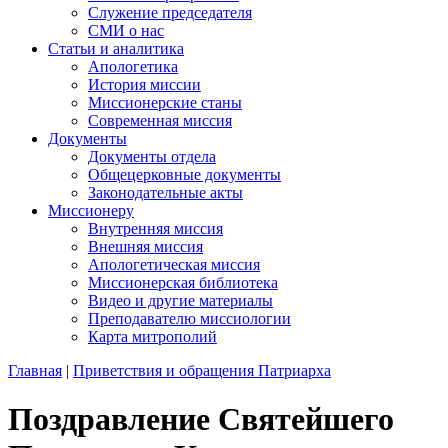
Служение председателя
СМИ о нас
Статьи и аналитика
Апологетика
История миссии
Миссионерские станы
Современная миссия
Документы
Документы отдела
Общецерковные документы
Законодательные акты
Миссионеру
Внутренняя миссия
Внешняя миссия
Апологетическая миссия
Миссионерская библиотека
Видео и другие материалы
Преподавателю миссиологии
Карта митрополий
Главная
|
Приветствия и обращения Патриарха
Поздравление Святейшего