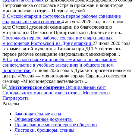
Петрозаводска состоялась встреча прихожан и волонтеров
миссионерского отдела Петрозаводской...
В Омской епархии состоялось первое рабочее совещание
епархиальных миссионеров
4 августа 2026 года в актовом
зале Омской духовной семинарии по благословению
митрополита Омского и Прииртышского Дионисия и по...
Состоялось первое рабочее совещание епархиальных
миссионеров Ростовской-на-Дону епархии
27 июля 2026 года
в храме святой мученицы Татианы при ДГТУ состоялось
первое рабочее совещание епархиальных миссионеров...
В Саранской епархии прошёл семинар о православном
свидетельстве в учебных заведениях и общественном
пространстве
25 июля 2026 года в Духовно-просветительском
центре «Россия — моя история» города Саранска состоялся
семинар «Миссионерская деятельность...
Миссионерское обозрение
Официальный сайт
Синодального миссионерского отдела Московского
Патриархата
Разделы
Законодательные акты
Общецерковные документы
Православное миссионерское общество
Листовки, брошюры, стенды