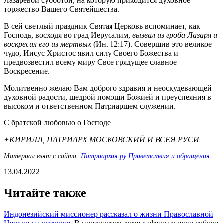
Лазаревой субботой, на которую приходится духовное
торжество Вашего Святейшества.
В сей светлый праздник Святая Церковь вспоминает, как
Господь, восходя во град Иерусалим,
вызвал из гроба Лазаря и
воскресил его из мертвых
(Ин. 12:17). Совершив это великое
чудо, Иисус Христос явил силу Своего Божества и
предвозвестил всему миру Свое грядущее славное
Воскресение.
Молитвенно желаю Вам доброго здравия и неоскудевающей
духовной радости, щедрой помощи Божией и преуспеяния в
высоком и ответственном Патриаршем служении.
С братской любовью о Господе
+КИРИЛЛ, ПАТРИАРХ МОСКОВСКИЙ И ВСЕЯ РУСИ
Материал взят с сайта:
Патриархия.ру Приветствия и обращения
13.04.2022
Читайте также
Индонезийский миссионер рассказал о жизни Православной
Церкви на островах
В приходском доме кафедрального собора