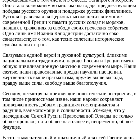
Оно стало возможным во многом благодаря предшествующим
победам русского оружия и поддержке русских филэллинов.
Русская Православная Церковь высоко ценит внимание
современной Греции к памяти русских солдат и моряков,
павших в сражениях за свободу своих греческих собратьев.
Одно лишь имя Иоанна Каподистрии достаточно ярко
свидетельствует о том, как тесно сплетены исторические
судьбы наших стран.
Связуемые единой верой и духовной культурой, близкими
национальными традициями, народы России и Греции имеют
общую цивилизационную миссию в современном мире. Наши
святые, наши православные предки научили нас ценить
жертвенность выше прагматизма, дружбу выше выгоды,
правду выше силы, свободу выше благополучия.
Сегодня, несмотря на преходящие политические нестроения, в
том числе привносимые извне, наши народы сохраняют
приверженность добрым традициям гостеприимства и
радушия, взаимопомощи и солидарности. Убежден, что у
наследников Святой Руси и Православной Эллады не только
общее прошлое, но и общее настоящее и, непременно, общее
будущее.
В этот знаменательный и праздничный для всей Греции день