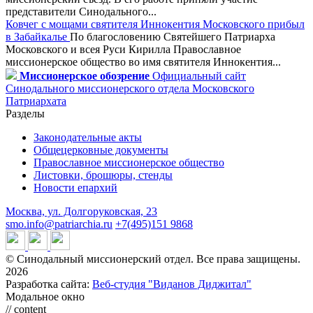
представители Синодального...
Ковчег с мощами святителя Иннокентия Московского прибыл
в Забайкалье
По благословению Святейшего Патриарха
Московского и всея Руси Кирилла Православное
миссионерское общество во имя святителя Иннокентия...
Миссионерское обозрение
Официальный сайт
Синодального миссионерского отдела Московского
Патриархата
Разделы
Законодательные акты
Общецерковные документы
Православное миссионерское общество
Листовки, брошюры, стенды
Новости епархий
Москва, ул. Долгоруковская, 23
smo.info@patriarchia.ru
+7(495)151 9868
© Синодальный миссионерский отдел. Все права защищены.
2026
Разработка сайта:
Веб-студия "Виданов Диджитал"
Модальное окно
// content