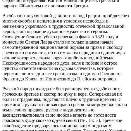
Сердечно поздравляю Вас и в Вашем лице весь греческий
народ с 200-летием независимости Греции.
В событиях двухвековой давности народ Греции, пройдя через
многие скорби и испытания в условиях несвободы и
неизменно укрепляясь в трудностях отеческой православной
верой, явил огромное духовное мужество и героизм.
Освящение бело-голубого греческого флага в 1821 году в
монастыре Святая Лавра стало не только знаком начала
самоотверженной национальной борьбы за права и свободу
греческого населения, но и символом народного единения, в
основе которого лежала горячая любовь к родной земле.
Несокрушимость народного духа, воля к победе и острое
чувство ответственности за судьбы Отечества, которые
переживали в те дни все греки, создали единую Грецию от
Фракии до Крита, от Ионических до Эгейских островов.
Русский народ никогда не был равнодушен к судьбе своих
греческих братьев и сестер по духу и вере. Сопереживая их
боли и страданиям, подставляя плечо в трудные времена, с
оружием в руках отстаивая право греков на мирную жизнь на
земле своих предков, русские люди деятельно
засвидетельствовали свою любовь вплоть до готовности
положить душу свою за друзей своих
(Ин. 15:13). Греческое
освобождение предварялось национальным подъемом,
зарождавшимся в том числе и в Одессе, Таганроге и Херсоне.