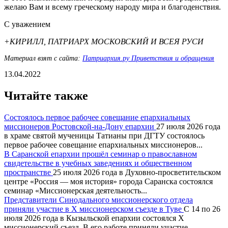
желаю Вам и всему греческому народу мира и благоденствия.
С уважением
+КИРИЛЛ, ПАТРИАРХ МОСКОВСКИЙ И ВСЕЯ РУСИ
Материал взят с сайта:
Патриархия.ру Приветствия и обращения
13.04.2022
Читайте также
Состоялось первое рабочее совещание епархиальных
миссионеров Ростовской-на-Дону епархии
27 июля 2026 года
в храме святой мученицы Татианы при ДГТУ состоялось
первое рабочее совещание епархиальных миссионеров...
В Саранской епархии прошёл семинар о православном
свидетельстве в учебных заведениях и общественном
пространстве
25 июля 2026 года в Духовно-просветительском
центре «Россия — моя история» города Саранска состоялся
семинар «Миссионерская деятельность...
Представители Синодального миссионерского отдела
приняли участие в X миссионерском съезде в Туве
С 14 по 26
июля 2026 года в Кызыльской епархии состоялся X
миссионерский съезд. В его работе приняли участие