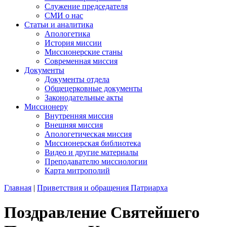
Служение председателя
СМИ о нас
Статьи и аналитика
Апологетика
История миссии
Миссионерские станы
Современная миссия
Документы
Документы отдела
Общецерковные документы
Законодательные акты
Миссионеру
Внутренняя миссия
Внешняя миссия
Апологетическая миссия
Миссионерская библиотека
Видео и другие материалы
Преподавателю миссиологии
Карта митрополий
Главная
|
Приветствия и обращения Патриарха
Поздравление Святейшего