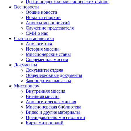
Центр поддержки миссионерских станов
Все новости
Общие новости
Новости епархий
Анонсы мероприятий
Служение председателя
СМИ о нас
Статьи и аналитика
Апологетика
История миссии
Миссионерские станы
Современная миссия
Документы
Документы отдела
Общецерковные документы
Законодательные акты
Миссионеру
Внутренняя миссия
Внешняя миссия
Апологетическая миссия
Миссионерская библиотека
Видео и другие материалы
Преподавателю миссиологии
Карта митрополий