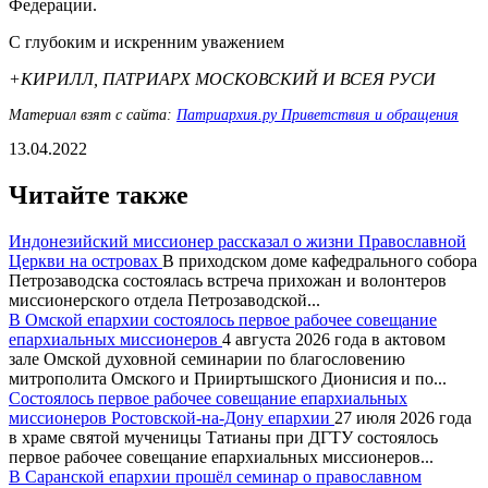
Федерации.
С глубоким и искренним уважением
+КИРИЛЛ, ПАТРИАРХ МОСКОВСКИЙ И ВСЕЯ РУСИ
Материал взят с сайта:
Патриархия.ру Приветствия и обращения
13.04.2022
Читайте также
Индонезийский миссионер рассказал о жизни Православной
Церкви на островах
В приходском доме кафедрального собора
Петрозаводска состоялась встреча прихожан и волонтеров
миссионерского отдела Петрозаводской...
В Омской епархии состоялось первое рабочее совещание
епархиальных миссионеров
4 августа 2026 года в актовом
зале Омской духовной семинарии по благословению
митрополита Омского и Прииртышского Дионисия и по...
Состоялось первое рабочее совещание епархиальных
миссионеров Ростовской-на-Дону епархии
27 июля 2026 года
в храме святой мученицы Татианы при ДГТУ состоялось
первое рабочее совещание епархиальных миссионеров...
В Саранской епархии прошёл семинар о православном