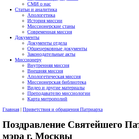
СМИ о нас
Статьи и аналитика
Апологетика
История миссии
Миссионерские станы
Современная миссия
Документы
Документы отдела
Общецерковные документы
Законодательные акты
Миссионеру
Внутренняя миссия
Внешняя миссия
Апологетическая миссия
Миссионерская библиотека
Видео и другие материалы
Преподавателю миссиологии
Карта митрополий
Главная
|
Приветствия и обращения Патриарха
Поздравление Святейшего Пат
мэра г. Москвы