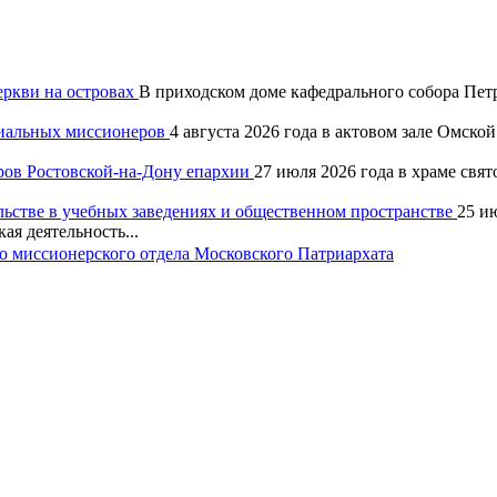
еркви на островах
В приходском доме кафедрального собора Петр
хиальных миссионеров
4 августа 2026 года в актовом зале Омск
ров Ростовской-на-Дону епархии
27 июля 2026 года в храме свя
льстве в учебных заведениях и общественном пространстве
25 и
ая деятельность...
 миссионерского отдела Московского Патриархата