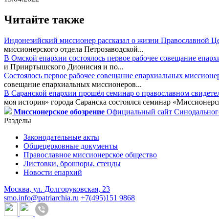
Читайте также
Индонезийский миссионер рассказал о жизни Православной Ц
миссионерского отдела Петрозаводской...
В Омской епархии состоялось первое рабочее совещание епар
и Прииртышского Дионисия и по...
Состоялось первое рабочее совещание епархиальных миссионе
совещание епархиальных миссионеров...
В Саранской епархии прошёл семинар о православном свидете
моя история» города Саранска состоялся семинар «Миссионерск
Миссионерское обозрение
Официальный сайт Синодального
Разделы
Законодательные акты
Общецерковные документы
Православное миссионерское общество
Листовки, брошюры, стенды
Новости епархий
Москва, ул. Долгоруковская, 23
smo.info@patriarchia.ru
+7(495)151 9868