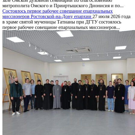
зале Омской духовной семинарии по благословению
митрополита Омского и Прииртышского Дионисия и по...
Состоялось первое рабочее совещание епархиальных
миссионеров Ростовской-на-Дону епархии
27 июля 2026 года
в храме святой мученицы Татианы при ДГТУ состоялось
первое рабочее совещание епархиальных миссионеров...