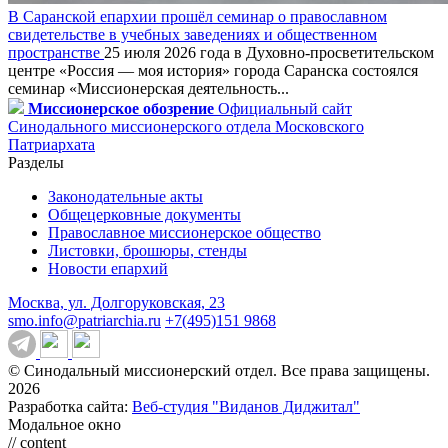
В Саранской епархии прошёл семинар о православном
свидетельстве в учебных заведениях и общественном
пространстве
25 июля 2026 года в Духовно-просветительском
центре «Россия — моя история» города Саранска состоялся
семинар «Миссионерская деятельность...
Миссионерское обозрение
Официальный сайт
Синодального миссионерского отдела Московского
Патриархата
Разделы
Законодательные акты
Общецерковные документы
Православное миссионерское общество
Листовки, брошюры, стенды
Новости епархий
Москва, ул. Долгоруковская, 23
smo.info@patriarchia.ru
+7(495)151 9868
© Синодальный миссионерский отдел. Все права защищены.
2026
Разработка сайта:
Веб-студия "Виданов Диджитал"
Модальное окно
// content