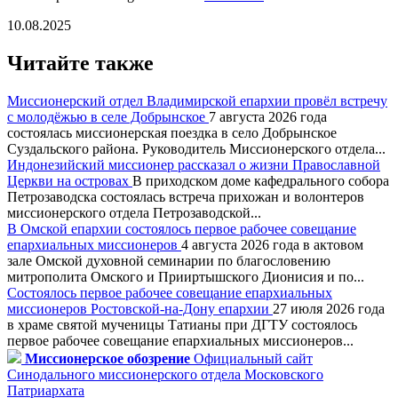
10.08.2025
Читайте также
Миссионерский отдел Владимирской епархии провёл встречу
с молодёжью в селе Добрынское
7 августа 2026 года
состоялась миссионерская поездка в село Добрынское
Суздальского района. Руководитель Миссионерского отдела...
Индонезийский миссионер рассказал о жизни Православной
Церкви на островах
В приходском доме кафедрального собора
Петрозаводска состоялась встреча прихожан и волонтеров
миссионерского отдела Петрозаводской...
В Омской епархии состоялось первое рабочее совещание
епархиальных миссионеров
4 августа 2026 года в актовом
зале Омской духовной семинарии по благословению
митрополита Омского и Прииртышского Дионисия и по...
Состоялось первое рабочее совещание епархиальных
миссионеров Ростовской-на-Дону епархии
27 июля 2026 года
в храме святой мученицы Татианы при ДГТУ состоялось
первое рабочее совещание епархиальных миссионеров...
Миссионерское обозрение
Официальный сайт
Синодального миссионерского отдела Московского
Патриархата