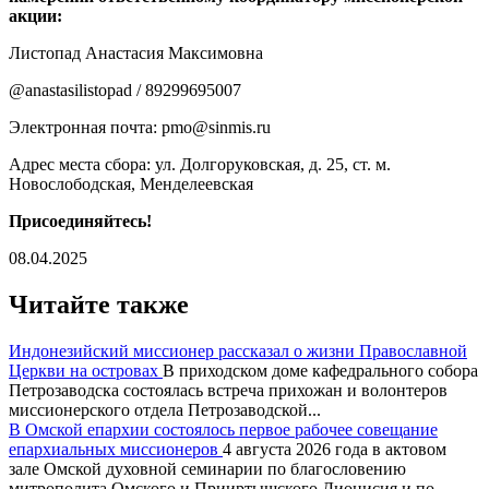
акции:
Листопад Анастасия Максимовна
@anastasilistopad / 89299695007
Электронная почта: pmo@sinmis.ru
Адрес места сбора: ул. Долгоруковская, д. 25, ст. м.
Новослободская, Менделеевская
Присоединяйтесь!
08.04.2025
Читайте также
Индонезийский миссионер рассказал о жизни Православной
Церкви на островах
В приходском доме кафедрального собора
Петрозаводска состоялась встреча прихожан и волонтеров
миссионерского отдела Петрозаводской...
В Омской епархии состоялось первое рабочее совещание
епархиальных миссионеров
4 августа 2026 года в актовом
зале Омской духовной семинарии по благословению
митрополита Омского и Прииртышского Дионисия и по...