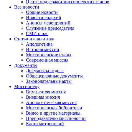
Центр поддержки миссионерских станов
Все новости
Общие новости
Новости епархий
Анонсы мероприятий
Служение председателя
СМИ о нас
Статьи и аналитика
Апологетика
История миссии
Миссионерские станы
Современная миссия
Документы
Документы отдела
Общецерковные документы
Законодательные акты
Миссионеру
Внутренняя миссия
Внешняя миссия
Апологетическая миссия
Миссионерская библиотека
Видео и другие материалы
Преподавателю миссиологии
Карта митрополий