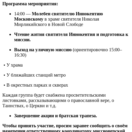
Программа мероприятия:
14:00 —
Молебен святителю Иннокентию
Московскому
в храме святителя Николая
Мирликийского в Новой Слободе
Чтение жития святителя Иннокентия и подготовка к
миссии.
Выход на уличную миссию
(ориентировочно 15:00–
16:30)
• У храма
• У ближайших станций метро
• В окрестных парках и скверах
Каждая группа будет снабжена просветительскими
листовками, рассказывающими о православной вере, о
Таинствах, о Церкви и т.д.
Завершение акции и братская трапеза.
Чтобы принять участие, просим заранее сообщить о своём
намерении ответственному координатору миссионерской