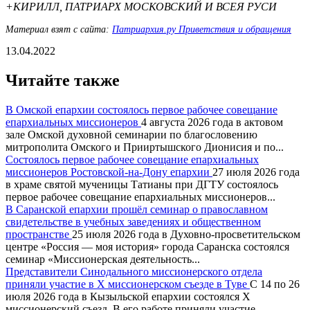
+КИРИЛЛ, ПАТРИАРХ МОСКОВСКИЙ И ВСЕЯ РУСИ
Материал взят с сайта:
Патриархия.ру Приветствия и обращения
13.04.2022
Читайте также
В Омской епархии состоялось первое рабочее совещание
епархиальных миссионеров
4 августа 2026 года в актовом
зале Омской духовной семинарии по благословению
митрополита Омского и Прииртышского Дионисия и по...
Состоялось первое рабочее совещание епархиальных
миссионеров Ростовской-на-Дону епархии
27 июля 2026 года
в храме святой мученицы Татианы при ДГТУ состоялось
первое рабочее совещание епархиальных миссионеров...
В Саранской епархии прошёл семинар о православном
свидетельстве в учебных заведениях и общественном
пространстве
25 июля 2026 года в Духовно-просветительском
центре «Россия — моя история» города Саранска состоялся
семинар «Миссионерская деятельность...
Представители Синодального миссионерского отдела
приняли участие в X миссионерском съезде в Туве
С 14 по 26
июля 2026 года в Кызыльской епархии состоялся X
миссионерский съезд. В его работе приняли участие