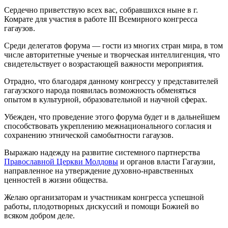
Сердечно приветствую всех вас, собравшихся ныне в г.
Комрате для участия в работе III Всемирного конгресса
гагаузов.
Среди делегатов форума — гости из многих стран мира, в том
числе авторитетные ученые и творческая интеллигенция, что
свидетельствует о возрастающей важности мероприятия.
Отрадно, что благодаря данному конгрессу у представителей
гагаузского народа появилась возможность обменяться
опытом в культурной, образовательной и научной сферах.
Убежден, что проведение этого форума будет и в дальнейшем
способствовать укреплению межнационального согласия и
сохранению этнической самобытности гагаузов.
Выражаю надежду на развитие системного партнерства
Православной Церкви Молдовы
и органов власти Гагаузии,
направленное на утверждение духовно-нравственных
ценностей в жизни общества.
Желаю организаторам и участникам конгресса успешной
работы, плодотворных дискуссий и помощи Божией во
всяком добром деле.