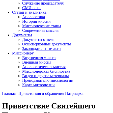
Служение председателя
СМИ о нас
Статьи и аналитика
Апологетика
История миссии
Миссионерские станы
Современная миссия
Документы
Документы отдела
Общецерковные документы
Законодательные акты
Миссионеру
Внутренняя миссия
Внешняя миссия
Апологетическая миссия
Миссионерская библиотека
Видео и другие материалы
Преподавателю миссиологии
Карта митрополий
Главная
|
Приветствия и обращения Патриарха
Приветствие Святейшего