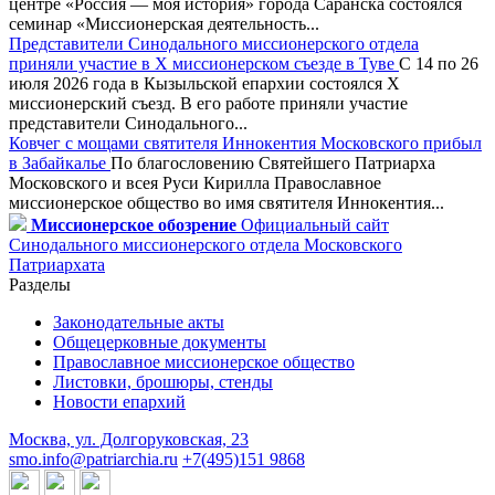
центре «Россия — моя история» города Саранска состоялся
семинар «Миссионерская деятельность...
Представители Синодального миссионерского отдела
приняли участие в X миссионерском съезде в Туве
С 14 по 26
июля 2026 года в Кызыльской епархии состоялся X
миссионерский съезд. В его работе приняли участие
представители Синодального...
Ковчег с мощами святителя Иннокентия Московского прибыл
в Забайкалье
По благословению Святейшего Патриарха
Московского и всея Руси Кирилла Православное
миссионерское общество во имя святителя Иннокентия...
Миссионерское обозрение
Официальный сайт
Синодального миссионерского отдела Московского
Патриархата
Разделы
Законодательные акты
Общецерковные документы
Православное миссионерское общество
Листовки, брошюры, стенды
Новости епархий
Москва, ул. Долгоруковская, 23
smo.info@patriarchia.ru
+7(495)151 9868