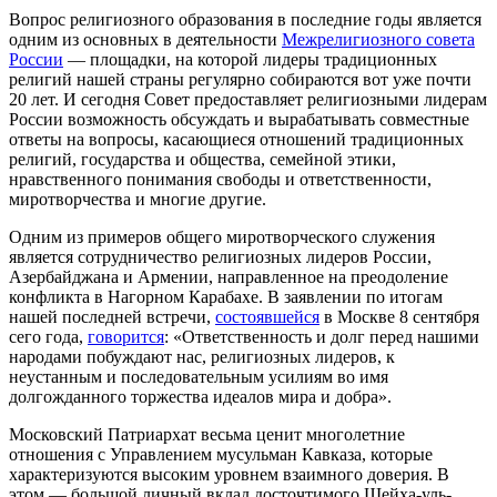
Вопрос религиозного образования в последние годы является
одним из основных в деятельности
Межрелигиозного совета
России
— площадки, на которой лидеры традиционных
религий нашей страны регулярно собираются вот уже почти
20 лет. И сегодня Совет предоставляет религиозными лидерам
России возможность обсуждать и вырабатывать совместные
ответы на вопросы, касающиеся отношений традиционных
религий, государства и общества, семейной этики,
нравственного понимания свободы и ответственности,
миротворчества и многие другие.
Одним из примеров общего миротворческого служения
является сотрудничество религиозных лидеров России,
Азербайджана и Армении, направленное на преодоление
конфликта в Нагорном Карабахе. В заявлении по итогам
нашей последней встречи,
состоявшейся
в Москве 8 сентября
сего года,
говорится
: «Ответственность и долг перед нашими
народами побуждают нас, религиозных лидеров, к
неустанным и последовательным усилиям во имя
долгожданного торжества идеалов мира и добра».
Московский Патриархат весьма ценит многолетние
отношения с Управлением мусульман Кавказа, которые
характеризуются высоким уровнем взаимного доверия. В
этом — большой личный вклад досточтимого Шейха-уль-