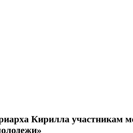
риарха Кирилла участникам ме
молодежи»