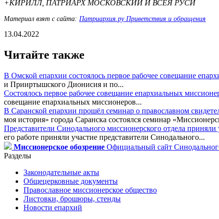
+КИРИЛЛ, ПАТРИАРХ МОСКОВСКИЙ И ВСЕЯ РУСИ
Материал взят с сайта:
Патриархия.ру Приветствия и обращения
13.04.2022
Читайте также
В Омской епархии состоялось первое рабочее совещание епар
и Прииртышского Дионисия и по...
Состоялось первое рабочее совещание епархиальных миссионе
совещание епархиальных миссионеров...
В Саранской епархии прошёл семинар о православном свидете
моя история» города Саранска состоялся семинар «Миссионерск
Представители Синодального миссионерского отдела приняли у
его работе приняли участие представители Синодального...
Миссионерское обозрение
Официальный сайт Синодального
Разделы
Законодательные акты
Общецерковные документы
Православное миссионерское общество
Листовки, брошюры, стенды
Новости епархий