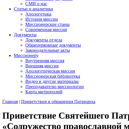
СМИ о нас
Статьи и аналитика
Апологетика
История миссии
Миссионерские станы
Современная миссия
Документы
Документы отдела
Общецерковные документы
Законодательные акты
Миссионеру
Внутренняя миссия
Внешняя миссия
Апологетическая миссия
Миссионерская библиотека
Видео и другие материалы
Преподавателю миссиологии
Карта митрополий
Главная
|
Приветствия и обращения Патриарха
Приветствие Святейшего Пат
«Содружество православной 