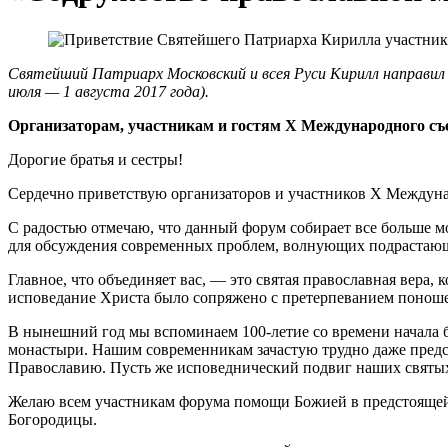
Святейший Патриарх Московский и всея Руси Кирилл направи
июля — 1 августа 2017 года).
Организаторам, участникам и гостям X Международного съ
Дорогие братья и сестры!
Сердечно приветствую организаторов и участников X Междуна
С радостью отмечаю, что данный форум собирает все больше м
для обсуждения современных проблем, волнующих подрастающ
Главное, что объединяет вас, — это святая православная вера,
исповедание Христа было сопряжено с претерпеванием поноше
В нынешний год мы вспоминаем 100-летие со времени начала б
монастыри. Нашим современникам зачастую трудно даже предст
Православию. Пусть же исповеднический подвиг наших святых
Желаю всем участникам форума помощи Божией в предстоящей 
Богородицы.