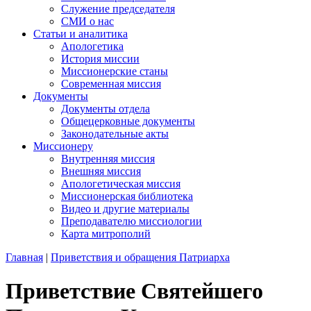
Служение председателя
СМИ о нас
Статьи и аналитика
Апологетика
История миссии
Миссионерские станы
Современная миссия
Документы
Документы отдела
Общецерковные документы
Законодательные акты
Миссионеру
Внутренняя миссия
Внешняя миссия
Апологетическая миссия
Миссионерская библиотека
Видео и другие материалы
Преподавателю миссиологии
Карта митрополий
Главная
|
Приветствия и обращения Патриарха
Приветствие Святейшего