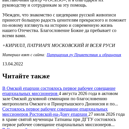
руководству и сотрудникам за эту помощь.
Убежден, что знакомство с шедеврами русской живописи
принесет большую радость ценителям прекрасного и поможет
по-новому взглянуть на историю и современную жизнь
нашего Отечества. Благословение Божие да пребывает со
всеми вами.
+КИРИЛЛ, ПАТРИАРХ МОСКОВСКИЙ И ВСЕЯ РУСИ
Материал взят с сайта:
Патриархия.ру Приветствия и обращения
13.04.2022
Читайте также
В Омской епархии состоялось первое рабочее совещание
епархиальных миссионеров
4 августа 2026 года в актовом
зале Омской духовной семинарии по благословению
митрополита Омского и Прииртышского Дионисия и по...
Состоялось первое рабочее совещание епархиальных
миссионеров Ростовской-на-Дону епархии
27 июля 2026 года
в храме святой мученицы Татианы при ДГТУ состоялось
первое рабочее совещание епархиальных миссионеров...