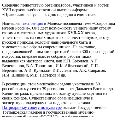
Сердечно приветствую организаторов, участников и гостей
XVII церковно-общественной выставки-форума
«Православная Русь — к Дню народного единства».
Нынешняя
экспозиция
в Манеже посвящена теме «Сокровища
музеев России». Она дает возможность увидеть нашу страну
глазами отечественных художников XVII-XX веков,
запечатлевших на своих полотнах величественную красоту
русской природы, колорит национального быта и
замечательные образы современников. На выставке,
представляющей вниманию зрителей около 300 произведений
искусства, впервые вместе собраны работы таких
выдающихся мастеров кисти, как К.П. Брюллов, А.Г.
Венецианов, В.А. Тропинин, И.К. Айвазовский, П.П.
Верещагин, А.И. Куинджи, И.И. Левитан, А.К. Саврасов,
И.И. Шишкин, М.В. Нестеров и др.
В реализации этой масштабной задачи участвовали 50
российских музеев из 39 регионов — от Дальнего Востока до
Калининграда, приславших в столицу лучшие картины из
своих фондов. Существенную организационную и
экспертную поддержку при подготовке выставки
Патриаршему совету по культуре
оказали Государственная
Третьяковская галерея и государственный музейно-
выставочный центр «РОСИЗО», и я благодарен их