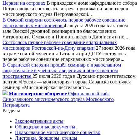
Церкви на островах
В приходском доме кафедрального собора
Петрозаводска состоялась встреча прихожан и волонтеров
миссионерского отдела Петрозаводской...
В Омской епархии состоялось первое рабочее совещание
епархиальных миссионеров
4 августа 2026 года в актовом
зале Омской духовной семинарии по благословению
митрополита Омского и Прииртышского Дионисия и по...
Состоялось первое рабочее совещание епархиальных
миссионеров Ростовской-на-Дону епархии
27 июля 2026 года
в храме святой мученицы Татианы при ДГТУ состоялось
первое рабочее совещание епархиальных миссионеров...
В Саранской епархии прошёл семинар о православном
свидетельстве в учебных заведениях и общественном
пространстве
25 июля 2026 года в Духовно-просветительском
центре «Россия — моя история» города Саранска состоялся
семинар «Миссионерская деятельность...
Миссионерское обозрение
Официальный сайт
Синодального миссионерского отдела Московского
Патриархата
Разделы
Законодательные акты
Общецерковные документы
Православное миссионерское общество
Листовки, брошюры, стенды