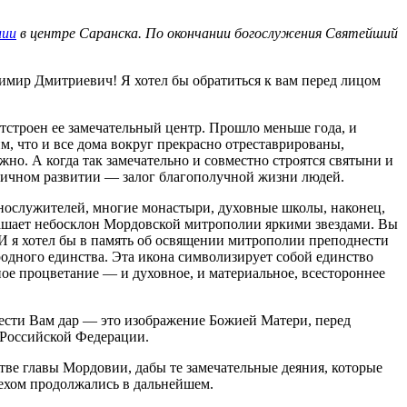
лии
в центре Саранска. По окончании богослужения Святейший
ир Дмитриевич! Я хотел бы обратиться к вам перед лицом
отстроен ее замечательный центр. Прошло меньше года, и
м, что и все дома вокруг прекрасно отреставрированы,
жно. А когда так замечательно и совместно строятся святыни и
оничном развитии — залог благополучной жизни людей.
ннослужителей, многие монастыри, духовные школы, наконец,
крашает небосклон Мордовской митрополии яркими звездами. Вы
И я хотел бы в память об освящении митрополии преподнести
дного единства. Эта икона символизирует собой единство
ое процветание — и духовное, и материальное, всестороннее
нести Вам дар — это изображение Божией Матери, перед
 Российской Федерации.
ве главы Мордовии, дабы те замечательные деяния, которые
пехом продолжались в дальнейшем.