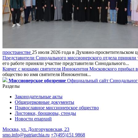
пространстве
25 июля 2026 года в Духовно-просветительском ц
Представители Синодального миссионерского отдела приняли у
его работе приняли участие представители Синодального...
Ковчег с мощами святителя Иннокентия Московского прибыл в
общество во имя святителя Иннокентия...
Миссионерское обозрение
Официальный сайт Синодального
Разделы
Законодательные акты
Общецерковные документы
Православное миссионерское общество
Листовки, брошюры, стенды
Новости епархий
Москва, ул. Долгоруковская, 23
smo.info@patriarchia.ru
+7(495)151 9868