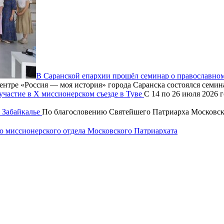
В Саранской епархии прошёл семинар о православном
ентре «Россия — моя история» города Саранска состоялся семин
частие в X миссионерском съезде в Туве
С 14 по 26 июля 2026 
 Забайкалье
По благословению Святейшего Патриарха Московско
 миссионерского отдела Московского Патриархата