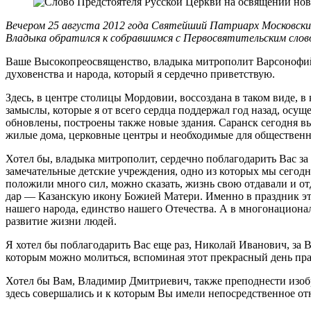
Вечером 25 августа 2012 года Святейший Патриарх Московски
Владыка обратился к собравшимся с Первосвятительским слов
Ваше Высокопреосвященство, владыка митрополит Варсонофи
духовенства и народа, который я сердечно приветствую.
Здесь, в центре столицы Мордовии, воссоздана в таком виде, 
замыслы, которые я от всего сердца поддержал год назад, осущ
обновлены, построены также новые здания. Саранск сегодня вы
жилые дома, церковные центры и необходимые для общественно
Хотел бы, владыка митрополит, сердечно поблагодарить Вас з
замечательные детские учреждения, одно из которых мы сегод
положили много сил, можно сказать, жизнь свою отдавали и о
дар — Казанскую икону Божией Матери. Именно в праздник эт
нашего народа, единство нашего Отечества. А в многонационал
развитие жизни людей.
Я хотел бы поблагодарить Вас еще раз, Николай Иванович, за
которым можно молиться, вспоминая этот прекрасный день пра
Хотел бы Вам, Владимир Дмитриевич, также преподнести изобр
здесь совершались и к которым Вы имели непосредственное от