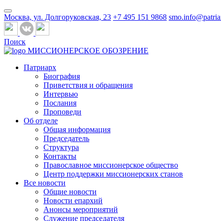
Москва, ул. Долгоруковская, 23
+7 495 151 9868
smo.info@patria
Поиск
МИССИОНЕРСКОЕ ОБОЗРЕНИЕ
Патриарх
Биография
Приветствия и обращения
Интервью
Послания
Проповеди
Об отделе
Общая информация
Председатель
Структура
Контакты
Православное миссионерское общество
Центр поддержки миссионерских станов
Все новости
Общие новости
Новости епархий
Анонсы мероприятий
Служение председателя