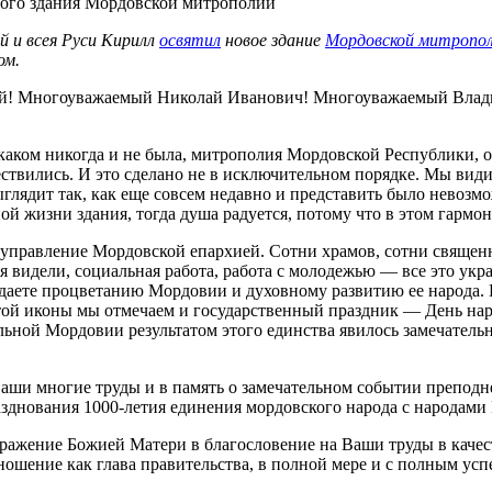
й и всея Руси Кирилл
освятил
новое здание
Мордовской митропо
ом.
й! Многоуважаемый Николай Иванович! Многоуважаемый Владим
в каком никогда и не была, митрополия Мордовской Республики, 
ествились. И это сделано не в исключительном порядке. Мы види
глядит так, как еще совсем недавно и представить было невозмо
й жизни здания, тогда душа радуется, потому что в этом гарм
а управление Мордовской епархией. Сотни храмов, сотни свяще
ня видели, социальная работа, работа с молодежью — все это у
тдаете процветанию Мордовии и духовному развитию ее народа. 
ой иконы мы отмечаем и государственный праздник — День наро
ьной Мордовии результатом этого единства явилось замечательн
 Ваши многие труды и в память о замечательном событии препод
зднования 1000-летия единения мордовского народа с народами
ажение Божией Матери в благословение на Ваши труды в качест
ношение как глава правительства, в полной мере и с полным ус