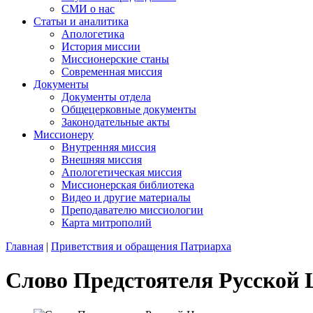
СМИ о нас
Статьи и аналитика
Апологетика
История миссии
Миссионерские станы
Современная миссия
Документы
Документы отдела
Общецерковные документы
Законодательные акты
Миссионеру
Внутренняя миссия
Внешняя миссия
Апологетическая миссия
Миссионерская библиотека
Видео и другие материалы
Преподавателю миссиологии
Карта митрополий
Главная
|
Приветствия и обращения Патриарха
Слово Предстоятеля Русской 