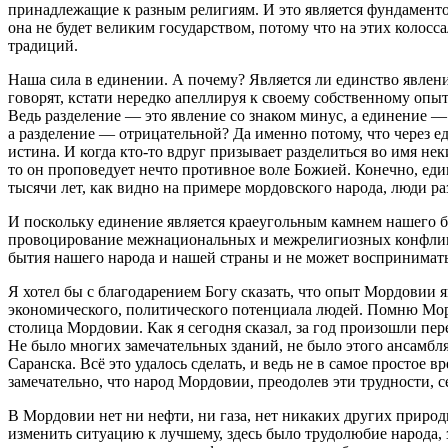
принадлежащие к разным религиям. И это является фундаментом
она не будет великим государством, потому что на этих колос
традиций.
Наша сила в единении. А почему? Является ли единство явлени
говорят, кстати нередко апеллируя к своему собственному опы
Ведь разделение — это явление со знаком минус, а единение 
а разделение — отрицательной? Да именно потому, что через е
истина. И когда кто-то вдруг призывает разделиться во имя н
то он проповедует нечто противное воле Божией. Конечно, еди
тысячи лет, как видно на примере мордовского народа, люди р
И поскольку единение является краеугольным камнем нашего б
провоцирование межнациональных и межрелигиозных конфликт
бытия нашего народа и нашей страны и не может воспринимать
Я хотел бы с благодарением Богу сказать, что опыт Мордовии 
экономического, политического потенциала людей. Помню Морд
столица Мордовии. Как я сегодня сказал, за год произошли пе
Не было многих замечательных зданий, не было этого ансамбля
Саранска. Всё это удалось сделать, и ведь не в самое простое в
замечательно, что народ Мордовии, преодолев эти трудности, 
В Мордовии нет ни нефти, ни газа, нет никаких других природн
изменить ситуацию к лучшему, здесь было трудолюбие народа, зд