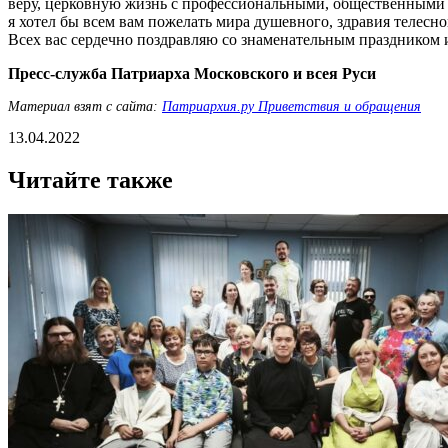
веру, церковную жизнь с профессиональными, общественными ус
я хотел бы всем вам пожелать мира душевного, здравия телесн
Всех вас сердечно поздравляю со знаменательным праздником и
Пресс-служба Патриарха Московского и всея Руси
Материал взят с сайта:
Патриархия.ру Приветствия и обращения
13.04.2022
Читайте также