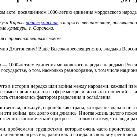
 Руси Кирилл
принял участие
в торжественном акте, посвященном
оме культуры г. Саранска.
ия с приветственным словом.
р Дмитриевич! Ваше Высокопреосвященство, владыка Варсоноф
м — 1000-летием единения мордовского народа с народами Росси
 государстве, о том, насколько разнообразие, в том числе нацио
 что в истории нередко шли войны между народами, каждый из к
е самое происходило и в сфере межрелигиозных отношений — ин
сть становились фактором разделения и ослабления.
енная, пожалуй, европейская страна, которая не знала и не знае
 эти войны, как долго они длились. Иногда жизнь целого поко
ественно-экономический прогресс — только потому, что люди раз
и, проблемами, трудностями, которые очень часто проистекали 
ли внешнюю агрессию, равно как и созидали свою внутреннюю жи