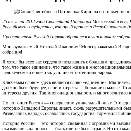
25 августа 2012 года Святейший Патриарх Московский и всея
Российского государства, который прошел в Республиканском д
Предстоятель Русской Церкви обратился к участникам собран
Многоуважаемый Николай Иванович! Многоуважаемый Владими
собрания!
Я хотел бы всех вас сердечно поздравить с большим празднико
том, что такое единение, что такое жизнь в многонациональном
человеческого общества, усиливает потенциал народа.
Ключевым словом здесь является слово «единение». Мы знаем,
должно быть будущее, свои интересы — большие и малые. То ж
интересы других. Так многонациональность и многорелигиозно
Но вот опыт России — совершенно уникальный опыт. Это единств
историю Западной Европы, знают, сколь разрушительными были
Разделялись народы, ослаблялись государства, тормозился общ
История России — это история, связанная с огромными вызовам
оказывались на пороге — быть или не быть стране. Но отража