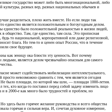
великое государство может либо быть многонациональной, либо
ой культуры, разных вер, разных национальных обычаев и
учше разделиться, плохо жить вместе. Но если люди так
 что единство является положительным и богоугодным делом.
обы единство было положительной реальностью в жизни людей,
в общество. Там, где единство, там сила. Это прописная
, будь то национальной, корпоративной или даже религиозной,
осит блага. Но тем-то и ценен опыт России, что в течение
оили свое будущее.
ны как зеницу ока блюсти эту ценность. Вот почему
людьми, является делом чрезвычайно опасным для самого
чества.
гласие может содействовать мобилизации интеллектуального,
 просто невозможно сравнить с тем, чем является сегодня
а. Не было площади, по которой мы шли, — площади 1000-летия.
тех, кто когда-то поставил перед собой задачу изменить лицо
да и в 2000-е как много было трудностей и проблем, но
 Но здесь было горячее желание руководства и всего общества
вала горячая и сильная вера. И, сочетая духовное измерение,