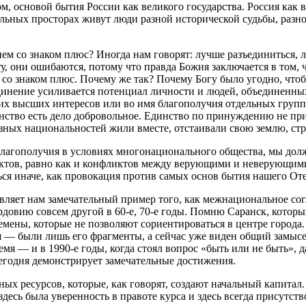
, основой бытия России как великого государства. Россия как 
сальных просторах живут люди разной исторической судьбы, разн
ем со знаком плюс? Иногда нам говорят: лучше разъединиться, л
ту, они ошибаются, потому что правда Божия заключается в том,
— со знаком плюс. Почему же так? Почему Богу было угодно, чт
динение усиливается потенциал личности и людей, объединенных 
еких высших интересов или во имя благополучия отдельных групп
нство есть дело добровольное. Единство по принуждению не прин
азных национальностей жили вместе, отстаивали свою землю, стр
лагополучия в условиях многонационального общества, мы долж
ов, равно как и конфликтов между верующими и неверующими 
ся иначе, как провокация против самых основ бытия нашего Оте
являет нам замечательный пример того, как межнациональное со
овию совсем другой в 60-е, 70-е годы. Помню Саранск, который
ремены, которые не позволяют сориентироваться в центре город
 — были лишь его фрагменты, а сейчас уже виден общий замысел 
ремя — и в 1990-е годы, когда стоял вопрос «быть или не быть», 
сегодня демонстрирует замечательные достижения.
ых ресурсов, которые, как говорят, создают начальный капитал.
есь была уверенность в правоте курса и здесь всегда присутство