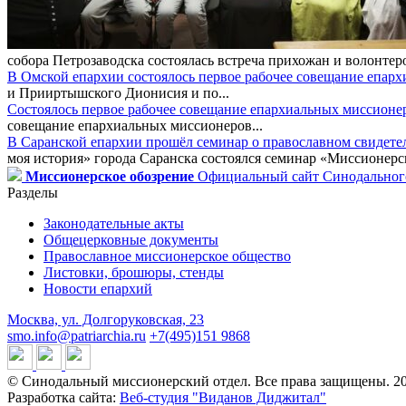
собора Петрозаводска состоялась встреча прихожан и волонтер
В Омской епархии состоялось первое рабочее совещание епар
и Прииртышского Дионисия и по...
Состоялось первое рабочее совещание епархиальных миссионе
совещание епархиальных миссионеров...
В Саранской епархии прошёл семинар о православном свидете
моя история» города Саранска состоялся семинар «Миссионерск
Миссионерское обозрение
Официальный сайт Синодального
Разделы
Законодательные акты
Общецерковные документы
Православное миссионерское общество
Листовки, брошюры, стенды
Новости епархий
Москва, ул. Долгоруковская, 23
smo.info@patriarchia.ru
+7(495)151 9868
© Синодальный миссионерский отдел. Все права защищены. 2
Разработка сайта:
Веб-студия "Виданов Диджитал"