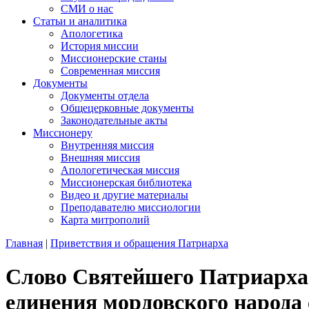
СМИ о нас
Статьи и аналитика
Апологетика
История миссии
Миссионерские станы
Современная миссия
Документы
Документы отдела
Общецерковные документы
Законодательные акты
Миссионеру
Внутренняя миссия
Внешняя миссия
Апологетическая миссия
Миссионерская библиотека
Видео и другие материалы
Преподавателю миссиологии
Карта митрополий
Главная
|
Приветствия и обращения Патриарха
Слово Святейшего Патриарха
единения мордовского народа 