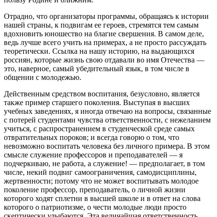
Отрадно, что организаторы программы, обращаясь к истории
нашей страны, к подвигам ее героев, стремятся тем самым
вдохновить юношество на благие свершения. В самом деле,
ведь лучше всего учить на примерах, а не просто рассуждать
теоретически. Ссылка на нашу историю, на выдающихся
россиян, которые жизнь свою отдавали во имя Отечества —
это, наверное, самый убедительный язык, в том числе в
общении с молодежью.
Действенным средством воспитания, безусловно, является
также пример старшего поколения. Выступая в высших
учебных заведениях, я иногда отвечаю на вопросы, связанные
с потерей студентами чувства ответственности, с нежеланием
учиться, с распространением в студенческой среде самых
отвратительных пороков; и всегда говорю о том, что
невозможно воспитать человека без личного примера. В этом
смысле служение профессоров и преподавателей — я
подчеркиваю, не работа, а служение! — предполагает, в том
числе, некий подвиг самоограничения, самодисциплины,
жертвенности; потому что не может воспитывать молодое
поколение профессор, преподаватель, о личной жизни
которого ходят сплетни в высшей школе и в ответ на слова
которого о патриотизме, о чести молодые люди просто
скептически улыбаются. Эта величайшая ответственность