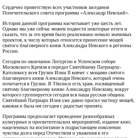
Сердечно приветствую всех участников заседания
Попечительского совета программы «Александр Невский».
История данной программы насчитывает уже шесть лет.
Однако мы уже сейчас можем подвести некоторые итоги и
сказать, что за это время было реализовано немало значимых
проектов, к числу которых относится принесение мощей
святого благоверного князя Александра Невского в регионы
России.
Сегодня по окончании Литургии в Успенском соборе
Московского Кремля я передал Святейшему Патриарху-
Католикосу всея Грузии Илии II ковчег с мощами святого
благоверного князя Александра Невского, который очень
почитается в Грузии. В Тбилиси есть храм, посвященный
святому благоверному князю Александру Невскому, вокруг
которого группируется сегодня вся наша русская община.
Святейший Патриарх Илия уже давно просил частицу мощей,
каковая и была им сегодня с радостью принята.
Программа предполагает проведение разнообразных
культурных и просветительских мероприятий, издание книг,
нацеленных на воспитание в подрастающем поколении
чувства долга перед Отечеством и уважения к его