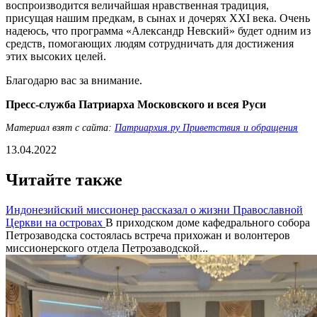
воспроизводится величайшая нравственная традиция,
присущая нашим предкам, в сынах и дочерях XXI века. Очень
надеюсь, что программа «Александр Невский» будет одним из
средств, помогающих людям сотрудничать для достижения
этих высоких целей.
Благодарю вас за внимание.
Пресс-служба Патриарха Московского и всея Руси
Материал взят с сайта:
Патриархия.ру Приветствия и обращения
13.04.2022
Читайте также
Индонезийский миссионер рассказал о жизни Православной
Церкви на островах
В приходском доме кафедрального собора
Петрозаводска состоялась встреча прихожан и волонтеров
миссионерского отдела Петрозаводской...