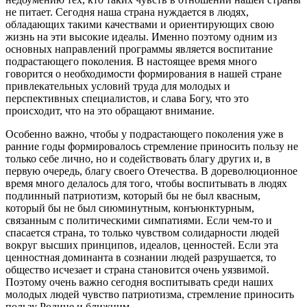
не питает. Сегодня наша страна нуждается в людях,
обладающих такими качествами и ориентирующих свою
жизнь на эти высокие идеалы. Именно поэтому одним из
основных направлений программы является воспитание
подрастающего поколения. В настоящее время много
говорится о необходимости формирования в нашей стране
привлекательных условий труда для молодых и
перспективных специалистов, и слава Богу, что это
происходит, что на это обращают внимание.
Особенно важно, чтобы у подрастающего поколения уже в
ранние годы формировалось стремление приносить пользу не
только себе лично, но и содействовать благу других и, в
первую очередь, благу своего Отечества. В дореволюционное
время много делалось для того, чтобы воспитывать в людях
подлинный патриотизм, который бы не был квасным,
который бы не был сиюминутным, конъюнктурным,
связанным с политическими симпатиями. Если чем-то и
спасается страна, то только чувством солидарности людей
вокруг высших принципов, идеалов, ценностей. Если эта
ценностная доминанта в сознании людей разрушается, то
общество исчезает и страна становится очень уязвимой.
Поэтому очень важно сегодня воспитывать среди наших
молодых людей чувство патриотизма, стремление приносить
пользу Родине и ближним.