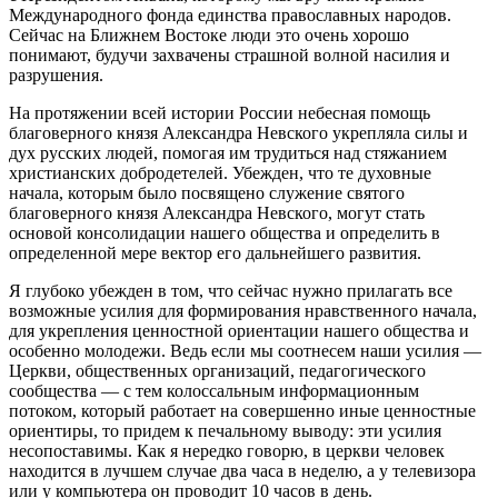
Международного фонда единства православных народов.
Сейчас на Ближнем Востоке люди это очень хорошо
понимают, будучи захвачены страшной волной насилия и
разрушения.
На протяжении всей истории России небесная помощь
благоверного князя Александра Невского укрепляла силы и
дух русских людей, помогая им трудиться над стяжанием
христианских добродетелей. Убежден, что те духовные
начала, которым было посвящено служение святого
благоверного князя Александра Невского, могут стать
основой консолидации нашего общества и определить в
определенной мере вектор его дальнейшего развития.
Я глубоко убежден в том, что сейчас нужно прилагать все
возможные усилия для формирования нравственного начала,
для укрепления ценностной ориентации нашего общества и
особенно молодежи. Ведь если мы соотнесем наши усилия —
Церкви, общественных организаций, педагогического
сообщества — с тем колоссальным информационным
потоком, который работает на совершенно иные ценностные
ориентиры, то придем к печальному выводу: эти усилия
несопоставимы. Как я нередко говорю, в церкви человек
находится в лучшем случае два часа в неделю, а у телевизора
или у компьютера он проводит 10 часов в день.