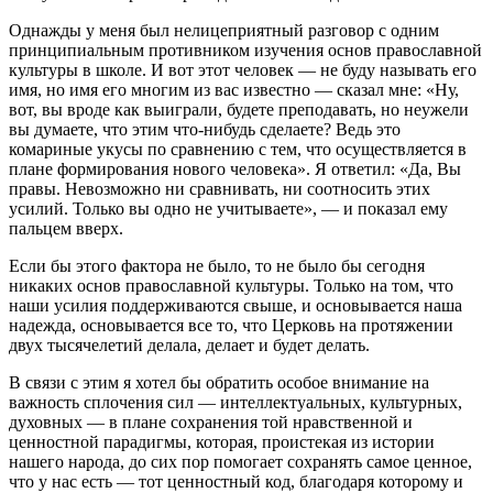
Однажды у меня был нелицеприятный разговор с одним
принципиальным противником изучения основ православной
культуры в школе. И вот этот человек — не буду называть его
имя, но имя его многим из вас известно — сказал мне: «Ну,
вот, вы вроде как выиграли, будете преподавать, но неужели
вы думаете, что этим что-нибудь сделаете? Ведь это
комариные укусы по сравнению с тем, что осуществляется в
плане формирования нового человека». Я ответил: «Да, Вы
правы. Невозможно ни сравнивать, ни соотносить этих
усилий. Только вы одно не учитываете», — и показал ему
пальцем вверх.
Если бы этого фактора не было, то не было бы сегодня
никаких основ православной культуры. Только на том, что
наши усилия поддерживаются свыше, и основывается наша
надежда, основывается все то, что Церковь на протяжении
двух тысячелетий делала, делает и будет делать.
В связи с этим я хотел бы обратить особое внимание на
важность сплочения сил — интеллектуальных, культурных,
духовных — в плане сохранения той нравственной и
ценностной парадигмы, которая, проистекая из истории
нашего народа, до сих пор помогает сохранять самое ценное,
что у нас есть — тот ценностный код, благодаря которому и