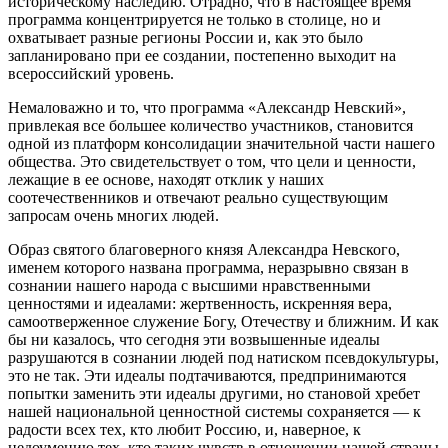
историческому наследию. Отрадно, что в настоящее время
программа концентрируется не только в столице, но и
охватывает разные регионы России и, как это было
запланировано при ее создании, постепенно выходит на
всероссийский уровень.
Немаловажно и то, что программа «Александр Невский»,
привлекая все большее количество участников, становится
одной из платформ консолидации значительной части нашего
общества. Это свидетельствует о том, что цели и ценности,
лежащие в ее основе, находят отклик у наших
соотечественников и отвечают реально существующим
запросам очень многих людей.
Образ святого благоверного князя Александра Невского,
именем которого названа программа, неразрывно связан в
сознании нашего народа с высшими нравственными
ценностями и идеалами: жертвенность, искренняя вера,
самоотверженное служение Богу, Отечеству и ближним. И как
бы ни казалось, что сегодня эти возвышенные идеалы
разрушаются в сознании людей под натиском псевдокультуры,
это не так. Эти идеалы подтачиваются, предпринимаются
попытки заменить эти идеалы другими, но становой хребет
нашей национальной ценностной системы сохраняется — к
радости всех тех, кто любит Россию, и, наверное, к
недоумению тех, кто таких чувств в отношении нашей страны