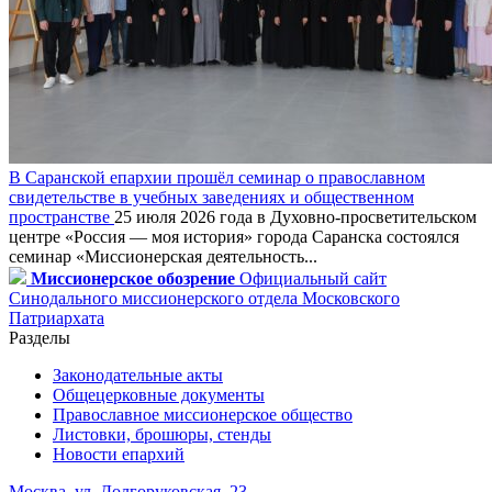
В Саранской епархии прошёл семинар о православном
свидетельстве в учебных заведениях и общественном
пространстве
25 июля 2026 года в Духовно-просветительском
центре «Россия — моя история» города Саранска состоялся
семинар «Миссионерская деятельность...
Миссионерское обозрение
Официальный сайт
Синодального миссионерского отдела Московского
Патриархата
Разделы
Законодательные акты
Общецерковные документы
Православное миссионерское общество
Листовки, брошюры, стенды
Новости епархий
Москва, ул. Долгоруковская, 23