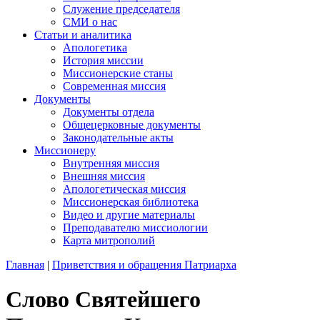
Служение председателя
СМИ о нас
Статьи и аналитика
Апологетика
История миссии
Миссионерские станы
Современная миссия
Документы
Документы отдела
Общецерковные документы
Законодательные акты
Миссионеру
Внутренняя миссия
Внешняя миссия
Апологетическая миссия
Миссионерская библиотека
Видео и другие материалы
Преподавателю миссиологии
Карта митрополий
Главная
|
Приветствия и обращения Патриарха
Слово Святейшего