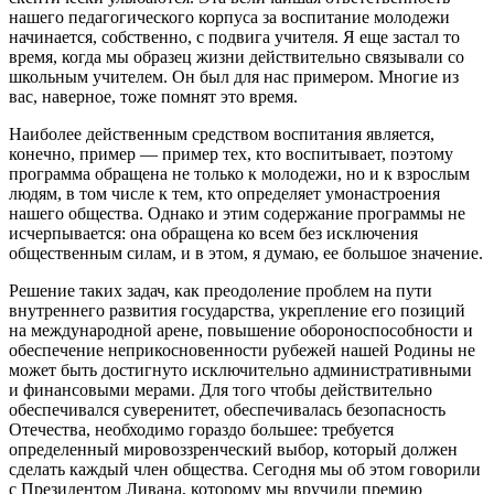
нашего педагогического корпуса за воспитание молодежи
начинается, собственно, с подвига учителя. Я еще застал то
время, когда мы образец жизни действительно связывали со
школьным учителем. Он был для нас примером. Многие из
вас, наверное, тоже помнят это время.
Наиболее действенным средством воспитания является,
конечно, пример — пример тех, кто воспитывает, поэтому
программа обращена не только к молодежи, но и к взрослым
людям, в том числе к тем, кто определяет умонастроения
нашего общества. Однако и этим содержание программы не
исчерпывается: она обращена ко всем без исключения
общественным силам, и в этом, я думаю, ее большое значение.
Решение таких задач, как преодоление проблем на пути
внутреннего развития государства, укрепление его позиций
на международной арене, повышение обороноспособности и
обеспечение неприкосновенности рубежей нашей Родины не
может быть достигнуто исключительно административными
и финансовыми мерами. Для того чтобы действительно
обеспечивался суверенитет, обеспечивалась безопасность
Отечества, необходимо гораздо большее: требуется
определенный мировоззренческий выбор, который должен
сделать каждый член общества. Сегодня мы об этом говорили
с Президентом Ливана, которому мы вручили премию