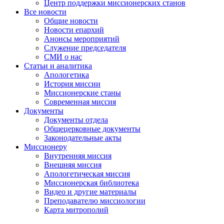
Центр поддержки миссионерских станов
Все новости
Общие новости
Новости епархий
Анонсы мероприятий
Служение председателя
СМИ о нас
Статьи и аналитика
Апологетика
История миссии
Миссионерские станы
Современная миссия
Документы
Документы отдела
Общецерковные документы
Законодательные акты
Миссионеру
Внутренняя миссия
Внешняя миссия
Апологетическая миссия
Миссионерская библиотека
Видео и другие материалы
Преподавателю миссиологии
Карта митрополий