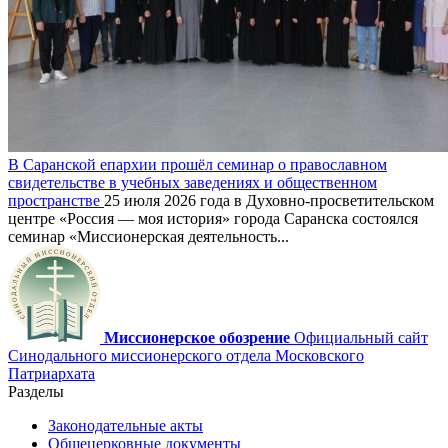
В Саранской епархии прошёл семинар о православном
свидетельстве в учебных заведениях и общественном
пространстве
25 июля 2026 года в Духовно-просветительском
центре «Россия — моя история» города Саранска состоялся
семинар «Миссионерская деятельность...
Миссионерское обозрение
Официальный сайт
Синодального миссионерского отдела Московского
Патриархата
Разделы
Законодательные акты
Общецерковные документы