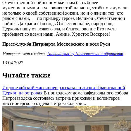
Отечественной войны поможет нам быть более
мужественными и в условиях этой напасти, чтобы мы думали
не только о своей собственной жизни, но и о жизни тех, кто
рядом с нами, — по примеру героев Великой Отечественной
войны. Да хранит Господь Отечество наше, народ наш,
Церковь нашу от всякого зла, и благословение Его пусть
пребывает со всеми нами. Аминь. Христос Воскресе!
Пресс-служба Патриарха Московского и всея Руси
Материал взят с сайта:
Патриархия.ру Приветствия и обращения
13.04.2022
Читайте также
Индонезийский миссионер рассказал о жизни Православной
Церкви на островах
В приходском доме кафедрального собора
Петрозаводска состоялась встреча прихожан и волонтеров
миссионерского отдела Петрозаводской...