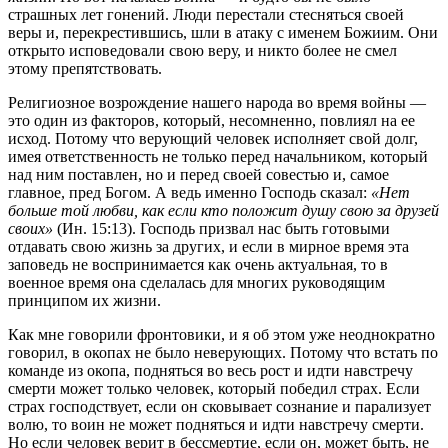
страшных лет гонений. Люди перестали стесняться своей
веры и, перекрестившись, шли в атаку с именем Божиим. Они
открыто исповедовали свою веру, и никто более не смел
этому препятствовать.
Религиозное возрождение нашего народа во время войны —
это один из факторов, который, несомненно, повлиял на ее
исход. Потому что верующий человек исполняет свой долг,
имея ответственность не только перед начальником, который
над ним поставлен, но и перед своей совестью и, самое
главное, пред Богом. А ведь именно Господь сказал:
«Нет
больше той любви, как если кто положит душу свою за друзей
своих»
(Ин. 15:13). Господь призвал нас быть готовыми
отдавать свою жизнь за других, и если в мирное время эта
заповедь не воспринимается как очень актуальная, то в
военное время она сделалась для многих руководящим
принципом их жизни.
Как мне говорили фронтовики, и я об этом уже неоднократно
говорил, в окопах не было неверующих. Потому что встать по
команде из окопа, подняться во весь рост и идти навстречу
смерти может только человек, который победил страх. Если
страх господствует, если он сковывает сознание и парализует
волю, то воин не может подняться и идти навстречу смерти.
Но если человек верит в бессмертие, если он, может быть, не