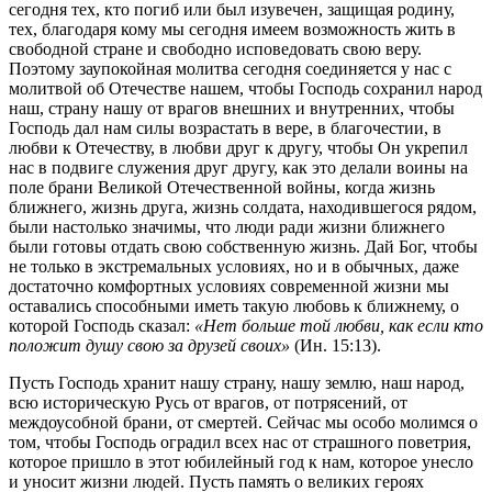
сегодня тех, кто погиб или был изувечен, защищая родину,
тех, благодаря кому мы сегодня имеем возможность жить в
свободной стране и свободно исповедовать свою веру.
Поэтому заупокойная молитва сегодня соединяется у нас с
молитвой об Отечестве нашем, чтобы Господь сохранил народ
наш, страну нашу от врагов внешних и внутренних, чтобы
Господь дал нам силы возрастать в вере, в благочестии, в
любви к Отечеству, в любви друг к другу, чтобы Он укрепил
нас в подвиге служения друг другу, как это делали воины на
поле брани Великой Отечественной войны, когда жизнь
ближнего, жизнь друга, жизнь солдата, находившегося рядом,
были настолько значимы, что люди ради жизни ближнего
были готовы отдать свою собственную жизнь. Дай Бог, чтобы
не только в экстремальных условиях, но и в обычных, даже
достаточно комфортных условиях современной жизни мы
оставались способными иметь такую любовь к ближнему, о
которой Господь сказал:
«Нет больше той любви, как если кто
положит душу свою за друзей своих»
(Ин. 15:13).
Пусть Господь хранит нашу страну, нашу землю, наш народ,
всю историческую Русь от врагов, от потрясений, от
междоусобной брани, от смертей. Сейчас мы особо молимся о
том, чтобы Господь оградил всех нас от страшного поветрия,
которое пришло в этот юбилейный год к нам, которое унесло
и уносит жизни людей. Пусть память о великих героях