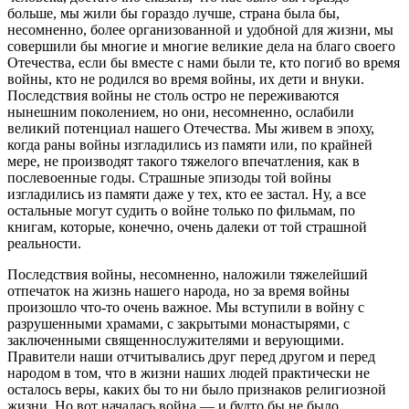
больше, мы жили бы гораздо лучше, страна была бы,
несомненно, более организованной и удобной для жизни, мы
совершили бы многие и многие великие дела на благо своего
Отечества, если бы вместе с нами были те, кто погиб во время
войны, кто не родился во время войны, их дети и внуки.
Последствия войны не столь остро не переживаются
нынешним поколением, но они, несомненно, ослабили
великий потенциал нашего Отечества. Мы живем в эпоху,
когда раны войны изгладились из памяти или, по крайней
мере, не производят такого тяжелого впечатления, как в
послевоенные годы. Страшные эпизоды той войны
изгладились из памяти даже у тех, кто ее застал. Ну, а все
остальные могут судить о войне только по фильмам, по
книгам, которые, конечно, очень далеки от той страшной
реальности.
Последствия войны, несомненно, наложили тяжелейший
отпечаток на жизнь нашего народа, но за время войны
произошло что-то очень важное. Мы вступили в войну с
разрушенными храмами, с закрытыми монастырями, с
заключенными священнослужителями и верующими.
Правители наши отчитывались друг перед другом и перед
народом в том, что в жизни наших людей практически не
осталось веры, каких бы то ни было признаков религиозной
жизни. Но вот началась война — и будто бы не было