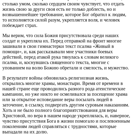
столько умом, сколько сердцем своим чувствует, что отдать
жизнь свою за други своя есть не только доблесть, но и
возвышеннейшее требование, которое Бог обратил к людям,
то исполняется силой разум, укрепляется воля, и человек
побеждает страх.
Мы верим, что сила Божия присутствовала среди наших
солдат и укрепляла их. Перед отправкой на фронт многие
зашивали в свои гимнастерки текст псалма «Живый в
помощи», и, как рассказывали мне участники боевых
действий, перед атакой рука тянулась к словам великого
псалма, и, коснувшись священного текста, многие с
упованием на волю Божию обретали и смелость, и мужество.
В результате войны обновилась религиозная жизнь,
открылись многие храмы, монастыри. Время от времени в
нашей стране еще проводились разного рода атеистические
кампании, но уже никто не осмеливался за посещение храма
или за открытое исповедание веры посылать людей в
заточение, в ссылку, подвергать другим суровым наказаниям.
Хоть и не было полного благоприятствования для веры
Христовой, но вера в нашем народе укреплялась, и, наверное,
чувство присутствия Бога в жизни помогало и послевоенным
поколениям людей справляться с трудностями, которые
выпадали на их долю.