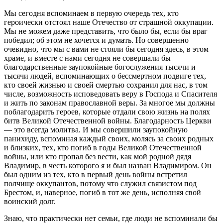
Мы сегодня вспоминаем в первую очередь тех, кто
героически отстоял наше Отечество от страшной оккупации.
Мы не можем даже представить, что было бы, если бы враг
победил; об этом не хочется и думать. Но совершенно
очевидно, что мы с вами не стояли бы сегодня здесь, в этом
храме, и вместе с нами сегодня не совершали бы
благодарственные заупокойные богослужения тысячи и
тысячи людей, вспоминающих о бессмертном подвиге тех,
кто своей жизнью и своей смертью сохранил для нас, в том
числе, возможность исповедовать веру в Господа и Спасителя
и жить по законам православной веры. За многое мы должны
поблагодарить героев, которые отдали свою жизнь на полях
битв Великой Отечественной войны. Благодарность Церкви
— это всегда молитва. И мы совершили заупокойную
панихиду, вспоминая каждый своих, молясь за своих родных
и близких, тех, кто погиб в годы Великой Отечественной
войны, или кто пропал без вести, как мой родной дядя
Владимир, в честь которого я и был назван Владимиром. Он
был одним из тех, кто в первый день войны встретил
полчище оккупантов, потому что служил связистом под
Брестом, и, наверное, погиб в тот же день, исполняя свой
воинский долг.
Знаю, что практически нет семьи, где люди не вспоминали бы