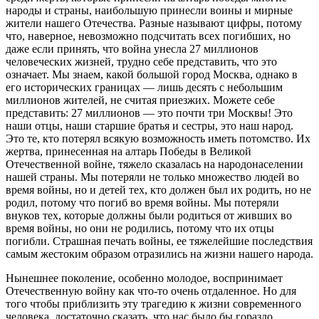
народы и страны, наибольшую принесли воины и мирные
жители нашего Отечества. Разные называют цифры, потому
что, наверное, невозможно подсчитать всех погибших, но
даже если принять, что война унесла 27 миллионов
человеческих жизней, трудно себе представить, что это
означает. Мы знаем, какой большой город Москва, однако в
его исторических границах — лишь десять с небольшим
миллионов жителей, не считая приезжих. Можете себе
представить: 27 миллионов — это почти три Москвы! Это
наши отцы, наши старшие братья и сестры, это наш народ.
Это те, кто потерял всякую возможность иметь потомство. Их
жертва, принесенная на алтарь Победы в Великой
Отечественной войне, тяжело сказалась на народонаселении
нашей страны. Мы потеряли не только множество людей во
время войны, но и детей тех, кто должен был их родить, но не
родил, потому что погиб во время войны. Мы потеряли
внуков тех, которые должны были родиться от живших во
время войны, но они не родились, потому что их отцы
погибли. Страшная печать войны, ее тяжелейшие последствия
самым жестоким образом отразились на жизни нашего народа.
Нынешнее поколение, особенно молодое, воспринимает
Отечественную войну как что-то очень отдаленное. Но для
того чтобы приблизить эту трагедию к жизни современного
человека, достаточно сказать, что нас было бы гораздо