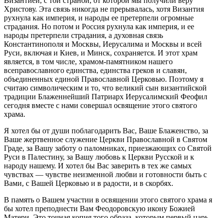
Византией, с той страной, от которой мы получили веру
Христову. Эта связь никогда не прерывалась, хотя Византия
рухнула как империя, и народы ее претерпели огромные
страдания. Но потом и Россия рухнула как империя, и ее
народы претерпели страдания, а духовная связь
Константинополя и Москвы, Иерусалима и Москвы и всей
Руси, включая и Киев, и Минск, сохраняется. И этот храм
является, в том числе, храмом-памятником нашего
всеправославного единства, единства греков и славян,
объединенных единой Православной Церковью. Поэтому я
считаю символическим и то, что великий сын византийской
традиции Блаженнейший Патриарх Иерусалимский Феофил
сегодня вместе с нами совершал освящение этого святого
храма.
Я хотел бы от души поблагодарить Вас, Ваше Блаженство, за
Ваше жертвенное служение Церкви Православной в Святом
Граде, за Вашу заботу о паломниках, приезжающих со Святой
Руси в Палестину, за Вашу любовь к Церкви Русской и к
народу нашему. И хотел бы Вас заверить в тех же самых
чувствах — чувстве неизменной любви и готовности быть с
Вами, с Вашей Церковью и в радости, и в скорбях.
В память о Вашем участии в освящении этого святого храма я
бы хотел преподнести Вам Феодоровскую икону Божией
Матери. Это точная копия того образа, которым первый царь