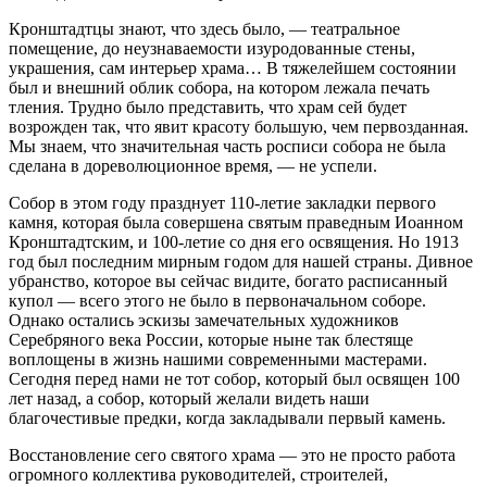
Кронштадтцы знают, что здесь было, — театральное
помещение, до неузнаваемости изуродованные стены,
украшения, сам интерьер храма… В тяжелейшем состоянии
был и внешний облик собора, на котором лежала печать
тления. Трудно было представить, что храм сей будет
возрожден так, что явит красоту большую, чем первозданная.
Мы знаем, что значительная часть росписи собора не была
сделана в дореволюционное время, — не успели.
Собор в этом году празднует 110-летие закладки первого
камня, которая была совершена святым праведным Иоанном
Кронштадтским, и 100-летие со дня его освящения. Но 1913
год был последним мирным годом для нашей страны. Дивное
убранство, которое вы сейчас видите, богато расписанный
купол — всего этого не было в первоначальном соборе.
Однако остались эскизы замечательных художников
Серебряного века России, которые ныне так блестяще
воплощены в жизнь нашими современными мастерами.
Сегодня перед нами не тот собор, который был освящен 100
лет назад, а собор, который желали видеть наши
благочестивые предки, когда закладывали первый камень.
Восстановление сего святого храма — это не просто работа
огромного коллектива руководителей, строителей,