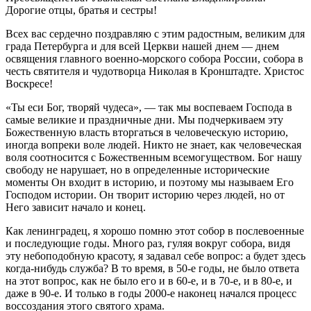
Дорогие отцы, братья и сестры!
Всех вас сердечно поздравляю с этим радостным, великим для
града Петербурга и для всей Церкви нашей днем — днем
освящения главного военно-морского собора России, собора в
честь святителя и чудотворца Николая в Кронштадте. Христос
Воскресе!
«Ты еси Бог, творяй чудеса», — так мы воспеваем Господа в
самые великие и праздничные дни. Мы подчеркиваем эту
Божественную власть вторгаться в человеческую историю,
иногда вопреки воле людей. Никто не знает, как человеческая
воля соотносится с Божественным всемогуществом. Бог нашу
свободу не нарушает, но в определенные исторические
моменты Он входит в историю, и поэтому мы называем Его
Господом истории. Он творит историю через людей, но от
Него зависит начало и конец.
Как ленинградец, я хорошо помню этот собор в послевоенные
и последующие годы. Много раз, гуляя вокруг собора, видя
эту небоподобную красоту, я задавал себе вопрос: а будет здесь
когда-нибудь служба? В то время, в 50-е годы, не было ответа
на этот вопрос, как не было его и в 60-е, и в 70-е, и в 80-е, и
даже в 90-е. И только в годы 2000-е наконец начался процесс
воссоздания этого святого храма.