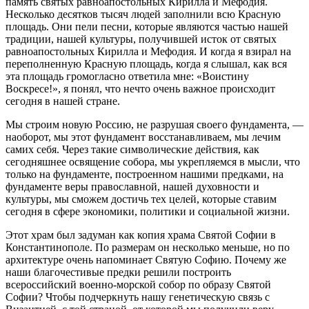
память святых равноапостольных Кирилла и Мефодия.
Несколько десятков тысяч людей заполнили всю Красную
площадь. Они пели песни, которые являются частью нашей
традиции, нашей культуры, получившей исток от святых
равноапостольных Кирилла и Мефодия. И когда я взирал на
переполненную Красную площадь, когда я слышал, как вся
эта площадь громогласно ответила мне: «Воистину
Воскресе!», я понял, что нечто очень важное происходит
сегодня в нашей стране.
Мы строим новую Россию, не разрушая своего фундамента, —
наоборот, мы этот фундамент восстанавливаем, мы лечим
самих себя. Через такие символические действия, как
сегодняшнее освящение собора, мы укрепляемся в мысли, что
только на фундаменте, построенном нашими предками, на
фундаменте веры православной, нашей духовности и
культуры, мы сможем достичь тех целей, которые ставим
сегодня в сфере экономики, политики и социальной жизни.
Этот храм был задуман как копия храма Святой Софии в
Константинополе. По размерам он несколько меньше, но по
архитектуре очень напоминает Святую Софию. Почему же
наши благочестивые предки решили построить
всероссийский военно-морской собор по образу Святой
Софии? Чтобы подчеркнуть нашу генетическую связь с