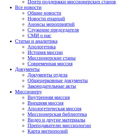
Центр поддержки миссионерских станов
Все новости
Общие новости
Новости епархий
Анонсы мероприятий
Служение председателя
СМИ о нас
Статьи и аналитика
Апологетика
История миссии
Миссионерские станы
Современная миссия
Документы
Документы отдела
Общецерковные документы
Законодательные акты
Миссионеру
Внутренняя миссия
Внешняя миссия
Апологетическая миссия
Миссионерская библиотека
Видео и другие материалы
Преподавателю миссиологии
Карта митрополий