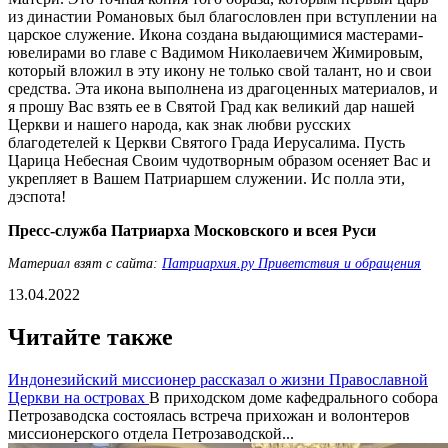
из династии Романовых был благословлен при вступлении на
царское служение. Икона создана выдающимися мастерами-
ювелирами во главе с Вадимом Николаевичем Жимировым,
который вложил в эту икону не только свой талант, но и свои
средства. Эта икона выполнена из драгоценных материалов, и
я прошу Вас взять ее в Святой Град как великий дар нашей
Церкви и нашего народа, как знак любви русских
благодетелей к Церкви Святого Града Иерусалима. Пусть
Царица Небесная Своим чудотворным образом осеняет Вас и
укрепляет в Вашем Патриаршем служении. Ис полла эти,
дэспота!
Пресс-служба Патриарха Московского и всея Руси
Материал взят с сайта:
Патриархия.ру Приветствия и обращения
13.04.2022
Читайте также
Индонезийский миссионер рассказал о жизни Православной
Церкви на островах
В приходском доме кафедрального собора
Петрозаводска состоялась встреча прихожан и волонтеров
миссионерского отдела Петрозаводской...