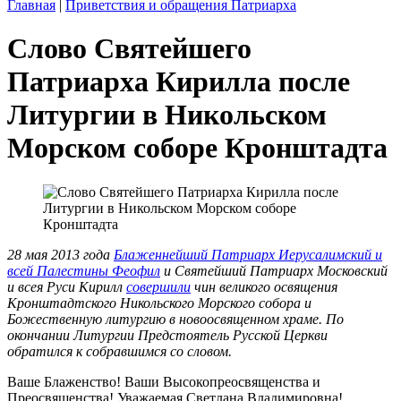
Главная
|
Приветствия и обращения Патриарха
Слово Святейшего
Патриарха Кирилла после
Литургии в Никольском
Морском соборе Кронштадта
28 мая 2013 года
Блаженнейший Патриарх Иерусалимский и
всей Палестины Феофил
и Святейший Патриарх Московский
и всея Руси Кирилл
совершили
чин великого освящения
Кронштадтского Никольского Морского собора и
Божественную литургию в новоосвященном храме. По
окончании Литургии Предстоятель Русской Церкви
обратился к собравшимся со словом.
Ваше Блаженство! Ваши Высокопреосвященства и
Преосвященства! Уважаемая Светлана Владимировна!