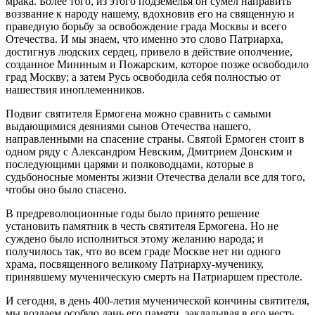
мрака. Более того, из этого подземелья он сумел направить
воззвание к народу нашему, вдохновив его на священную и
праведную борьбу за освобождение града Москвы и всего
Отечества. И мы знаем, что именно это слово Патриарха,
достигнув людских сердец, привело в действие ополчение,
созданное Мининым и Пожарским, которое позже освободило
град Москву; а затем Русь освободила себя полностью от
нашествия иноплеменников.
Подвиг святителя Ермогена можно сравнить с самыми
выдающимися деяниями сынов Отечества нашего,
направленными на спасение страны. Святой Ермоген стоит в
одном ряду с Александром Невским, Дмитрием Донским и
последующими царями и полководцами, которые в
судьбоносные моменты жизни Отечества делали все для того,
чтобы оно было спасено.
В предреволюционные годы было принято решение
установить памятник в честь святителя Ермогена. Но не
суждено было исполниться этому желанию народа; и
получилось так, что во всем граде Москве нет ни одного
храма, посвященного великому Патриарху-мученику,
принявшему мученическую смерть на Патриаршем престоле.
И сегодня, в день 400-летия мученической кончины святителя,
мы воздаем особую дань его памяти, закладывая в его честь