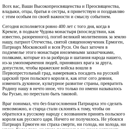
Всех вас, Ваши Высокопреосвященства и Преосвященства,
владыки, отцы, братья и сестры, я приветствую и поздравляю
с этим особым по своей важности и смыслу событием.
Сегодня исполняется ровно 400 лет с того дня, когда в
Кремле, в подвале Чудова монастыря (впоследствии, как
известно, разоренного), погиб великий молитвенник за землю
нашу, патриот Отечества, святой священномученик Ермоген,
Патриарх Московский и всея Руси. Он был заточен в
подземелье этого монастыря иноземными захватчиками,
поляками, которые из-за разброда и шатания народа нашего,
из-за умопомрачения людей, принявших врага за друга,
допустили, чтобы вражеские войска вошли в
Первопрестольный град, намереваясь посадить на русский
царский трон польского короля и, как итог сего деяния,
изменить духовное, культурное развитие страны, превратить
Родину нашу в нечто иное, что только по имени называлось
бы Русью, но перестало быть таковой.
Враг понимал, что без благословения Патриарха это сделать
невозможно, и старца стали склонять к тому, чтобы он
обратился к русскому народу с воззванием принять польского
короля как русского царя. Ничего не получилось. Не убоялся
Патриарх Ермоген ни страха смерти, ни голода, ни холода, ни