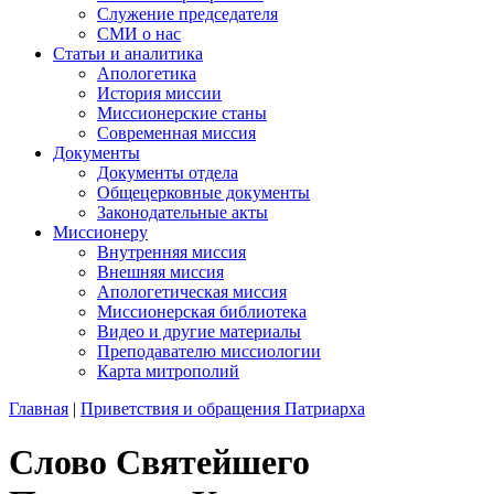
Служение председателя
СМИ о нас
Статьи и аналитика
Апологетика
История миссии
Миссионерские станы
Современная миссия
Документы
Документы отдела
Общецерковные документы
Законодательные акты
Миссионеру
Внутренняя миссия
Внешняя миссия
Апологетическая миссия
Миссионерская библиотека
Видео и другие материалы
Преподавателю миссиологии
Карта митрополий
Главная
|
Приветствия и обращения Патриарха
Слово Святейшего