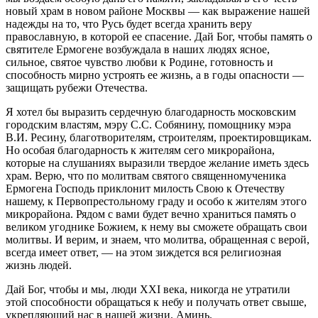
новый храм в новом районе Москвы — как выражение нашей
надежды на то, что Русь будет всегда хранить веру
православную, в которой ее спасение. Дай Бог, чтобы память о
святителе Ермогене возбуждала в наших людях ясное,
сильное, святое чувство любви к Родине, готовность и
способность мирно устроять ее жизнь, а в годы опасности —
защищать рубежи Отечества.
Я хотел бы выразить сердечную благодарность московским
городским властям, мэру С.С. Собянину, помощнику мэра
В.И. Ресину, благотворителям, строителям, проектировщикам.
Но особая благодарность к жителям сего микрорайона,
которые на слушаниях выразили твердое желание иметь здесь
храм. Верю, что по молитвам святого священномученика
Ермогена Господь приклонит милость Свою к Отечеству
нашему, к Первопрестольному граду и особо к жителям этого
микрорайона. Рядом с вами будет вечно храниться память о
великом угоднике Божием, к нему вы сможете обращать свои
молитвы. И верим, и знаем, что молитва, обращенная с верой,
всегда имеет ответ, — на этом зиждется вся религиозная
жизнь людей.
Дай Бог, чтобы и мы, люди XXI века, никогда не утратили
этой способности обращаться к небу и получать ответ свыше,
укрепляющий нас в нашей жизни. Аминь.