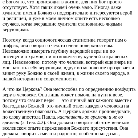
с Богом то, что происходит в жизни, для них Бог просто
отсутствует. Хотя таких людей очень мало. Иногда даже
хулители имени Божиего подозрительно интересуются верой
и религией, и уже в моем личном опыте есть несколько
случаев, когда вчерашние хулители становились людьми
верующими.
Поэтому, когда социологическая статистика говорит нам о
цифрах, она говорит о чем-то очень поверхностном.
Невозможно измерить глубину народной веры ни по
посещению храмов, ни по количеству куличей и крашеных
яиц. Невозможно, потому что человек, который еще вчера не
мог назвать себя верующим, вдруг во мгновение прозревает и
видит руку Божию в своей жизни, в жизни своего народа, в
нашей истории и в современности.
А что же Церковь? Она неспособна по определению возбудить
веру в человеке. Она лишь может помочь на пути к вере,
потому что сам акт веры — это личный акт каждого вместе с
благодатью Божией, это личный ответ каждого человека на
Божественную благодать. А Церковь должна проповедовать,
по слову апостола Павла,
настаивать во времени и не во
времени
(2 Тим. 4:2). Она должна говорить об этом великом
вселенском опыте переживания Божиего присутствия. Она
должна говорить смело и радостно, особенно когда мы,