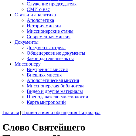
Служение председателя
СМИ о нас
Статьи и аналитика
Апологетика
История миссии
Миссионерские станы
Современная миссия
Документы
Документы отдела
Общецерковные документы
Законодательные акты
Миссионеру
Внутренняя миссия
Внешняя миссия
Апологетическая миссия
Миссионерская библиотека
Видео и другие материалы
Преподавателю миссиологии
Карта митрополий
Главная
|
Приветствия и обращения Патриарха
Слово Святейшего