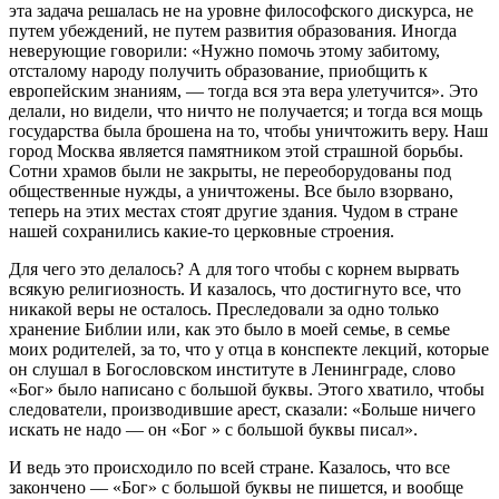
эта задача решалась не на уровне философского дискурса, не
путем убеждений, не путем развития образования. Иногда
неверующие говорили: «Нужно помочь этому забитому,
отсталому народу получить образование, приобщить к
европейским знаниям, — тогда вся эта вера улетучится». Это
делали, но видели, что ничто не получается; и тогда вся мощь
государства была брошена на то, чтобы уничтожить веру. Наш
город Москва является памятником этой страшной борьбы.
Сотни храмов были не закрыты, не переоборудованы под
общественные нужды, а уничтожены. Все было взорвано,
теперь на этих местах стоят другие здания. Чудом в стране
нашей сохранились какие-то церковные строения.
Для чего это делалось? А для того чтобы с корнем вырвать
всякую религиозность. И казалось, что достигнуто все, что
никакой веры не осталось. Преследовали за одно только
хранение Библии или, как это было в моей семье, в семье
моих родителей, за то, что у отца в конспекте лекций, которые
он слушал в Богословском институте в Ленинграде, слово
«Бог» было написано с большой буквы. Этого хватило, чтобы
следователи, производившие арест, сказали: «Больше ничего
искать не надо — он «Бог » с большой буквы писал».
И ведь это происходило по всей стране. Казалось, что все
закончено — «Бог» с большой буквы не пишется, и вообще