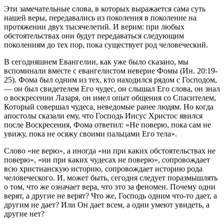
Эти замечательные слова, в которых выражается сама суть
нашей веры, передавались из поколения в поколение на
протяжении двух тысячелетий. И верим: при любых
обстоятельствах они будут передаваться следующим
поколениям до тех пор, пока существует род человеческий.
В сегодняшнем Евангелии, как уже было сказано, мы
вспоминали вместе с евангелистом неверие Фомы (Ин. 20:19-
25). Фома был одним из тех, кто находился рядом с Господом,
— он был свидетелем Его чудес, он слышал Его слова, он знал
о воскресении Лазаря, он имел опыт общения со Спасителем,
Который совершал чудеса, неведомые ранее людям. Но когда
апостолы сказали ему, что Господь Иисус Христос явился
после Воскресения, Фома ответил: «Не поверю, пока сам не
увижу, пока не осяжу своими пальцами Его тела».
Слово «не верю», а иногда «ни при каких обстоятельствах не
поверю», «ни при каких чудесах не поверю», сопровождает
всю христианскую историю, сопровождает историю рода
человеческого. И, может быть, сегодня следует поразмышлять
о том, что же означает вера, что это за феномен. Почему одни
верят, а другие не верят? Что же, Господь одним что-то дает, а
другим не дает? Или Он дает всем, а одни умеют увидеть, а
другие нет?