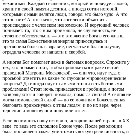
механизмы. Каждый священник, который исповедует людей,
хранит в своей памяти десятки, а иногда сотни историй,
которыми с нами делятся люди, говоря: это было чудо. А что
это значит? А это значит, что логически объяснить
происшедшее с человеком невозможно. И верующий человек
понимает: то, что с ним произошло, не случайность, не
стечение обстоятельств — это вторжение Бога в его жизнь,
это та самая Божественная энергия прикоснулась и
претворила болезнь в здравие, несчастье в благополучие,
оградила человека от напасти и скорбей.
А иногда Бог помогает даже в бытовых вопросах. Спросите у
тех, кто ночами стоит, чтобы приложиться к раке святой
праведной Матроны Московской, — они что, идут туда с
просьбой ответить на какие-то глубокие мировоззренческие
вопросы? Да иногда идут с самыми что ни есть бытовыми
проблемами! Стоят ночь, прикасаются к гробнице, а потом
возвращаются и говорят: помогла, помогла святая! А святая не
могла помочь своей силой — по ее молитвам Божественная
благодать прикоснулась к этим людям, и по их вере, через
терпение и молитву они получили ответ.
Если вспомнить нашу историю, историю нашей страны в XX
веке, то ведь это сплошное Божие чудо. После революции
была поставлена задача уничтожить всякую религиозность, и