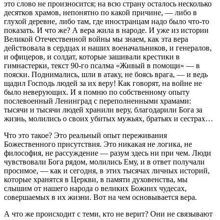
это слово не произносится; на всю страну осталось несколько
десятков храмов, непонятно по какой причине, — либо в
глухой деревне, либо там, где иностранцам надо было что-то
показать. И что же? А вера жила в народе. И уже из истории
Великой Отечественной войны мы знаем, как эта вера
действовала в сердцах и наших военачальников, и генералов,
и офицеров, и солдат, которые зашивали крестики в
гимнастерки, текст 90-го псалма «Живый в помощи» — в
пояски. Поднимались, шли в атаку, не боясь врага, — и ведь
щадил Господь людей за их веру! Как говорят, на войне не
было неверующих. И я помню по собственному опыту
послевоенный Ленинград с переполненными храмами:
тысячи и тысячи людей хранили веру, благодарили Бога за
жизнь, молились о своих убитых мужьях, братьях и сестрах…
Что это такое? Это реальный опыт переживания
Божественного присутствия. Это никакая не логика, не
философия, не рассуждение — разум здесь ни при чем. Люди
чувствовали Бога рядом, молились Ему, и в ответ получали
просимое, — как и сегодня, в этих тысячах личных историй,
которые хранятся в Церкви, в памяти духовенства, мы
слышим от нашего народа о великих Божиих чудесах,
совершаемых в их жизни. Вот на чем основывается вера.
А что же происходит с теми, кто не верит? Они не связывают