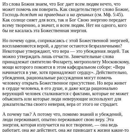
Из слова Божия знаем, что Бог дает всем людям нечто, что
может помочь им поверить. Как свидетельствует слово Божие,
Господь
дождит на праведных и на грешных
(см. Мф. 5:45).
Как солнце сияет для всех, так и Бог Свою энергию передает
всему творению, а значит, и всем людям. Нет ни одного, кого
бы не касалась эта Божественная энергия.
Но почему одни, соприкасаясь с этой Божественной энергией,
воспламеняются верой, а другие остаются безразличными?
Некоторые утверждают, что вера — это убеждения людей. Так
можно утверждать лишь отчасти. Замечательные слова
принадлежат святителю Филарету, митрополиту Московскому,
мощи которого покоятся в этом кафедральном соборе: «Вера
начинается в уме, хотя принадлежит сердцу». Действительно,
убеждения, рациональные рассуждения могут помочь
человеку открыть Божественное присутствие. Но вера живет
в сердце человека, в его душе, и даже когда рационально
верующий человек сталкивается с фактами, которые не может
объяснить или которые люди неверующие используют для
доказательства своего неверия, вера от этого не страдает.
А почему так? А потому что, помимо знаний и убеждений,
люди переживают, опытно переживают свою веру. Эта
энергия, которая излучается на все творение, — она ведь
работает, она же действует, она же приводит к жизни какие-то