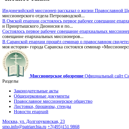
Индонезийский миссионер рассказал о жизни Православной Ц
миссионерского отдела Петрозаводской...
В Омской епархии состоялось первое рабочее совещание епар
и Прииртышского Дионисия и по...
Состоялось первое рабочее совещание епархиальных миссионе
совещание епархиальных миссионеров...
В Саранской епархии прошёл семинар о православном свидете
моя история» города Саранска состоялся семинар «Миссионерск
Миссионерское обозрение
Официальный сайт Син
Разделы
Законодательные акты
Общецерковные документы
Православное миссионерское общество
Листовки, брошюры, стенды
Новости епархий
Москва, ул. Долгоруковская, 23
smo.info@patriarchia.ru
+7(495)151 9868