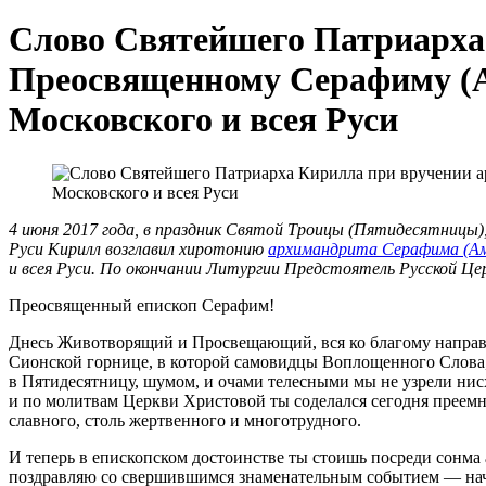
Слово Святейшего Патриарха
Преосвященному Серафиму (А
Московского и всея Руси
4 июня 2017 года, в праздник Святой Троицы (Пятидесятницы)
Руси Кирилл возглавил хиротонию
архимандрита Серафима (Ам
и всея Руси. По окончании Литургии Предстоятель Русской Це
Преосвященный епископ Серафим!
Днесь Животворящий и Просвещающий, вся ко благому напра
Сионской горнице, в которой самовидцы Воплощенного Слова
в Пятидесятницу, шумом, и очами телесными мы не узрели ни
и по молитвам Церкви Христовой ты соделался сегодня преемн
славного, столь жертвенного и многотрудного.
И теперь в епископском достоинстве ты стоишь посреди сонма
поздравляю со свершившимся знаменательным событием — начал