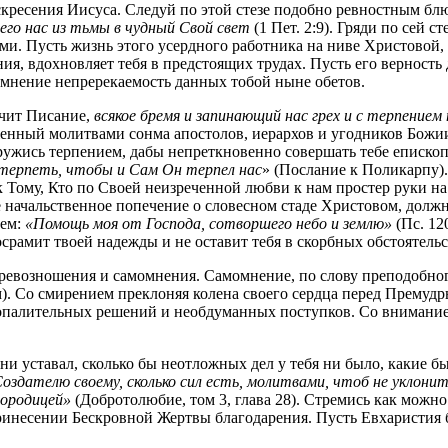
оскресения Иисуса. Следуй по этой стезе подобно ревностным б
го нас из тьмы в чудный Свой свет
(1 Пет. 2:9). Гряди по сей 
ми. Пусть жизнь этого усердного работника на ниве Христовой,
ия, вдохновляет тебя в предстоящих трудах. Пусть его верность 
омнение непререкаемость данных тобой ныне обетов.
чит Писание,
всякое бремя и запинающий нас грех и с терпением
уженный молитвами сонма апостолов, иерархов и угодников Бож
ужись терпением, дабы непреткновенно совершать тебе епископ
терпеть, чтобы и Сам Он терпел нас
» (Послание к Поликарпу).
к Тому, Кто по Своей неизреченной любви к нам простер руки на
ачальственное попечение о словесном стаде Христовом, должн
цем:
«Помощь моя от Господа, сотворшего небо и землю»
(Пс. 12
осрамит твоей надежды и не оставит тебя в скорбных обстоятель
превозношения и самомнения. Самомнение, по слову преподобно
. Со смирением преклоняя колена своего сердца перед Премудр
опалительных решений и необдуманных поступков. Со вниманием
ни уставал, сколько бы неотложных дел у тебя ни было, какие бы
Создателю своему, сколько сил есть, молитвами, чтоб не уклони
городицей»
(Добротолюбие, том 3, глава 28). Стремись как можн
инесении Бескровной Жертвы благодарения. Пусть Евхаристия бу