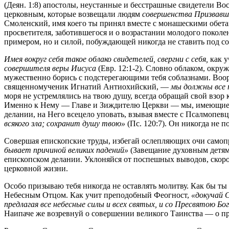
(Деян. 1:8) апостолы, неустанные и бесстрашные свидетели В
церковным, которые возвещали людям
совершенства Призвавше
Смоленский, имя коего ты принял вместе с монашескими обета
просветителя, заботившегося и о возрастании молодого поколен
примером, но и силой, побуждающей никогда не ставить под с
Имея вокруг себя такое облако свидетелей, свергни с себя,
как у
совершителя веры Иисуса
(Евр. 12:1-2). Словно облаком, окр
мужественно борись с подстерегающими тебя соблазнами. Воор
священномученик Игнатий Антиохийский, —
мы должны все 
моря не устремлялись на твою душу, всегда обращай свой взор 
Именно к Нему — Главе и Зиждителю Церкви — мы, имеющие н
делании, на Него всецело уповать, взывая вместе с Псалмопев
всякого зла; сохранит душу твою»
(Пс. 120:7). Он никогда не п
Совершая епископские труды, избегай ослепляющих очи само
бывает причиной великих падений»
(Завещание духовным детям)
епископском делании. Уклоняйся от поспешных выводов, скор
церковной жизни.
Особо призываю тебя никогда не оставлять молитву. Как бы ты 
Небесным Отцом. Как учит преподобный Феогност,
«докучай 
предлагая все небесные силы и всех святых, и со Пресвятою Бо
Наипаче же возревнуй о совершении великого Таинства — о пр