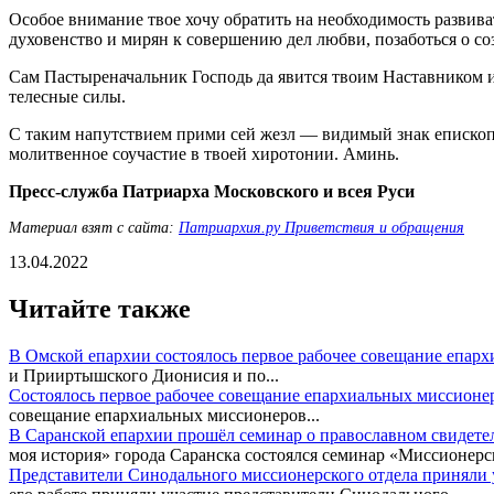
Особое внимание твое хочу обратить на необходимость развив
духовенство и мирян к совершению дел любви, позаботься о 
Сам Пастыреначальник Господь да явится твоим Наставником и
телесные силы.
С таким напутствием прими сей жезл — видимый знак епископ
молитвенное соучастие в твоей хиротонии. Аминь.
Пресс-служба Патриарха Московского и всея Руси
Материал взят с сайта:
Патриархия.ру Приветствия и обращения
13.04.2022
Читайте также
В Омской епархии состоялось первое рабочее совещание епар
и Прииртышского Дионисия и по...
Состоялось первое рабочее совещание епархиальных миссионе
совещание епархиальных миссионеров...
В Саранской епархии прошёл семинар о православном свидете
моя история» города Саранска состоялся семинар «Миссионерск
Представители Синодального миссионерского отдела приняли у