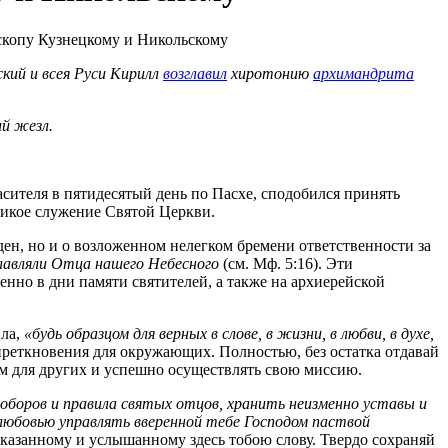
кий и всея Руси Кирилл
возглавил
хиротонию
архимандрита
й жезл.
сителя в пятидесятый день по Пасхе, сподобился принять
ликое служение Святой Церкви.
ден, но и о возложенном нелегком бремени ответственности за
славляли Отца нашего Небесного
(см. Мф. 5:16). Эти
енно в дни памяти святителей, а также на архиерейской
вла,
«будь образцом для верных в слове, в жизни, в любви, в духе,
 преткновения для окружающих. Полностью, без остатка отдавай
ом для других и успешно осуществлять свою миссию.
оборов и правила святых отцов, хранить неизменно уставы и
 любовью управлять вверенной тебе Господом паствой
казанному и услышанному здесь тобою слову. Твердо сохраняй