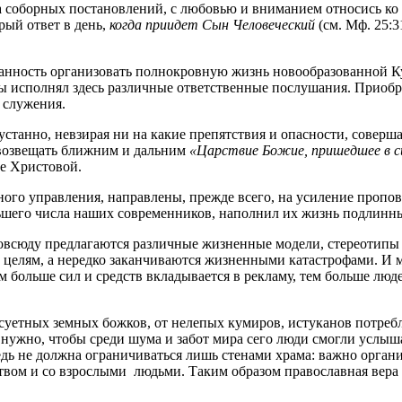
 соборных постановлений, с любовью и вниманием относись ко 
рый ответ в день,
когда приидет Сын Человеческий
(см. Мф. 25:3
занность организовать полнокровную жизнь новообразованной К
 ты исполнял здесь различные ответственные послушания. Приоб
 служения.
станно, невзирая ни на какие препятствия и опасности, соверш
 возвещать ближним и дальним
«Царствие Божие, пришедшее в с
ве Христовой.
ого управления, направлены, прежде всего, на усиление пропов
льшего числа наших современников, наполнил их жизнь подлин
овсюду предлагаются различные жизненные модели, стереотипы 
 целям, а нередко заканчиваются жизненными катастрофами. И 
ем больше сил и средств вкладывается в рекламу, тем больше люд
 суетных земных божков, от нелепых кумиров, истуканов потребл
го нужно, чтобы среди шума и забот мира сего люди смогли услы
едь не должна ограничиваться лишь стенами храма: важно органи
ством и со взрослыми людьми. Таким образом православная вера