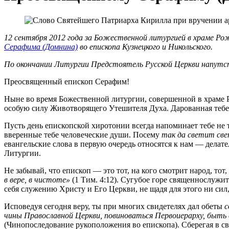
12 сентября 2012 года за Божественной литургией в храме Р
Серафима (Домнина)
во епископа Кузнецкого и Никольского.
По окончании Литургии Предстоятель Русской Церкви напутст
Преосвященный епископ Серафим!
Ныне во время Божественной литургии, совершенной в храме Р
особую силу Животворящего Утешителя Духа. Дарованная тебе 
Пусть день епископской хиротонии всегда напоминает тебе не 
вверенные тебе человеческие души. Посему
так да светит све
евангельские слова в первую очередь относятся к нам — делат
Литургии.
Не забывай, что епископ — это тот, на кого смотрит народ, то
в вере, в чистоте»
(1 Тим. 4:12). Сугубое горе священнослужит
себя служению Христу и Его Церкви, не щадя для этого ни сил
Исповедуя сегодня веру, ты при многих свидетелях дал обеты
с
чины Православной Церкви, повиноваться Первоиерарху, быть в
(Чинопоследование рукоположения во епископа). Сберегая в с