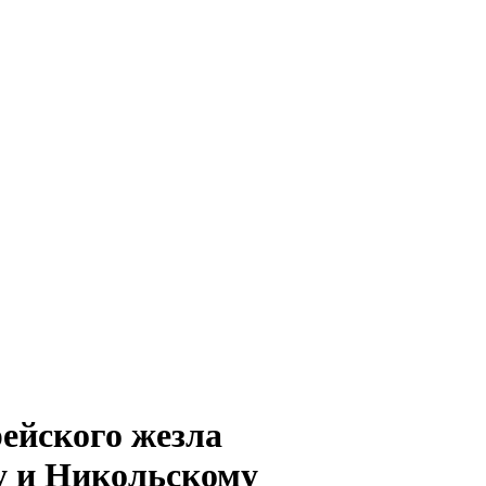
ейского жезла
у и Никольскому