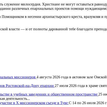
ать служение милосердия. Христиане не могут оставаться равно
создании различных епархиальных проектов помощи нуждающимся
 Помощником в несении архипастырского креста, вразумляя и пр
ской власти — и от полноты дарованной тебе благодати препо
хиальных миссионеров
4 августа 2026 года в актовом зале Омск
ров Ростовской-на-Дону епархии
27 июля 2026 года в храме свя
льстве в учебных заведениях и общественном пространстве
25 и
ая деятельность...
частие в X миссионерском съезде в Туве
С 14 по 26 июля 2026 