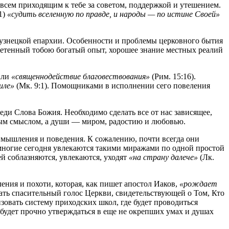
всем приходящим к тебе за советом, поддержкой и утешением.
1)
«судить вселенную по правде, и народы — по истине Своей»
узнецкой епархии. Особенности и проблемы церковного бытия
ретенный тобою богатый опыт, хорошее знание местных реалий
али
«священнодействие благовествования»
(Рим. 15:16).
иле»
(Мк. 9:1). Помощниками в исполнении сего повеления
еди Слова Божия. Необходимо сделать все от нас зависящее,
ным смыслом, а души — миром, радостию и любовью.
мышления и поведения. К сожалению, почти всегда они
многие сегодня увлекаются такими миражами по одной простой
ей соблазняются, увлекаются, уходят
«на страну далече»
(Лк.
ения и похоти, которая, как пишет апостол Иаков,
«рождает
шать спасительный голос Церкви, свидетельствующей о Том, Кто
зовать систему приходских школ, где будет проводиться
 будет прочно утверждаться в еще не окрепших умах и душах