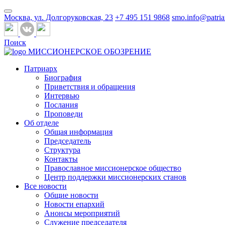
Москва, ул. Долгоруковская, 23
+7 495 151 9868
smo.info@patria
Поиск
МИССИОНЕРСКОЕ ОБОЗРЕНИЕ
Патриарх
Биография
Приветствия и обращения
Интервью
Послания
Проповеди
Об отделе
Общая информация
Председатель
Структура
Контакты
Православное миссионерское общество
Центр поддержки миссионерских станов
Все новости
Общие новости
Новости епархий
Анонсы мероприятий
Служение председателя