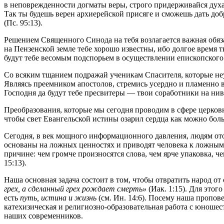
в неповрежденности догматы веры, строго придерживайся духа
Так ты будешь верен архиерейской присяге и сможешь дать доб
(Пс. 95:13).
Решением Священного Синода на тебя возлагается важная обя
на Пензенской земле тебе хорошо известны, ибо долгое время
будут тебе весомым подспорьем в осуществлении епископского
Со всяким тщанием подражай ученикам Спасителя, которые неу
Являясь преемником апостолов, стремись усердно и пламенно
Господня да будут тебе пресвитеры — твои соработники на ни
Преобразования, которые мы сегодня проводим в сфере церковн
чтобы свет Евангельской истины озарил сердца как можно бо
Сегодня, в век мощного информационного давления, людям от
основаны на ложных ценностях и приводят человека к ложным
причине: чем громче произносятся слова, чем ярче упаковка, ч
15:13).
Наша основная задача состоит в том, чтобы отвратить народ от
грех, а сделанный грех рождает смерть»
(Иак. 1:15). Для это
есть
путь, истина и жизнь
(см. Ин. 14:6). Посему наша пропов
катехизическая и религиозно-образовательная работа с юноше
наших современников.