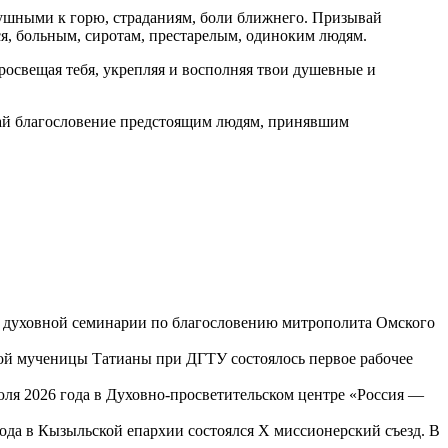
душными к горю, страданиям, боли ближнего. Призывай
, больным, сиротам, престарелым, одиноким людям.
освещая тебя, укрепляя и восполняя твои душевные и
дай благословение предстоящим людям, принявшим
ой духовной семинарии по благословению митрополита Омского
той мученицы Татианы при ДГТУ состоялось первое рабочее
юля 2026 года в Духовно-просветительском центре «Россия —
года в Кызыльской епархии состоялся X миссионерский съезд. В