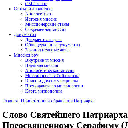
СМИ о нас
Статьи и аналитика
Апологетика
История миссии
Миссионерские станы
Современная миссия
Документы
Документы отдела
Общецерковные документы
Законодательные акты
Миссионеру
Внутренняя миссия
Внешняя миссия
Апологетическая миссия
Миссионерская библиотека
Видео и другие материалы
Преподавателю миссиологии
Карта митрополий
Главная
|
Приветствия и обращения Патриарха
Слово Святейшего Патриарха
Преосвященному Серафиму (Д