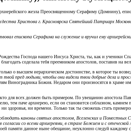
ождества Христова г. Красноярска Святейший Патриарх Московс
вовал епископа Серафима на служение и вручил ему архиерейски
ождества Господа нашего Иисуса Христа, ты, как и ученики Спа
благодать соделала тебя преемником апостолов, поставив на ве
только о высшем иерархическом достоинстве, в которое ты возве
т твой пред людьми, чтобы они видели твои добрые дела и про
елям Виноградника Божия. Недаром они произносятся в храме им
т, кто для всех должен быть примером. По увещанию апостола Па
елю, тем паче архиерею, если он становится соблазном, камнем
, ни здоровья, ни времени. Только так ты сможешь стать пример
облюдать каноны святых апостолов, Вселенских и Поместных С
 согласии со всеми архиереями, в страхе Божием и с отеческой
воей памяти данное ныне обещание, неуклонно следуй каждому с