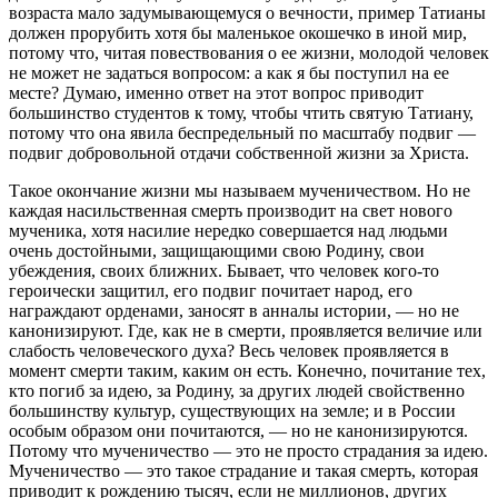
возраста мало задумывающемуся о вечности, пример Татианы
должен прорубить хотя бы маленькое окошечко в иной мир,
потому что, читая повествования о ее жизни, молодой человек
не может не задаться вопросом: а как я бы поступил на ее
месте? Думаю, именно ответ на этот вопрос приводит
большинство студентов к тому, чтобы чтить святую Татиану,
потому что она явила беспредельный по масштабу подвиг —
подвиг добровольной отдачи собственной жизни за Христа.
Такое окончание жизни мы называем мученичеством. Но не
каждая насильственная смерть производит на свет нового
мученика, хотя насилие нередко совершается над людьми
очень достойными, защищающими свою Родину, свои
убеждения, своих ближних. Бывает, что человек кого-то
героически защитил, его подвиг почитает народ, его
награждают орденами, заносят в анналы истории, — но не
канонизируют. Где, как не в смерти, проявляется величие или
слабость человеческого духа? Весь человек проявляется в
момент смерти таким, каким он есть. Конечно, почитание тех,
кто погиб за идею, за Родину, за других людей свойственно
большинству культур, существующих на земле; и в России
особым образом они почитаются, — но не канонизируются.
Потому что мученичество — это не просто страдания за идею.
Мученичество — это такое страдание и такая смерть, которая
приводит к рождению тысяч, если не миллионов, других