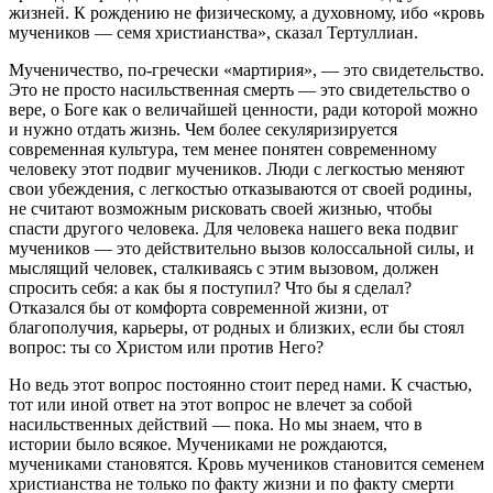
жизней. К рождению не физическому, а духовному, ибо «кровь
мучеников — семя христианства», сказал Тертуллиан.
Мученичество, по-гречески «мартирия», — это свидетельство.
Это не просто насильственная смерть — это свидетельство о
вере, о Боге как о величайшей ценности, ради которой можно
и нужно отдать жизнь. Чем более секуляризируется
современная культура, тем менее понятен современному
человеку этот подвиг мучеников. Люди с легкостью меняют
свои убеждения, с легкостью отказываются от своей родины,
не считают возможным рисковать своей жизнью, чтобы
спасти другого человека. Для человека нашего века подвиг
мучеников — это действительно вызов колоссальной силы, и
мыслящий человек, сталкиваясь с этим вызовом, должен
спросить себя: а как бы я поступил? Что бы я сделал?
Отказался бы от комфорта современной жизни, от
благополучия, карьеры, от родных и близких, если бы стоял
вопрос: ты со Христом или против Него?
Но ведь этот вопрос постоянно стоит перед нами. К счастью,
тот или иной ответ на этот вопрос не влечет за собой
насильственных действий — пока. Но мы знаем, что в
истории было всякое. Мучениками не рождаются,
мучениками становятся. Кровь мучеников становится семенем
христианства не только по факту жизни и по факту смерти