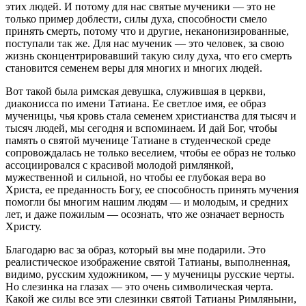
этих людей. И потому для нас святые мученики — это не
только пример доблести, силы духа, способности смело
принять смерть, потому что и другие, неканонизированные,
поступали так же. Для нас мученик — это человек, за свою
жизнь сконцентрировавший такую силу духа, что его смерть
становится семенем веры для многих и многих людей.
Вот такой была римская девушка, служившая в церкви,
диаконисса по имени Татиана. Ее светлое имя, ее образ
мученицы, чья кровь стала семенем христианства для тысяч и
тысяч людей, мы сегодня и вспоминаем. И дай Бог, чтобы
память о святой мученице Татиане в студенческой среде
сопровождалась не только веселием, чтобы ее образ не только
ассоциировался с красивой молодой римлянкой,
мужественной и сильной, но чтобы ее глубокая вера во
Христа, ее преданность Богу, ее способность принять мучения
помогли бы многим нашим людям — и молодым, и средних
лет, и даже пожилым — осознать, что же означает верность
Христу.
Благодарю вас за образ, который вы мне подарили. Это
реалистическое изображение святой Татианы, выполненная,
видимо, русским художником, — у мученицы русские черты.
Но слезинка на глазах — это очень символическая черта.
Какой же силы все эти слезинки святой Татианы Римляныни,