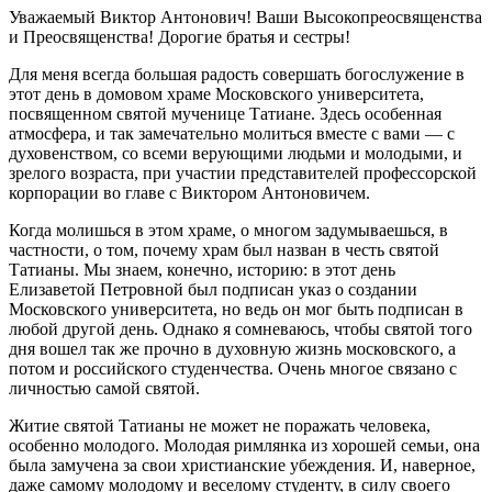
Уважаемый Виктор Антонович! Ваши Высокопреосвященства
и Преосвященства! Дорогие братья и сестры!
Для меня всегда большая радость совершать богослужение в
этот день в домовом храме Московского университета,
посвященном святой мученице Татиане. Здесь особенная
атмосфера, и так замечательно молиться вместе с вами — с
духовенством, со всеми верующими людьми и молодыми, и
зрелого возраста, при участии представителей профессорской
корпорации во главе с Виктором Антоновичем.
Когда молишься в этом храме, о многом задумываешься, в
частности, о том, почему храм был назван в честь святой
Татианы. Мы знаем, конечно, историю: в этот день
Елизаветой Петровной был подписан указ о создании
Московского университета, но ведь он мог быть подписан в
любой другой день. Однако я сомневаюсь, чтобы святой того
дня вошел так же прочно в духовную жизнь московского, а
потом и российского студенчества. Очень многое связано с
личностью самой святой.
Житие святой Татианы не может не поражать человека,
особенно молодого. Молодая римлянка из хорошей семьи, она
была замучена за свои христианские убеждения. И, наверное,
даже самому молодому и веселому студенту, в силу своего