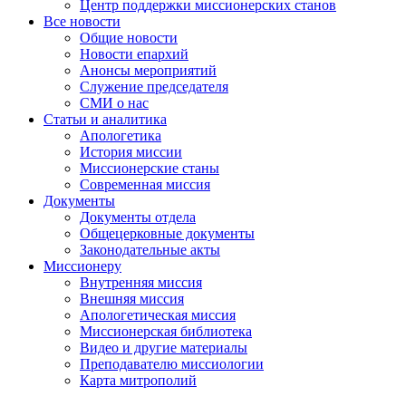
Центр поддержки миссионерских станов
Все новости
Общие новости
Новости епархий
Анонсы мероприятий
Служение председателя
СМИ о нас
Статьи и аналитика
Апологетика
История миссии
Миссионерские станы
Современная миссия
Документы
Документы отдела
Общецерковные документы
Законодательные акты
Миссионеру
Внутренняя миссия
Внешняя миссия
Апологетическая миссия
Миссионерская библиотека
Видео и другие материалы
Преподавателю миссиологии
Карта митрополий