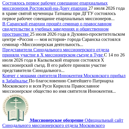
Состоялось первое рабочее совещание епархиальных
миссионеров Ростовской-на-Дону епархии
27 июля 2026 года
в храме святой мученицы Татианы при ДГТУ состоялось
первое рабочее совещание епархиальных миссионеров...
В Саранской епархии прошёл семинар о православном
свидетельстве в учебных заведениях и общественном
пространстве
25 июля 2026 года в Духовно-просветительском
центре «Россия — моя история» города Саранска состоялся
семинар «Миссионерская деятельность...
Представители Синодального миссионерского отдела
приняли участие в X миссионерском съезде в Туве
С 14 по 26
июля 2026 года в Кызыльской епархии состоялся X
миссионерский съезд. В его работе приняли участие
представители Синодального...
Ковчег с мощами святителя Иннокентия Московского прибыл
в Забайкалье
По благословению Святейшего Патриарха
Московского и всея Руси Кирилла Православное
миссионерское общество во имя святителя Иннокентия...
Миссионерское обозрение
Официальный сайт
Синодального миссионерского отдела Московского