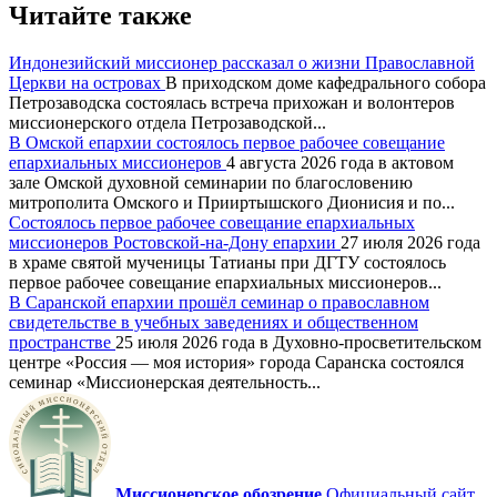
Читайте также
Индонезийский миссионер рассказал о жизни Православной
Церкви на островах
В приходском доме кафедрального собора
Петрозаводска состоялась встреча прихожан и волонтеров
миссионерского отдела Петрозаводской...
В Омской епархии состоялось первое рабочее совещание
епархиальных миссионеров
4 августа 2026 года в актовом
зале Омской духовной семинарии по благословению
митрополита Омского и Прииртышского Дионисия и по...
Состоялось первое рабочее совещание епархиальных
миссионеров Ростовской-на-Дону епархии
27 июля 2026 года
в храме святой мученицы Татианы при ДГТУ состоялось
первое рабочее совещание епархиальных миссионеров...
В Саранской епархии прошёл семинар о православном
свидетельстве в учебных заведениях и общественном
пространстве
25 июля 2026 года в Духовно-просветительском
центре «Россия — моя история» города Саранска состоялся
семинар «Миссионерская деятельность...
Миссионерское обозрение
Официальный сайт