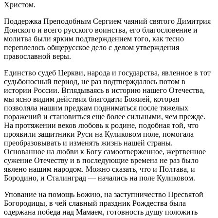
Христом.
Поддержка Преподобным Сергием чаяний святого Димитрия
Донского и всего русского воинства, его благословение и
молитва были ярким подтверждением того, как тесно
переплелось общерусское дело с делом утверждения
православной веры.
Единство судеб Церкви, народа и государства, явленное в тот
судьбоносный период, не раз подтверждалось потом в
истории России. Вглядываясь в историю нашего Отечества,
мы ясно видим действия благодати Божией, которая
позволяла нашим предкам подниматься после тяжелых
поражений и становиться еще более сильными, чем прежде.
На протяжении веков любовь к родине, подобная той, что
проявили защитники Руси на Куликовом поле, помогала
преобразовывать и изменять жизнь нашей страны.
Основанное на любви к Богу самоотверженное, жертвенное
сужение Отечеству и в последующие времена не раз было
явлено нашим народом. Можно сказать, что и Полтава, и
Бородино, и Сталинград — начались на поле Куликовом.
Упование на помощь Божию, на заступничество Пресвятой
Богородицы, в чей славный праздник Рождества была
одержана победа над Мамаем, готовность душу положить