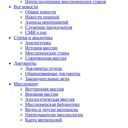
Центр поддержки миссионерских станов
Все новости
Общие новости
Новости епархий
Анонсы мероприятий
Служение председателя
СМИ о нас
Статьи и аналитика
Апологетика
История миссии
Миссионерские станы
Современная миссия
Документы
Документы отдела
Общецерковные документы
Законодательные акты
Миссионеру
Внутренняя миссия
Внешняя миссия
Апологетическая миссия
Миссионерская библиотека
Видео и другие материалы
Преподавателю миссиологии
Карта митрополий