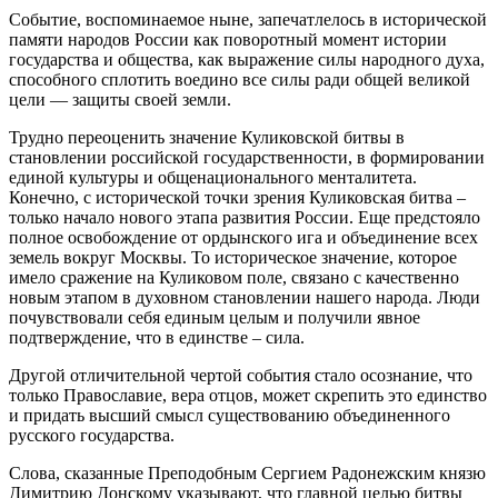
Событие, воспоминаемое ныне, запечатлелось в исторической
памяти народов России как поворотный момент истории
государства и общества, как выражение силы народного духа,
способного сплотить воедино все силы ради общей великой
цели — защиты своей земли.
Трудно переоценить значение Куликовской битвы в
становлении российской государственности, в формировании
единой культуры и общенационального менталитета.
Конечно, с исторической точки зрения Куликовская битва –
только начало нового этапа развития России. Еще предстояло
полное освобождение от ордынского ига и объединение всех
земель вокруг Москвы. То историческое значение, которое
имело сражение на Куликовом поле, связано с качественно
новым этапом в духовном становлении нашего народа. Люди
почувствовали себя единым целым и получили явное
подтверждение, что в единстве – сила.
Другой отличительной чертой события стало осознание, что
только Православие, вера отцов, может скрепить это единство
и придать высший смысл существованию объединенного
русского государства.
Слова, сказанные Преподобным Сергием Радонежским князю
Димитрию Донскому указывают, что главной целью битвы