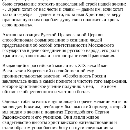
было стремление отстоять православный строй нашей жизни:
«…враги хотят от нас чести и славы — дадим им; если хотят
злата и серебра — дадим и это; но за имя Христово, за веру
православную нам подобает душу свою положить и кровь
свою пролить».
Активная позиция Русской Православной Церкви
способствовала формированию в сознании людей
представления об особой ответственности Московского
государства в деле объединения русского народа, его роли
хранителя, защитника и распространителя Православия.
Выдающийся российский мыслитель XIX века Иван
Васильевич Киреевский со свойственной ему
проницательностью заметил: «Особенность России
заключалась лишь в самой полноте и чистоте того выражения,
которое христианское учение получило в ней, — во всем
объеме ее общественного и частного быта».
Однако чтобы вселить в души людей горячее желание жить по
заповедям Божиим, необходим был высокий пример, который
мы видим в жизни и подвигах Преподобного Сергия
Радонежского и его учеников. Они явили живое
свидетельство высоты христианского жительствования и
стали образом уподобления Богу на пути следования за