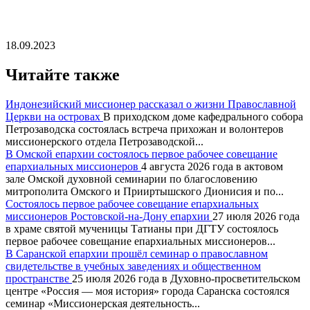
18.09.2023
Читайте также
Индонезийский миссионер рассказал о жизни Православной
Церкви на островах
В приходском доме кафедрального собора
Петрозаводска состоялась встреча прихожан и волонтеров
миссионерского отдела Петрозаводской...
В Омской епархии состоялось первое рабочее совещание
епархиальных миссионеров
4 августа 2026 года в актовом
зале Омской духовной семинарии по благословению
митрополита Омского и Прииртышского Дионисия и по...
Состоялось первое рабочее совещание епархиальных
миссионеров Ростовской-на-Дону епархии
27 июля 2026 года
в храме святой мученицы Татианы при ДГТУ состоялось
первое рабочее совещание епархиальных миссионеров...
В Саранской епархии прошёл семинар о православном
свидетельстве в учебных заведениях и общественном
пространстве
25 июля 2026 года в Духовно-просветительском
центре «Россия — моя история» города Саранска состоялся
семинар «Миссионерская деятельность...