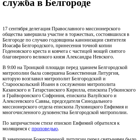
служба в Белгороде
17 сентября делегация Православного миссионерского
общества завершила участие в торжествах, состоявшихся в
Белгороде по случаю годовщины канонизации святителя
Иоасафа Белгородского, принесения точной копии
Годеновского креста и ковчега с частицей мощей святого
благоверного великого князя Александра Невского.
В 9:00 на Троицкой площади перед зданием Белгородской
митрополии была совершена Божественная Литургия,
которую возглавил митрополит Белгородский и
Старооскольский Иоанн в сослужении митрополита
Казанского и Татарстанского Кирилла, епископа Губкинского
и Грайворонского Софрония, епископа Валуйского и
Алексеевского Саввы, председателя Синодального
миссионерского отдела епископа Луховицкого Евфимия и
многочисленного духовенства Белгородской митрополии.
По запричастном стихе епископ Евфимий обратился к
молящимся с
проповедью
.
В завершение Божественной литургии перед святынями было