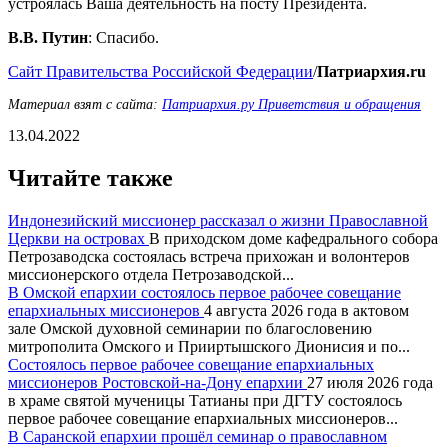
устроялась Ваша деятельность на посту Президента.
В.В. Путин
: Спасибо.
Сайт Правительства Российской Федерации
/
Патриархия.ru
Материал взят с сайта:
Патриархия.ру Приветствия и обращения
13.04.2022
Читайте также
Индонезийский миссионер рассказал о жизни Православной
Церкви на островах
В приходском доме кафедрального собора
Петрозаводска состоялась встреча прихожан и волонтеров
миссионерского отдела Петрозаводской...
В Омской епархии состоялось первое рабочее совещание
епархиальных миссионеров
4 августа 2026 года в актовом
зале Омской духовной семинарии по благословению
митрополита Омского и Прииртышского Дионисия и по...
Состоялось первое рабочее совещание епархиальных
миссионеров Ростовской-на-Дону епархии
27 июля 2026 года
в храме святой мученицы Татианы при ДГТУ состоялось
первое рабочее совещание епархиальных миссионеров...
В Саранской епархии прошёл семинар о православном