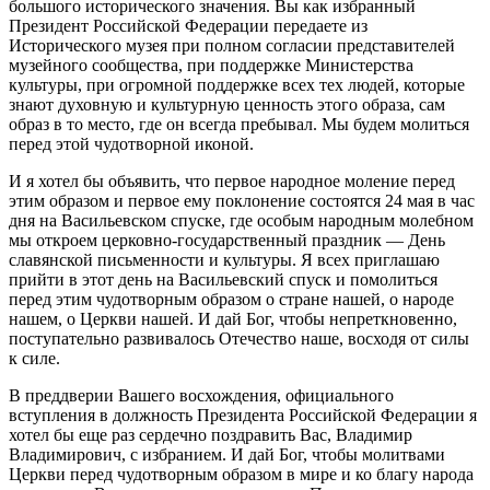
большого исторического значения. Вы как избранный
Президент Российской Федерации передаете из
Исторического музея при полном согласии представителей
музейного сообщества, при поддержке Министерства
культуры, при огромной поддержке всех тех людей, которые
знают духовную и культурную ценность этого образа, сам
образ в то место, где он всегда пребывал. Мы будем молиться
перед этой чудотворной иконой.
И я хотел бы объявить, что первое народное моление перед
этим образом и первое ему поклонение состоятся 24 мая в час
дня на Васильевском спуске, где особым народным молебном
мы откроем церковно-государственный праздник — День
славянской письменности и культуры. Я всех приглашаю
прийти в этот день на Васильевский спуск и помолиться
перед этим чудотворным образом о стране нашей, о народе
нашем, о Церкви нашей. И дай Бог, чтобы непреткновенно,
поступательно развивалось Отечество наше, восходя от силы
к силе.
В преддверии Вашего восхождения, официального
вступления в должность Президента Российской Федерации я
хотел бы еще раз сердечно поздравить Вас, Владимир
Владимирович, с избранием. И дай Бог, чтобы молитвами
Церкви перед чудотворным образом в мире и ко благу народа