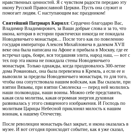
нравственных ценностей. Я с чувством радости передаю эту
икону Русской Православной Церкви. Пусть она служит и
помогает людям. С наступающим вас праздником!
Святейший Патриарх Кирилл
: Сердечно благодарю Вас,
Владимир Владимирович, за Ваши добрые слова и за то, что
икона, которая в истории практически никогда не покидала
Новодевичьего монастыря… После того как по повелению
государя императора Алексея Михайловича в далеком XVII
веке она была написана на Афоне и прибыла в Москву, где ее
встречал царь, бояре, вся тогдашняя элита, народ наш, — вот с
тех пор эта икона не покидала стены Новодевичьего
монастыря. Только однажды, когда праздновалось 300-летие
дома Романовых, она была перевезена в Кремль, а если ее и
вывозили за пределы Новодевичьего монастыря, то для того,
чтобы она сопутствовала нашим войскам, как Вы сказали, при
взятии Вязьмы, при взятии Смоленска — перед ней молились
наши полководцы, наши воины. Можно себе представить,
какая сила молитвы, какая огромная энергия духовная
развивалась у этого священного изображения. И Господь по
молитвам Царицы Небесной приклонял милость к нашим
воинам, к нашему Отечеству.
После революции монастырь был закрыт, и икона оказалась в
музее. И вот сегодня происходит событие, как я уже сказал,