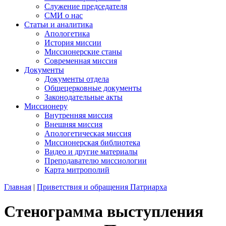
Служение председателя
СМИ о нас
Статьи и аналитика
Апологетика
История миссии
Миссионерские станы
Современная миссия
Документы
Документы отдела
Общецерковные документы
Законодательные акты
Миссионеру
Внутренняя миссия
Внешняя миссия
Апологетическая миссия
Миссионерская библиотека
Видео и другие материалы
Преподавателю миссиологии
Карта митрополий
Главная
|
Приветствия и обращения Патриарха
Стенограмма выступления