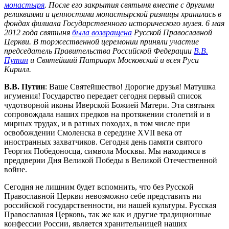
монастыря
. После его закрытия святыня вместе с другими
реликвиями и ценностями монастырской ризницы хранилась в
фондах филиала Государственного исторического музея. 6 мая
2012 года святыня
была возвращена
Русской Православной
Церкви. В торжественной церемонии приняли участие
председатель Правительства Российской Федерации
В.В.
Путин
и Святейший Патриарх Московский и всея Руси
Кирилл.
В.В. Путин
: Ваше Святейшество! Дорогие друзья! Матушка
игумения! Государство передает сегодня первый список
чудотворной иконы Иверской Божией Матери. Эта святыня
сопровождала наших предков на протяжении столетий и в
мирных трудах, и в ратных походах, в том числе при
освобождении Смоленска в середине XVII века от
иностранных захватчиков. Сегодня день памяти святого
Георгия Победоносца, символа Москвы. Мы находимся в
преддверии Дня Великой Победы в Великой Отечественной
войне.
Сегодня не лишним будет вспомнить, что без Русской
Православной Церкви невозможно себе представить ни
российской государственности, ни нашей культуры. Русская
Православная Церковь, так же как и другие традиционные
конфессии России, является хранительницей наших