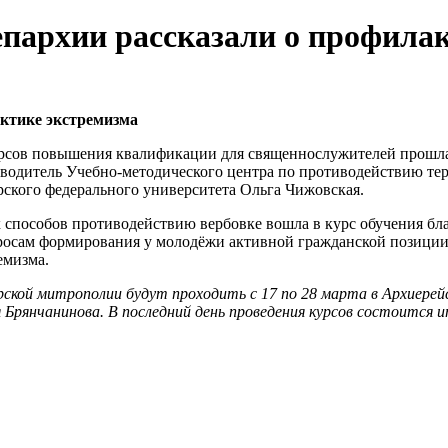
пархии рассказали о профилак
ктике экстремизма
курсов повышения квалификации для священнослужителей прошла
водитель Учебно-методического центра по противодействию те
ского федерального университета Ольга Чижовская.
 способов противодействию вербовке вошла в курс обучения бл
росам формирования у молодёжи активной гражданской позици
емизма.
кой митрополии будут проходить с 17 по 28 марта в Архиерейс
Брянчанинова. В последний день проведения курсов состоится 