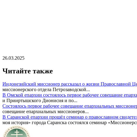
26.03.2025
Читайте также
Индонезийский миссионер рассказал о жизни Православной Ц
миссионерского отдела Петрозаводской...
В Омской епархии состоялось первое рабочее совещание епар
и Прииртышского Дионисия и по...
Состоялось первое рабочее совещание епархиальных миссионе
совещание епархиальных миссионеров...
В Саранской епархии прошёл семинар о православном свидете
моя история» города Саранска состоялся семинар «Миссионерск